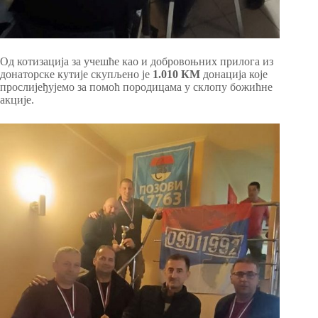
Од котизација за учешће као и добровоњних прилога из
донаторске кутије скупљено је
1.010 КМ
донација које
прослијеђујемо за помоћ породицама у склопу божићне
акције.