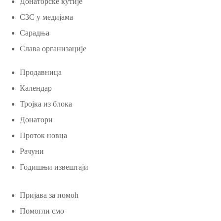
Донаторске кутије
СЗС у медијама
Сарадња
Слава организације
Продавница
Календар
Тројка из блока
Донатори
Проток новца
Рачуни
Годишњи извештаји
Пријава за помоћ
Помогли смо