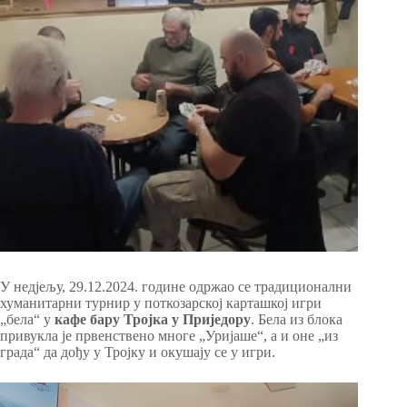
У недјељу, 29.12.2024. године одржао се традиционални
хуманитарни турнир у поткозарској карташкој игри
„бела“ у
кафе бару Тројка у Приједору
. Бела из блока
привукла је првенствено многе „Уријаше“, а и оне „из
града“ да дођу у Тројку и окушају се у игри.