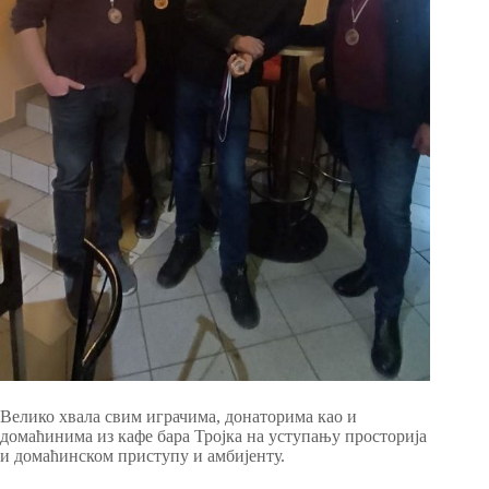
Велико хвала свим играчима, донаторима као и
домаћинима из кафе бара Тројка на уступању просторија
и домаћинском приступу и амбијенту.