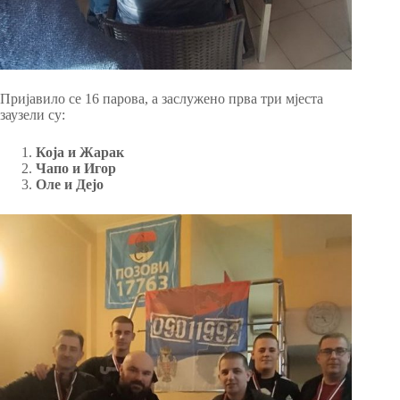
Пријавило се 16 парова, а заслужено прва три мјеста
заузели су:
Која и Жарак
Чапо и Игор
Оле и Дејо