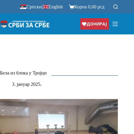
Прескочи
Српски
|
English
Корпа
0,00
рсд
на
ДОНИРАЈ
Бела из блока у Тројци
3. јануар 2025.