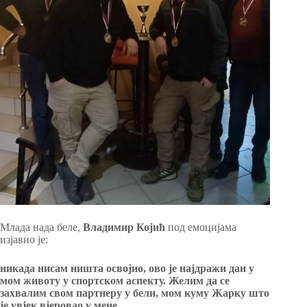
Млада нада беле,
Владимир Којић
под емоцијама
изјавио је:
никада нисам ништа освојио, ово је најдражи дан у
мом животу у спортском аспекту. Желим да се
захвалим свом партнеру у бели, мом куму Жарку што
је увјек вјеровао у мене.