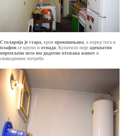
Столарија је стара
, кров
прокишњава
, а поред тога и
плафон
се круни и
отпада
. Купатило није
адекватно
опремљено што им додатно отежава живот
и
свакодневне потребе.