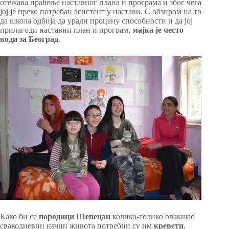
отежава праћење наставног плана и програма и због чега
јој је преко потребан асистент у настави. С обзиром на то
да школа одбија да уради процену способности и да јој
прилагоди наставни план и програм,
мајка је често
води за Београд
.
Како би се
породици
Шепецан
колико-толико олакшао
свакодневни начин живота потребни су им
кревети
,