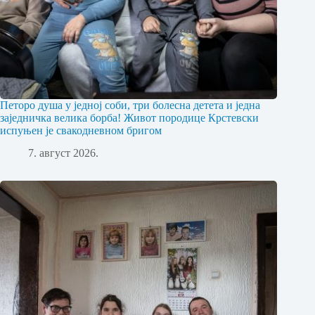
Петоро душа у једној соби, три болесна детета и једна
заједничка велика борба! Живот породице Крстевски
испуњен је свакодневном бригом
7. август 2026.