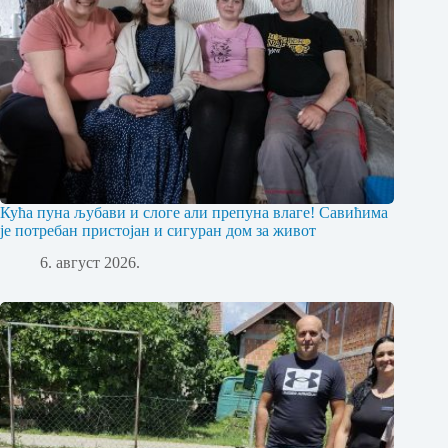
Кућа пуна љубави и слоге али препуна влаге! Савићима
је потребан пристојан и сигуран дом за живот
6. август 2026.