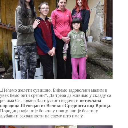
„Нећемо желети сувишно. Бићемо задовољни малим и
увек ћемо бити срећни“. Да треба да живимо у складу са
речима Св. Јована Златоустог сведочи и
петочлана
породица Шепецан из Великог Средишта код Вршца
.
Породица која није богата у новцу, али је богата у
љубави и захвалности на свему што имају.