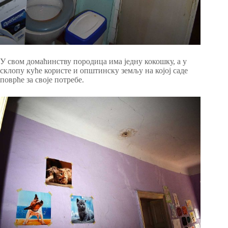
У свом домаћинству породица има једну кокошку, а у
склопу куће користе и општинску земљу на којој саде
поврће за своје потребе.