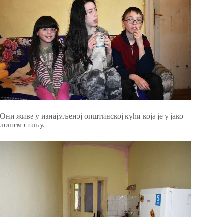
Они живе у изнајмљеној општинској кући која је у јако
лошем стању.