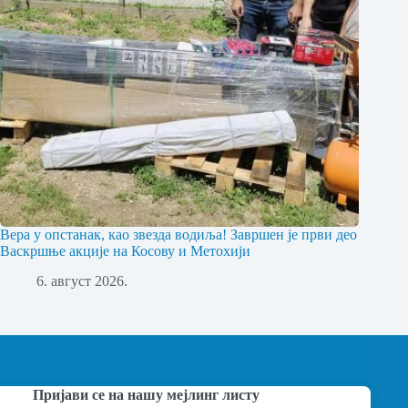
Вера у опстанак, као звезда водиља! Завршен је први део
Васкршње акције на Косову и Метохији
6. август 2026.
Пријави се на нашу мејлинг листу