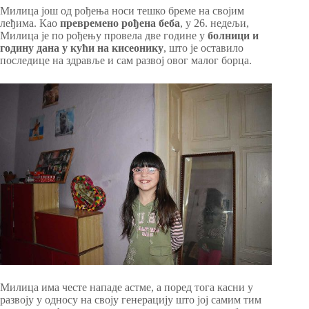
Милица још од рођења носи тешко бреме на својим
леђима. Као
превремено рођена беба
, у 26. недељи,
Милица је по рођењу провела две године у
болници и
годину дана у кући на кисеонику
, што је оставило
последице на здравље и сам развој овог малог борца.
Милица има честе нападе астме, а поред тога касни у
развоју у односу на своју генерацију што јој самим тим