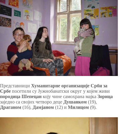
Представници
Хуманитарне организације Срби за
Србе
посетили су Јужнобанатски округ у којем живи
породица Шепецан
коју чине самохрана мајка
Зорица
заједно са својих четворо деце
Душанком
(19),
Драганом
(16),
Дамјаном
(12) и
Милицом
(9).