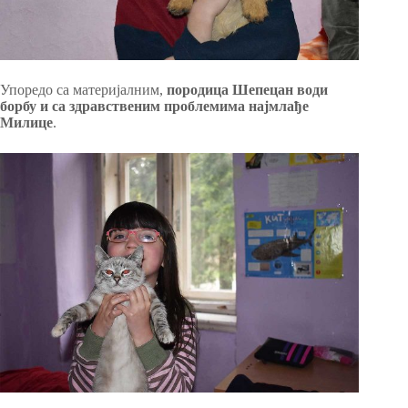
Упоредо са материјалним,
породица Шепецан води
борбу и са здравственим проблемима најмлађе
Милице
.