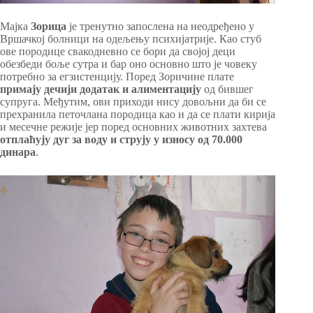
Мајка
Зорица
је тренутно запослена на неодређено у
Вршачкој болници на одељењу психијатрије. Као стуб
ове породице свакодневно се бори да својој деци
обезбеди боље сутра и бар оно основно што је човеку
потребно за егзистенцију. Поред Зоричине плате
примају дечији додатак и алиментацију
од бившег
супруга. Међутим, ови приходи нису довољни да би се
прехранила петочлана породица као и да се плати кирија
и месечне режије јер поред основних животних захтева
отплаћују дуг за воду и струју у износу од 70.000
динара
.