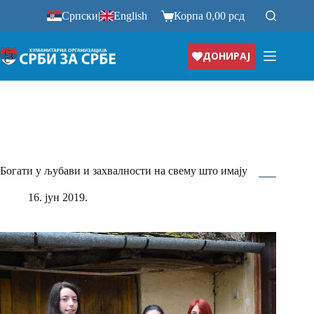
Прескочи
Српски
|
English
Корпа
0,00
рсд
на
ДОНИРАЈ
Богати у љубави и захвалности на свему што имају
16. јун 2019.