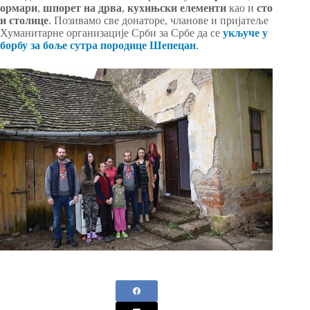
ормари
,
шпорет
на дрва
,
кухињски
елементи
као и
сто
и
столице
. Позивамо све донаторе, чланове и пријатеље
Хуманитарне организације Срби за Србе да се
укључе у
борбу за боље сутра породице Шепецан
.