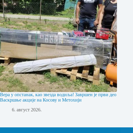
Вера у опстанак, као звезда водиља! Завршен је први део
Васкршње акције на Косову и Метохији
6. август 2026.