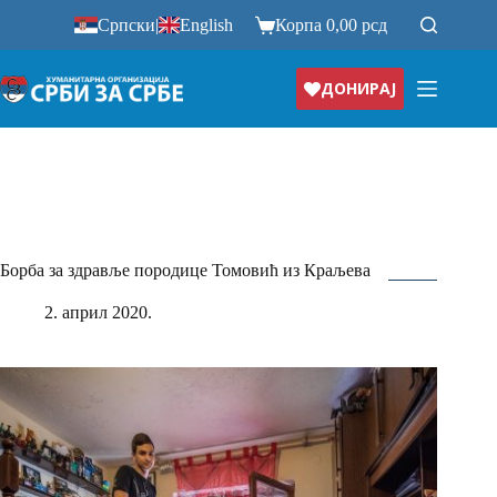
Прескочи
Српски
|
English
Корпа
0,00
рсд
на
ДОНИРАЈ
Борба за здравље породице Томовић из Краљева
2. април 2020.