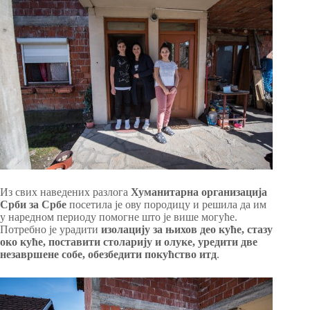
Из свих наведених разлога
Хуманитарна организација
Срби за Србе
посетила је ову породицу и решила да им
у наредном периоду помогне што је више могуће.
Потребно је урадити
изолацију за њихов део куће, стазу
око куће, поставити столарију и олуке, уредити две
незавршене собе, обезбедити покућство итд
.