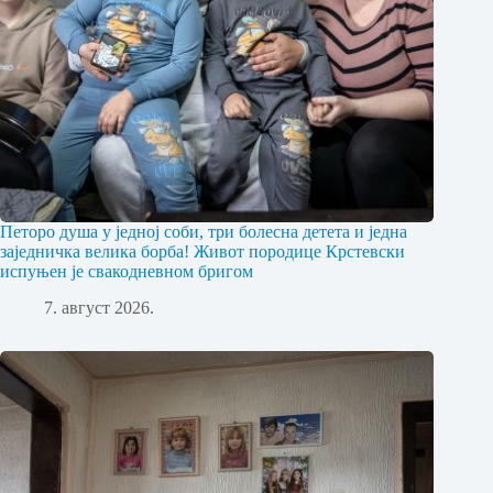
Петоро душа у једној соби, три болесна детета и једна
заједничка велика борба! Живот породице Крстевски
испуњен је свакодневном бригом
7. август 2026.