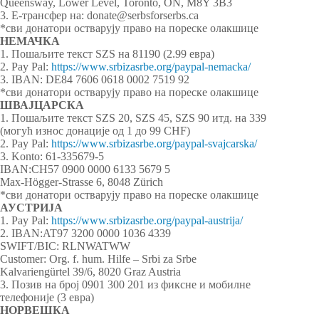
Queensway, Lower Level, Toronto, ON, M8Y 3B3
3. Е-трансфер на: donate@serbsforserbs.ca
*сви донатори остварују право на пореске олакшице
НЕМАЧКА
1. Пошаљите текст SZS на 81190 (2.99 евра)
2. Pay Pal:
https://www.srbizasrbe.org/paypal-nemacka/
3. IBAN: DE84 7606 0618 0002 7519 92
*сви донатори остварују право на пореске олакшице
ШВАЈЦАРСКА
1. Пошаљите текст SZS 20, SZS 45, SZS 90 итд. на 339
(могућ износ донације од 1 до 99 CHF)
2. Pay Pal:
https://www.srbizasrbe.org/paypal-svajcarska/
3. Konto: 61-335679-5
IBAN:CH57 0900 0000 6133 5679 5
Max-Högger-Strasse 6, 8048 Zürich
*сви донатори остварују право на пореске олакшице
АУСТРИЈА
1. Pay Pal:
https://www.srbizasrbe.org/paypal-austrija/
2. IBAN:AT97 3200 0000 1036 4339
SWIFT/BIC: RLNWATWW
Customer: Org. f. hum. Hilfe – Srbi za Srbe
Kalvariengürtel 39/6, 8020 Graz Austria
3. Позив на број 0901 300 201 из фиксне и мобилне
телефоније (3 евра)
НОРВЕШКА