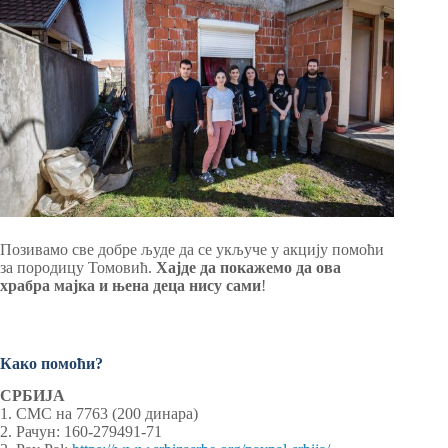
Позивамо све добре људе да се укључе у акцију помоћи
за породицу Томовић.
Хајде да покажемо да ова
храбра мајка и њена деца нису сами
!
Како помоћи?
СРБИЈА
1. СМС на 7763 (200 динара)
2. Рачун: 160-279491-71