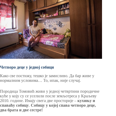
Четворо деце у једној собици
Како све постижу, тешко је замисливо. Да бар живе у
нормалним условима… То, ипак, није случај.
Породица Томовић живи у једној четвртини породичне
куће у коју су се уселили после земљотреса у Краљеву
2010. године. Имају свега две просторије –
кухињу и
спаваћу собицу
.
Собицу у којој спава четворо деце,
два брата и две сестре!