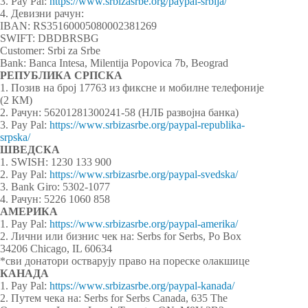
3. Pay Pal:
https://www.srbizasrbe.org/paypal-srbija/
4. Девизни рачун:
IBAN: RS35160005080002381269
SWIFT: DBDBRSBG
Customer: Srbi za Srbe
Bank: Banca Intesa, Milentija Popovica 7b, Beograd
РЕПУБЛИКА СРПСКА
1. Позив на број 17763 из фиксне и мобилне телефоније
(2 КМ)
2. Рачун: 56201281300241-58 (НЛБ развојна банка)
3. Pay Pal:
https://www.srbizasrbe.org/paypal-republika-
srpska/
ШВЕДСКА
1. SWISH: 1230 133 900
2. Pay Pal:
https://www.srbizasrbe.org/paypal-svedska/
3. Bank Giro: 5302-1077
4. Рачун: 5226 1060 858
АМЕРИКА
1. Pay Pal:
https://www.srbizasrbe.org/paypal-amerika/
2. Лични или бизнис чек на: Serbs for Serbs, Po Box
34206 Chicago, IL 60634
*сви донатори остварују право на пореске олакшице
КАНАДА
1. Pay Pal:
https://www.srbizasrbe.org/paypal-kanada/
2. Путем чека на: Serbs for Serbs Canada, 635 The