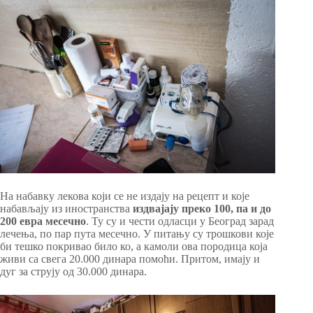
На набавку лекова који се не издају на рецепт и које
набављају из иностранства
издвајају преко 100, па и до
200 евра месечно
. Ту су и чести одласци у Београд зарад
лечења, по пар пута месечно. У питању су трошкови које
би тешко покривао било ко, а камоли ова породица која
живи са свега 20.000 динара помоћи. Притом, имају и
дуг за струју од 30.000 динара.