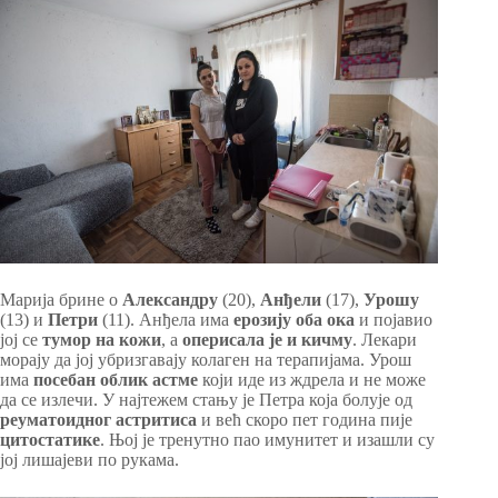
Марија брине о
Александру
(20),
Анђели
(17),
Урошу
(13) и
Петри
(11). Анђела има
ерозију оба ока
и појавио
јој се
тумор на кожи
, а
оперисала је и кичму
. Лекари
морају да јој убризгавају колаген на терапијама. Урош
има
посебан облик астме
који иде из ждрела и не може
да се излечи. У најтежем стању је Петра која болује од
реуматоидног астритиса
и већ скоро пет година пије
цитостатике
. Њој је тренутно пао имунитет и изашли су
јој лишајеви по рукама.