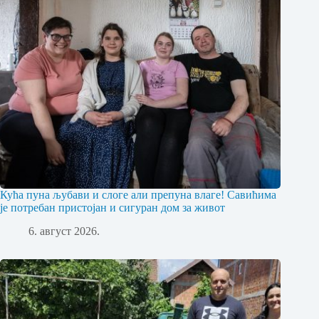
Кућа пуна љубави и слоге али препуна влаге! Савићима
је потребан пристојан и сигуран дом за живот
6. август 2026.