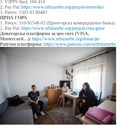
1. VIPPS број: 104 414
2. Pay Pal:
https://www.srbizasrbe.org/paypal-norveska/
3. Рачун: 1503 83 80483
ЦРНА ГОРА
1. Рачун: 510-91548-03 (Црногорска комерцијална банка)
2. Pay Pal:
https://www.srbizasrbe.org/paypal-crna-gora/
Донаторска платформа за цео свет (VISA,
Mastercard…):
https://www.srbizasrbe.org/donacije/
Patreon платформа:
https://www.patreon.com/serbsforserbs