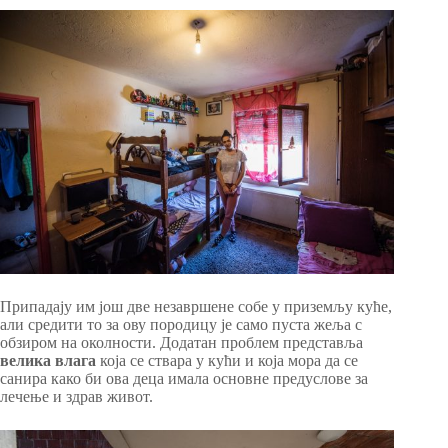
Припадају им још две незавршене собе у приземљу куће,
али средити то за ову породицу је само пуста жеља с
обзиром на околности. Додатан проблем представља
велика влага
која се ствара у кући и која мора да се
санира како би ова деца имала основне предуслове за
лечење и здрав живот.