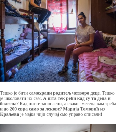
Тешко је бити
самохрани родитељ четворо деце
. Тешко
је школовати их сам.
А шта тек рећи кад су та деца и
болесна
? Кад нисте запослени, а сваког месеца вам треба
и до 200 евра само за лекове
?
Марија Томовић из
Краљева
је мајка чији случај смо управо описали!