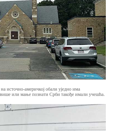
д на источно-америчкој обали уједно има
ги више или мање познати Срби такође имали учешћа.