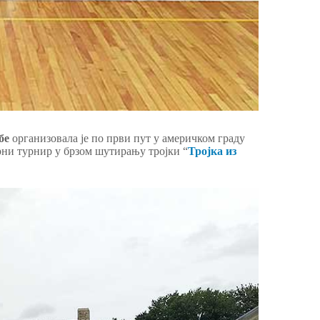
бе
организовала је по први пут у америчком граду
рни турнир у брзом шутирању тројки “
Тројка из