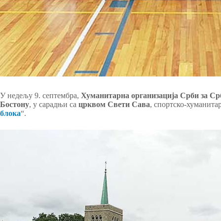
У недељу 9. септембра,
Хуманитарна организација Срби за Ср
Бостону
, у сарадњи са
црквом Свети Сава
, спортско-хуманита
блока
“.