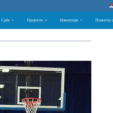
а Србе
Пројекти
Извештаји
Помогли 