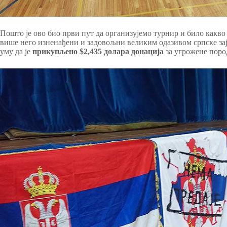
Пошто је ово био први пут да организујемо турнир и било какво
више него изненађени и задовољни великим одазивом српске зај
уму да је
прикупљено $2,435 долара донација
за угрожене поро