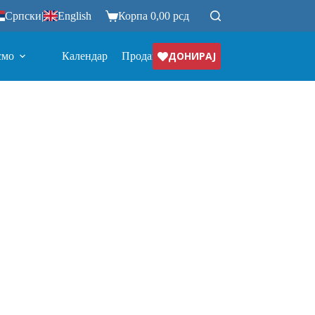
Српски
|
English
Корпа
0,00
рсд
ДОНИРАЈ
смо
Календар
Продавница