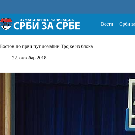
Прескочи
на
Вести
Срби з
Бостон по први пут домаћин Тројке из блока
22. октобар 2018.