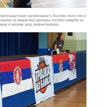
 окупљање наше организације у Бостону, били смо и
еднице за овакав вид дружења посебно имајући на
дице и њихову децу широм Балкана.