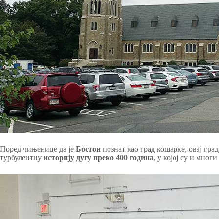
Поред чињенице да је
Бостон
познат као град кошарке, овај гра
турбулентну
историју дугу преко 400 година
, у којој су и мно