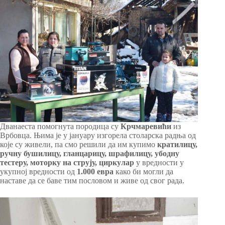
Дванаеста помогнута породица су
Крчмаревићи
из
Врбовца. Њима је у јануару изгорела столарска радња од
које су живели, па смо решили да им купимо
кратилицу,
ручну бушилицу, гланцарицу, шрафилицу, убодну
тестеру, моторку на струју, циркулар
у вредности у
укупној вредности од
1.000 евра
како би могли да
наставе да се баве тим пословом и живе од свог рада.