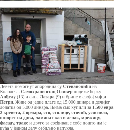
Девета помогнут апородица су
Стевановићи
из
Кололеча.
Самохрани отац Оливер
подиже ћерку
Анђелу
(13) и сина
Лазара
(9) и брине о својој мајци
Петри
. Живе од једне плате од 15.000 динара и дечијег
додатка од 5.000 динара. Њима смо купили за
1.500 евра
2 кревета, 2 ормара, сто, столице, сточић, усисивач,
шпорет на дрва, ламинат као и лепак, мрежицу,
фасаду, траке
и друго за сређивање собе пошто им је
кућа у једном делу озбиљно напукла.