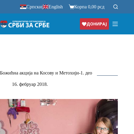
Прескочи
Српски
|
English
Корпа
0,00
рсд
на
ДОНИРАЈ
Божићна акција на Косову и Метохији-1. део
16. фебруар 2018.