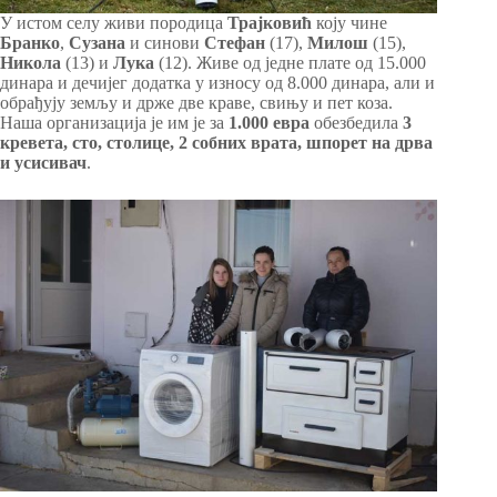
У истом селу живи породица
Трајковић
коју чине
Бранко
,
Сузана
и синови
Стефан
(17),
Милош
(15),
Никола
(13) и
Лука
(12). Живе од једне плате од 15.000
динара и дечијег додатка у износу од 8.000 динара, али и
обрађују земљу и држе две краве, свињу и пет коза.
Наша организација је им је за
1.000 евра
обезбедила
3
кревета, сто, столице, 2 собних врата, шпорет на дрва
и усисивач
.