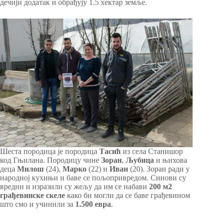
дечији додатак и обрађују 1.5 хектар земље.
Шеста породица је породица
Тасић
из села Станишор
код Гњилана. Породицу чине
Зоран
,
Љубица
и њихова
деца
Милош
(24),
Марко
(22) и
Иван
(20). Зоран ради у
народној кухињи и баве се пољопривредом. Синови су
вредни и изразили су жељу да им се набави
200 м2
грађевинске скеле
како би могли да се баве грађевином
што смо и учинили за
1.500 евра
.