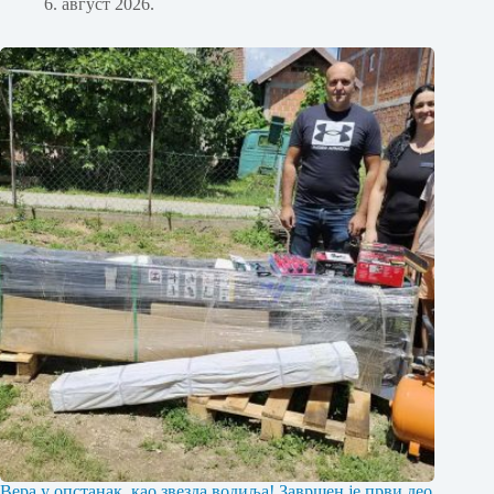
6. август 2026.
Вера у опстанак, као звезда водиља! Завршен је први део