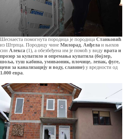
Шеснаеста помогнута породица је породица
Станковић
из Штрпца. Породицу чине
Милорад
,
Анђела
и њихов
син
Алекса
(1), а обезбеђена им је помоћ у виду
врата и
прозор за купатило и опремања купатила (бојлер,
шоља, туш кабина, умиваоник, плочице, лепак, фуге,
цеви за канализацију и воду, славине)
у вредности од
1.000 евра
.