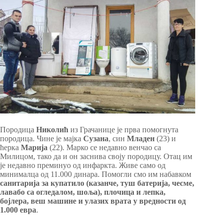
Породица
Николић
из Грачанице је прва помогнута
породица. Чине је мајка
Сузана
, син
Младен
(23) и
ћерка
Марија
(22). Марко се недавно венчао са
Милицом, тако да и он заснива своју породицу. Отац им
је недавно преминуо од инфаркта. Живе само од
минималца од 11.000 динара. Помогли смо им набавком
санитарија за купатило (казанче, туш батерија, чесме,
лавабо са огледалом, шоља), плочица и лепка,
бојлера, веш машине и улазих врата у вредности од
1.000 евра
.