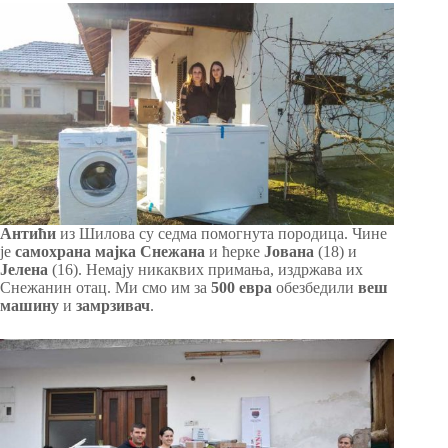
Антићи
из Шилова су седма помогнута породица. Чине
је
самохрана
мајка
Снежана
и ћерке
Јована
(18) и
Јелена
(16). Немају никаквих примања, издржава их
Снежанин отац. Ми смо им за
500 евра
обезбедили
веш
машину
и
замрзивач
.