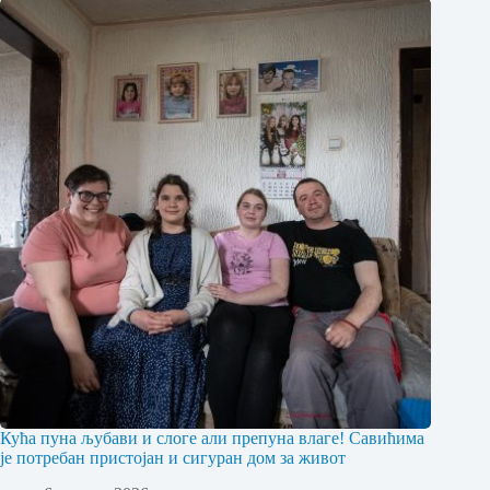
Кућа пуна љубави и слоге али препуна влаге! Савићима
је потребан пристојан и сигуран дом за живот