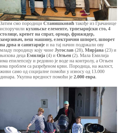
Затим смо породици
Станишковић
такође из Грачанице
испоручили
кухињске елементе, трпезаријски сто, 4
столице, кревет на спрат, ормар, фрижидер,
замрзивач, веш машину, електрични шпорет, шпорет
на дрва и санитарије
и на тај начин подржали ову
младу породицу коју чине
Југослав
(28),
Мирјана
(23) и
њихова деца
Емилија
(4) и
Огњен
(2). Мала Емилија
има епилепсију и редовно је воде на контролу, а Огњен
има проблем са разређеном крви. Породица, на жалост,
живи само од социјалне помоћи у износу од 13.000
динара. Укупна вредност помоћи је
2.000 евра
.