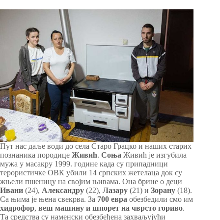
Пут нас даље води до села Старо Грацко и наших старих
познаника породице
Живић
.
Соња
Живић је изгубила
мужа у масакру 1999. године када су припадници
терористичке ОВК убили 14 српских жетелаца док су
жњели пшеницу на својим њивама. Она брине о деци
Ивани
(24),
Александру
(22),
Лазару
(21) и
Зорану
(18).
Са њима је њена свекрва. За
700 евра
обезбедили смо им
хидрофор
,
веш машину и шпорет на чврсто гориво
.
Та средства су наменски обезбеђена захваљујући