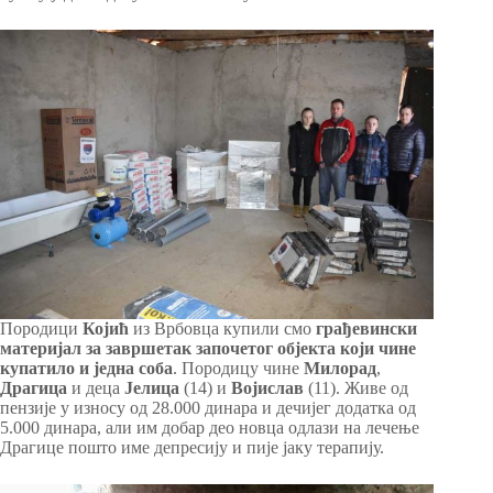
Породици
Којић
из Врбовца купили смо
грађевински
материјал за завршетак започетог објекта који чине
купатило и једна соба
. Породицу чине
Милорад
,
Драгица
и деца
Јелица
(14) и
Војислав
(11). Живе од
пензије у износу од 28.000 динара и дечијег додатка од
5.000 динара, али им добар део новца одлази на лечење
Драгице пошто име депресију и пије јаку терапију.