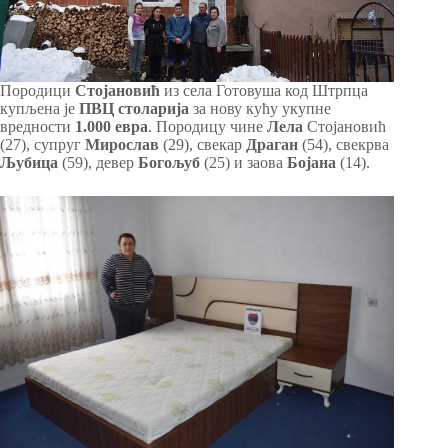
Породици
Стојановић
из села Готовуша код Штрпца
купљена је
ПВЦ столарија
за нову кућу укупне
вредности
1.000 евра
. Породицу чине
Лела
Стојановић
(27), супруг
Мирослав
(29), свекар
Драган
(54), свекрва
Љубица
(59), девер
Богољуб
(25) и заова
Бојана
(14).