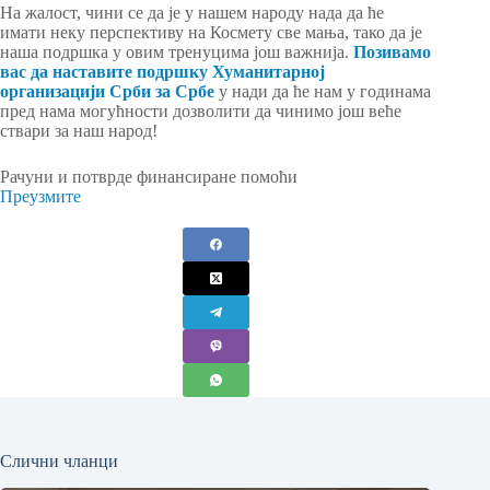
На жалост, чини се да је у нашем народу нада да ће
имати неку перспективу на Космету све мања, тако да је
наша подршка у овим тренуцима још важнија.
Позивамо
вас да наставите подршку Хуманитарној
организацији Срби за Србе
у нади да ће нам у годинама
пред нама могућности дозволити да чинимо још веће
ствари за наш народ!
Рачуни и потврде финансиране помоћи
Преузмите
Слични чланци