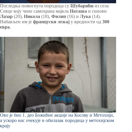
Последња помогнута породица су
Шубарићи
из села
Севце коју чине самохрана мајкла
Наташа
и синови
Лазар
(20),
Никола
(18),
Филип
(16) и
Лука
(14).
Набављен им је
француски лежај
у вредности од
300
евра
.
Ово је био 1. део Божићне акције на Косову и Метохији,
а ускоро нас очекује и обилазак породица у метохијском
крају