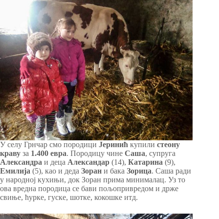
У селу Грнчар смо породици
Јеринић
купили
стеону
краву
за
1.400 евра
. Породицу чине
Саша
, супруга
Александра
и деца
Александар
(14),
Катарина
(9),
Емилија
(5), као и деда
Зоран
и бака
Зорица
. Саша ради
у народној кухињи, док Зоран прима минималац. Уз то
ова вредна породица се бави пољопривредом и држе
свиње, ћурке, гуске, шотке, кокошке итд.