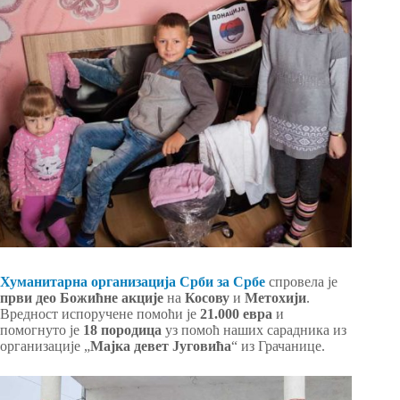
Хуманитарна организација Срби за Србе
спровела је
први део Божићне акције
на
Косову
и
Метохији
.
Вредност испоручене помоћи је
21.000 евра
и
помогнуто је
18 породица
уз помоћ наших сарадника из
организације „
Мајка девет Југовића
“ из Грачанице.