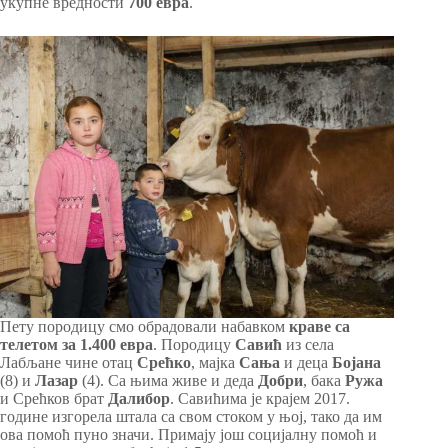
укупне вредности
700 евра
.
Пету породицу смо обрадовали набавком
краве са
телетом за 1.400 евра
. Породицу
Савић
из села
Лабљане чине отац
Срећко
, мајка
Сања
и деца
Бојана
(8) и
Лазар
(4). Са њима живе и деда
Добри
, бака
Ружа
и Срећков брат
Далибор
. Савићима је крајем 2017.
године изгорела штала са свом стоком у њој, тако да им
ова помоћ пуно значи. Примају још социјалну помоћ и