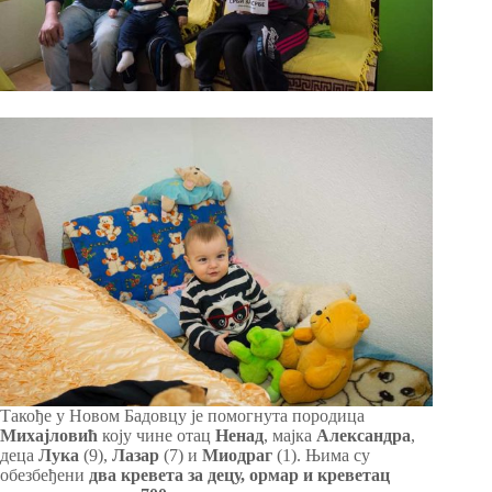
Такође у Новом Бадовцу је помогнута породица
Михајловић
коју чине отац
Ненад
, мајка
Александра
,
деца
Лука
(9),
Лазар
(7) и
Миодраг
(1). Њима су
обезбеђени
два кревета за децу, ормар и креветац