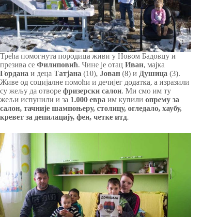
Трећа помогнута породица живи у Новом Бадовцу и
презива се
Филиповић
. Чине је отац
Иван
, мајка
Гордана
и деца
Татјана
(10),
Јован
(8) и
Душица
(3).
Живе од социјалне помоћи и дечијег додатка, а изразили
су жељу да отворе
фризерски салон
. Ми смо им ту
жељи испунили и за
1.000 евра
им купили
опрему за
салон, тачније шампоњеру, столицу, огледало, хаубу,
кревет за депилацију, фен, четке итд
.