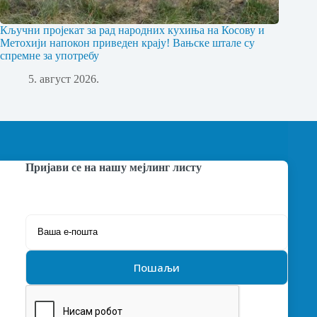
Кључни пројекат за рад народних кухиња на Косову и
Метохији напокон приведен крају! Вањске штале су
спремне за употребу
5. август 2026.
Пријави се на нашу мејлинг листу