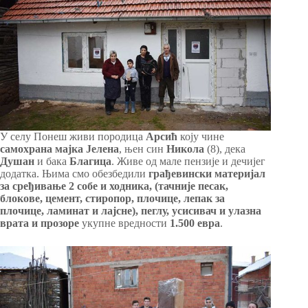
У селу Понеш живи породица
Арсић
коју чине
самохрана мајка Јелена
, њен син
Никола
(8), дека
Душан
и бака
Благица
. Живе од мале пензије и дечијег
додатка. Њима смо обезбедили
грађевински материјал
за сређивање 2 собе и ходника, (тачније песак,
блокове, цемент, стиропор, плочице, лепак за
плочице, ламинат и лајсне), пеглу, усисивач и улазна
врата и прозоре
укупне вредности
1.500 евра
.