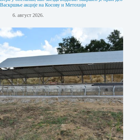
Васкршње акције на Косову и Метохији
6. август 2026.