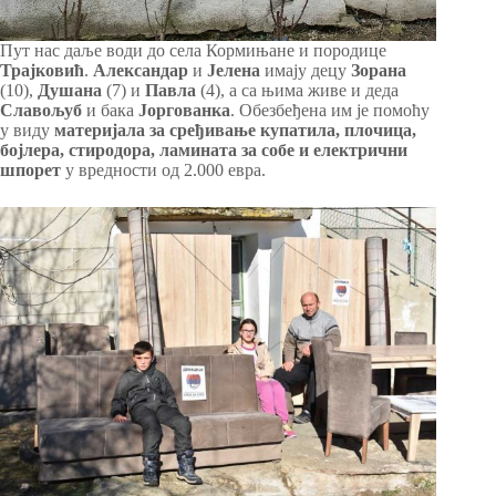
Пут нас даље води до села Кормињане и породице
Трајковић
.
Александар
и
Јелена
имају децу
Зорана
(10),
Душана
(7) и
Павла
(4), а са њима живе и деда
Славољуб
и бака
Јоргованка
. Обезбеђена им је помоћу
у виду
материјала за сређивање купатила, плочица,
бојлера, стиродора, ламината за собе и електрични
шпорет
у вредности од 2.000 евра.