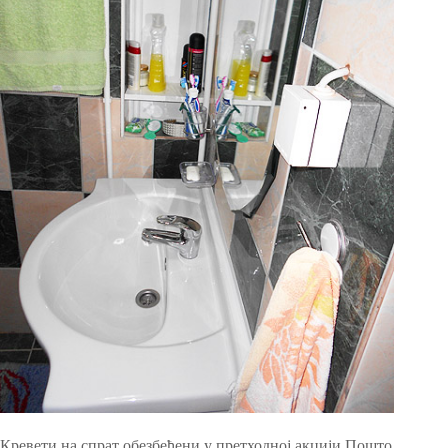
Кревети на спрат обезбеђени у претходној акцији Пошто