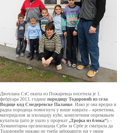
Двочлана СзС екипа из Пожаревца посетила је 1.
фебруара 2013. године
породицу Тодоровић из села
Водице код Смедеревске Паланке
. Иако је ова вредна и
радна породица помогнута у више наврата – креветима,
материјалом за изолацију куће, комплетним опремањем
купатила (што је ушло у пројекат
„Тројка из блока“
) –
Хуманитарна организација Срби за Србе је сматрала да
Тодоровиће никако не треба заборавити ни у овим