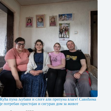
Кућа пуна љубави и слоге али препуна влаге! Савићима
је потребан пристојан и сигуран дом за живот