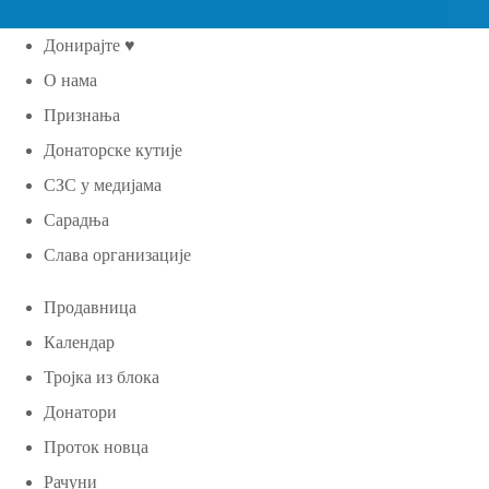
Донирајте ♥
О нама
Признања
Донаторске кутије
СЗС у медијама
Сарадња
Слава организације
Продавница
Календар
Тројка из блока
Донатори
Проток новца
Рачуни