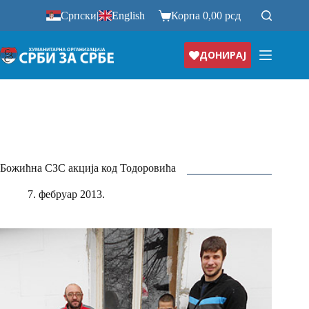
Прескочи
Српски
|
English
Корпа
0,00
рсд
на
ДОНИРАЈ
Божићна СЗС акција код Тодоровића
7. фебруар 2013.