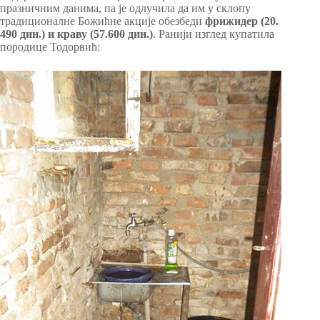
празничним данима, па је одлучила да им у склопу
традиционалне Божићне акције обезбеди
фрижидер (20.
490 дин.) и краву (57.600 дин.)
. Ранији изглед купатила
породице Тодорвић: