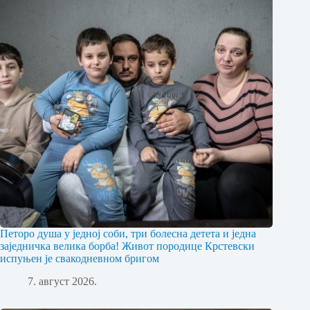
Петоро душа у једној соби, три болесна детета и једна
заједничка велика борба! Живот породице Крстевски
испуњен је свакодневном бригом
7. август 2026.