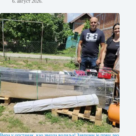
6. август 2026.
Вера у опстанак, као звезда водиља! Завршен је први део