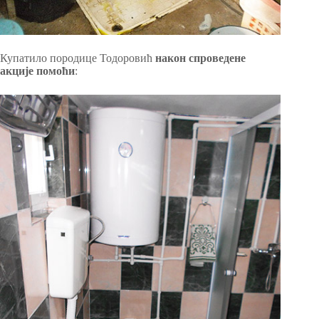
Купатило породице Тодоровић
након спроведене
акције помоћи
: