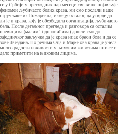
се у Србији у претходних пар месеци све више појављује
феномен љубичасто белих крава, ми смо послали наше
стручњаке из Пожаревца, између осталог, да утврде да
ли је и крава, коју је обезбедила организација, љубичасто
бела. После детаљног прегледа и разговора са осталим
очевицима (малим Тодоровићима) дошли смо до
заједничког закључка да је крава ипак браон бела и да се
зове Звездана. По речима Оца и Мајке ова крава је унела
много радости и живости у њиховим животима што се и
дало приметити на њиховим лицима.