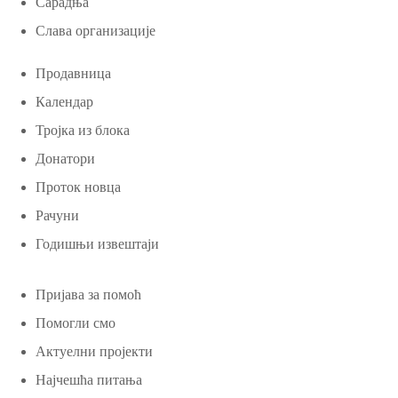
Сарадња
Слава организације
Продавница
Календар
Тројка из блока
Донатори
Проток новца
Рачуни
Годишњи извештаји
Пријава за помоћ
Помогли смо
Актуелни пројекти
Најчешћа питања