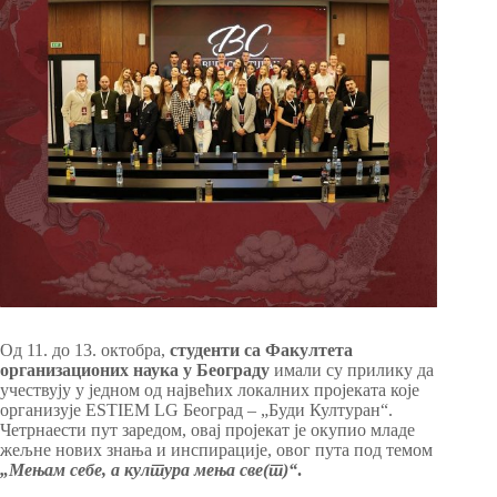
Од 11. до 13. октобра,
студенти са Факултета
организационих наука у Београду
имали су прилику да
учествују у једном од највећих локалних пројеката које
организује ESTIEM LG Београд – „Буди Културан“.
Четрнаести пут заредом, овај пројекат је окупио младе
жељне нових знања и инспирације, овог пута под темом
„Мењам себе, а култура мења све(т)“
.