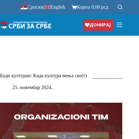
Прескочи
Српски
|
English
Корпа
0,00
рсд
на
ДОНИРАЈ
Буди културан: Када култура мења све(т)
25. новембар 2024.