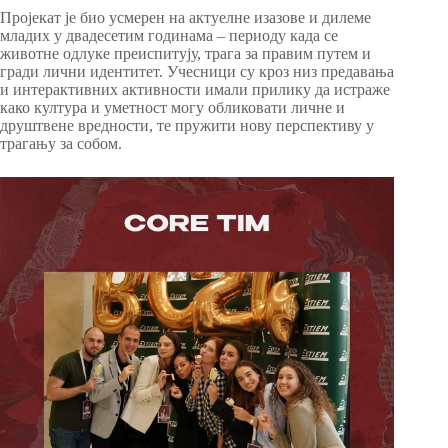
Пројекат је био усмерен на актуелне изазове и дилеме
младих у двадесетим годинама – периоду када се
животне одлуке преиспитују, трага за правим путем и
гради лични идентитет. Учесници су кроз низ предавања
и интерактивних активности имали прилику да истраже
како култура и уметност могу обликовати личне и
друштвене вредности, те пружити нову перспективу у
трагању за собом.