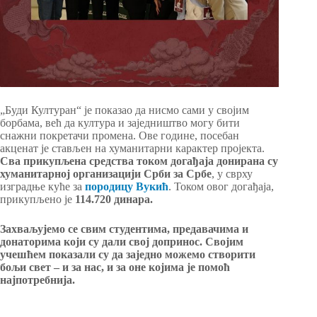
„Буди Културан“ је показао да нисмо сами у својим
борбама, већ да култура и заједништво могу бити
снажни покретачи промена. Ове године, посебан
акценат је стављен на хуманитарни карактер пројекта.
Сва прикупљена средства током догађаја донирана су
хуманитарној организацији Срби за Србе
, у сврху
изградње куће за
породицу Вукић
. Током овог догађаја,
прикупљено је
114.720 динара.
Захваљујемо се свим студентима, предавачима и
донаторима који су дали свој допринос. Својим
учешћем показали су да заједно можемо створити
бољи свет – и за нас, и за оне којима је помоћ
најпотребнија.