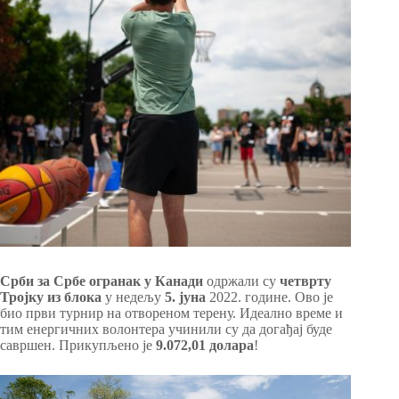
Срби за Србе огранак у Канади
одржали су
четврту
Тројку из блока
у недељу
5. јуна
2022. године. Ово је
био први турнир на отвореном терену. Идеално време и
тим енергичних волонтера учинили су да догађај буде
савршен. Прикупљено је
9.072,01 долара
!