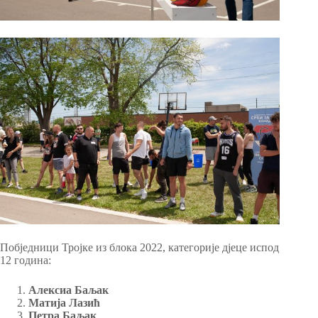
Побједници Тројке из блока 2022, категорије дјеце испод
12 година:
Алексиа Баљак
Матија Лазић
Петра Баљак