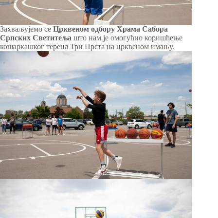
Захваљујемо се
Црквеном одбору Храма Сабора
Српских Светитеља
што нам је омогућио коришћење
кошаркашког терена Три Прста на црквеном имању.