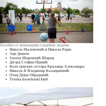
Посебно се захваљујемо следећим лицима:
Никола Малешевић и Никола Рајак
Ацо Дошен
Златко Шарчевић Шарац
Ди-џеј Стефан Пјанић
Коло српских сестара Краљица Александра
Никола & Владимир Калацановић
Отац Дејан Обрадовић
Troyka kosarkaski klub