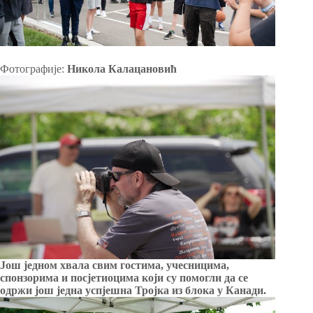
Фотографије:
Никола Калацановић
Још једном хвала свим гостима, учесницима,
спонзорима и посјетиоцима који су помогли да се
одржи још једна успјешна Тројка из блока у Канади.