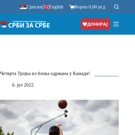
Прескочи
Српски
|
English
Корпа
0,00
рсд
на
ДОНИРАЈ
Четврта Тројка из блока одржана у Канади!
6. јул 2022.