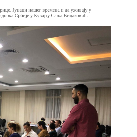
ице, Јунаци нашег времена и да уживају у
садорка Србије у Кувајту Сања Видаковић.