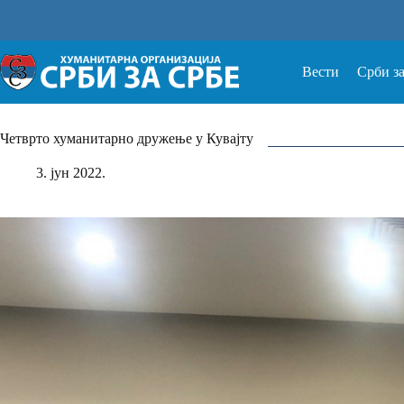
Прескочи
на
Вести
Срби з
Четврто хуманитарно дружење у Кувајту
3. јун 2022.