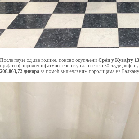
После паузе од две године, поново окупљени
Срби у Кувајту 13
пријатној породичној атмосфери окупило се око 30 људи, који 
208.863,72 динара
за помоћ вишечланим породицама на Балкану