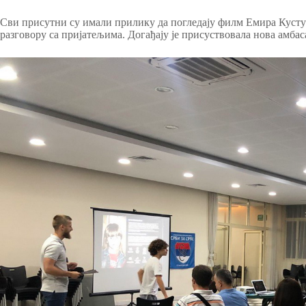
Сви присутни су имали прилику да погледају филм Емира Кустур
разговору са пријатељима. Догађају је присуствовала нова амба