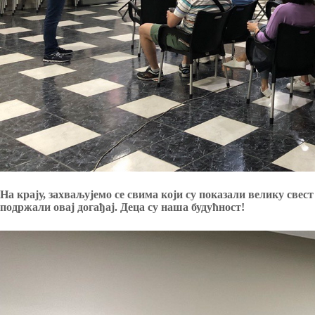
На крају, захваљујемо се свима који су показали велику свест
подржали овај догађај. Деца су наша будућност!