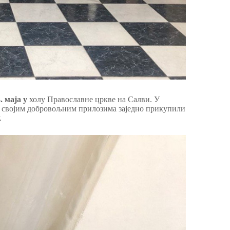
. маја у
холу Православне цркве на Салви. У
су својим добровољним прилозима заједно прикупили
.