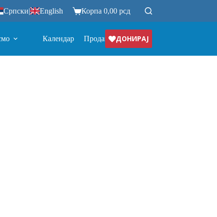
Српски
|
English
Корпа
0,00
рсд
ДОНИРАЈ
смо
Календар
Продавница