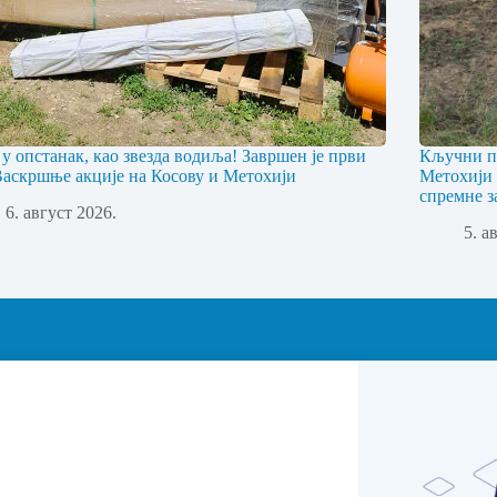
 у опстанак, као звезда водиља! Завршен је први
Кључни пр
Васкршње акције на Косову и Метохији
Метохији 
спремне з
6. август 2026.
5. а