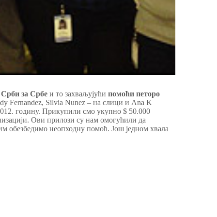
 Срби за Србе
и то захваљујући
помоћи петоро
y Fernandez, Silvia Nunez – на слици и Ana K
2012. годину. Прикупили смо укупно $ 50.000
низацији. Ови прилози су нам омогућили да
 им обезбедимо неопходну помоћ. Још једном хвала