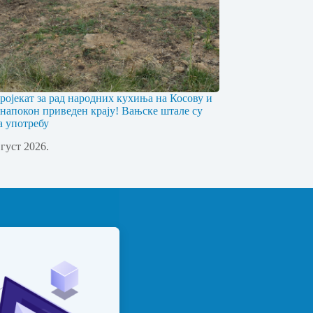
ојекат за рад народних кухиња на Косову и
напокон приведен крају! Вањске штале су
а употребу
вгуст 2026.