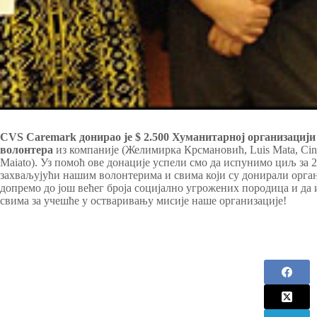
CVS Caremark донирао је $ 2.500 Хуманитарној организацији
волонтера
из компаније (Желимирка Крсмановић, Luis Mata, Cind
Maiato). Уз помоћ ове донације успели смо да испунимо циљ за 
захваљујући нашим волонтерима и свима који су донирали орга
допремо до још већег броја социјално угрожених породица и да
свима за учешће у остваривању мисије наше организације!