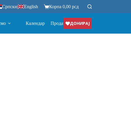
Српски
|
English
Корпа
0,00
рсд
ДОНИРАЈ
смо
Календар
Продавница