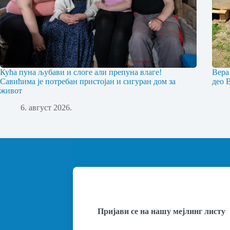
Кућа пуна љубави и слоге али препуна влаге!
Вера
Савићима је потребан пристојан и сигуран дом за
део 
живот
6. август 2026.
Пријави се на нашу мејлинг листу