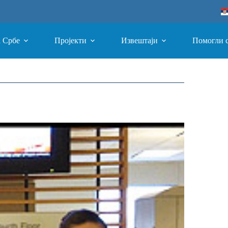
а Србе
Пројекти
Извештаји
Помогли 