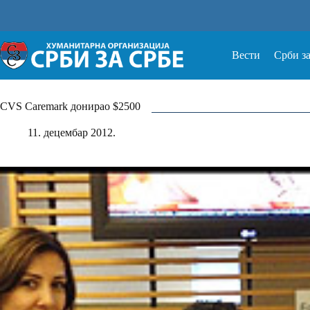
Прескочи
на
Вести
Срби з
CVS Caremark донирао $2500
11. децембар 2012.