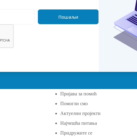
Пријава за помоћ
Помогли смо
а
Актуелни пројекти
Најчешћа питања
Придружите се