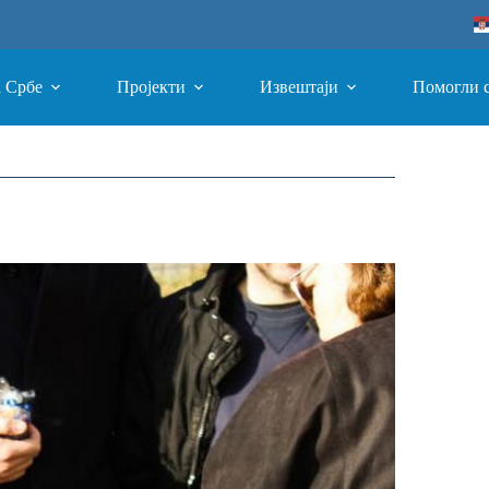
а Србе
Пројекти
Извештаји
Помогли 