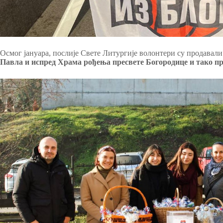
Осмог јануара, послије Свете Литургије волонтери су продавал
Павла и испред Храма рођења пресвете Богородице и тако п