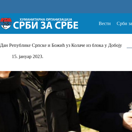
Прескочи
на
Вести
Срби з
Дан Републике Српске и Божић уз Колаче из блока у Добоју
15. јануар 2023.