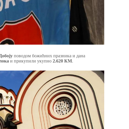
Добоју
поводом божићних празника и дана
блока
и прикупили укупно
2.620 КМ
.