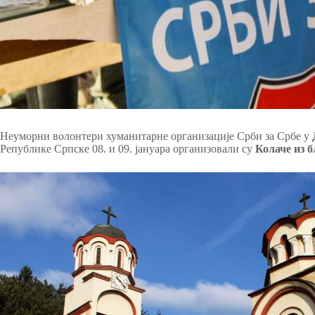
Неуморни волонтери хуманитарне организације Срби за Србе у
Републике Српске 08. и 09. јануара организовали су
Колаче из 