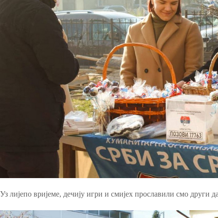
Уз лијепо вријеме, дечију игри и смијех прославили смо други д