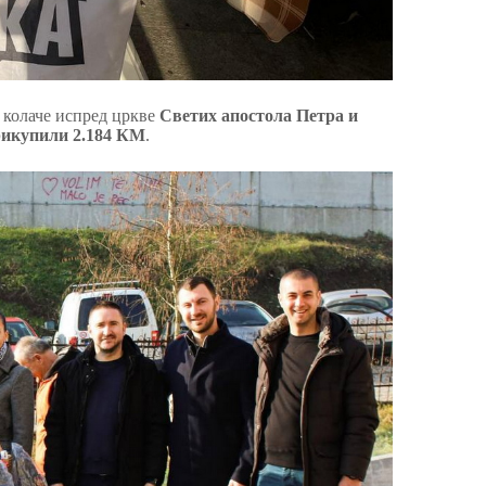
и колаче испред цркве
Светих апостола Петра и
рикупили 2.184 КМ
.