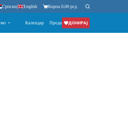
Српски
|
English
Корпа
0,00
рсд
ДОНИРАЈ
смо
Календар
Продавница