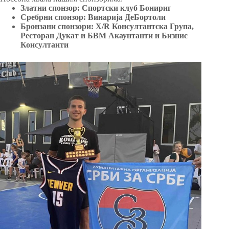
Златни спонзор: Спортски клуб Бонириг
Сребрни спонзор: Винарија ДеБортоли
Бронзани спонзори: Х/R Консултантска Група,
Ресторан Дукат и БВМ Акаунтанти и Бизнис
Консултанти