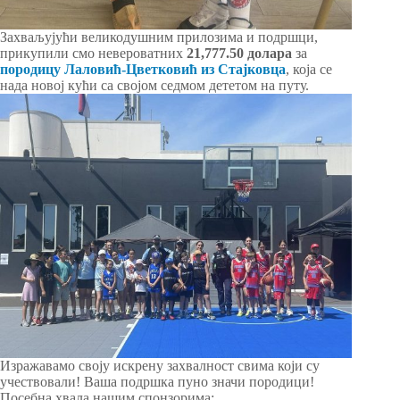
Захваљујући великодушним прилозима и подршци,
прикупили смо невероватних
21,777.50
долара
за
породицу Лаловић-Цветковић из Стајковца
, која се
нада новој кући са својом седмом дететом на путу.
Изражавамо своју искрену захвалност свима који су
учествовали! Ваша подршка пуно значи породици!
Посебна хвала нашим спонзорима: