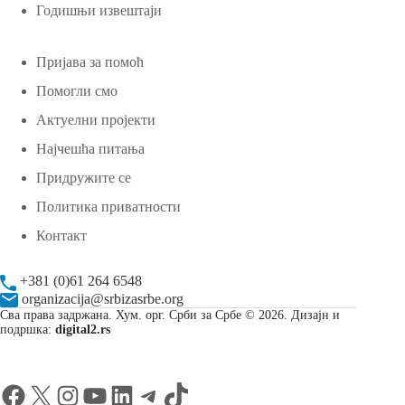
Годишњи извештаји
Пријава за помоћ
Помогли смо
Актуелни пројекти
Најчешћа питања
Придружите се
Политика приватности
Контакт
+381 (0)61 264 6548
organizacija@srbizasrbe.org
Сва права задржана. Хум. орг. Срби за Србе © 2026. Дизајн и
подршка:
digital2.rs
Facebook
X
Instagram
YouTube
LinkedIn
Telegram
TikTok