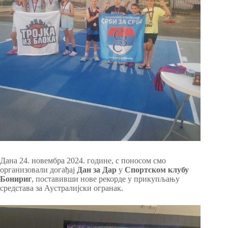
Дана 24. новембра 2024. године, с поносом смо
организовали догађај
Дан за Дар
у
Спортском клубу
Бонириг
, поставивши нове рекорде у прикупљању
средстава за Аустралијски огранак.