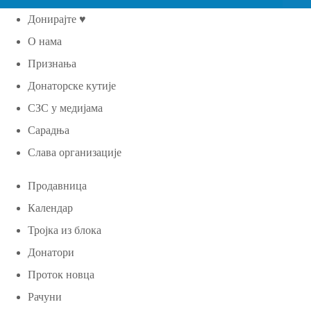
Донирајте ♥
О нама
Признања
Донаторске кутије
СЗС у медијама
Сарадња
Слава организације
Продавница
Календар
Тројка из блока
Донатори
Проток новца
Рачуни