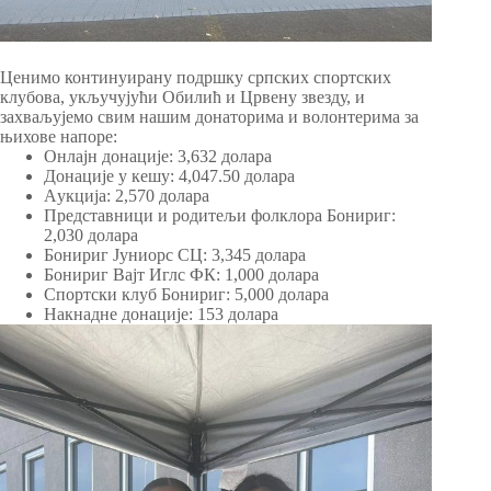
Ценимо континуирану подршку српских спортских
клубова, укључујући Обилић и Црвену звезду, и
захваљујемо свим нашим донаторима и волонтерима за
њихове напоре:
Онлајн донације: 3,632 долара
Донације у кешу: 4,047.50 долара
Aукција: 2,570 долара
Представници и родитељи фолклора Бонириг:
2,030 долара
Бонириг Јуниорс СЦ: 3,345 долара
Бонириг Вајт Иглс ФК: 1,000 долара
Спортски клуб Бонириг: 5,000 долара
Накнадне донације: 153 долара