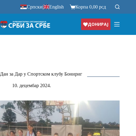
Прескочи
Српски
|
English
Корпа
0,00
рсд
на
ДОНИРАЈ
Дан за Дар у Спортском клубу Бонириг
10. децембар 2024.