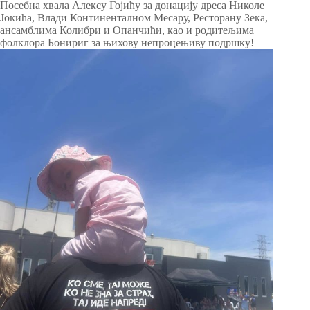
Посебна хвала Алексу Гојићу за донацију дреса Николе
Јокића, Влади Континенталном Месару, Ресторану Зека,
ансамблима Колибри и Опанчићи, као и родитељима
фолклора Бонириг за њихову непроцењиву подршку!