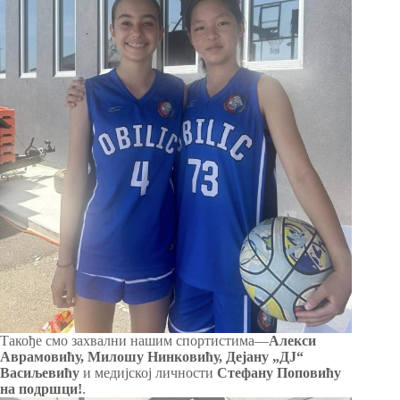
Такође смо захвални нашим спортистима—
Алекси
Аврамовићу, Милошу Нинковићу, Дејану „ДЈ“
Васиљевићу
и медијској личности
Стефану Поповићу
на подршци!
.