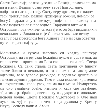
Свети Василије, велики угодниче Божији, помози свима
па и мени. Велики бранитељу вере Православне,
одбрани и нас који твоју Свету веру држимо, и с надом
теби приступамо. Велики архијереју Божији, помоли се
Богу Сведржитељу за све људе твоје, па на послетку и за
мене недостојног и последњег. Тврдошки витеже и
Острошки подвижниче, спасавај нас од беда видљивих и
невидљивих. Запалила те је Српска земља као вечну
свећу пред престолом Бога Живога, па нам сада осветли
путеве и разагнај тугу.
Молитвама и сузама загревао си хладну пештеру
Острошку, па загреј сада Божијим духом и срца наша, да
се спасемо и прославимо Бога свевишњега и тебе Свеца
Божијега. Са свих страна света притицали су ћивоту
твоме болни и невољни, и ти си им помагао: демоне
одгонио, везе ђавоље раскидао, и здравље душевно и
телесно људима даривао. Тако и сада помози, крштеним
и некрштеним, као и увек, свима па и мени. Измиритељ
си био завађене браће, измири и сада све завађене,
збратими разбраћене, овесели тужне, укроти самовољне,
исцели болне. Свети Василије Чудотворче и Оче наш
духовни, чуј и услиши чеда твоја духовна у Христу
Исусу Господу нашем. Амин.