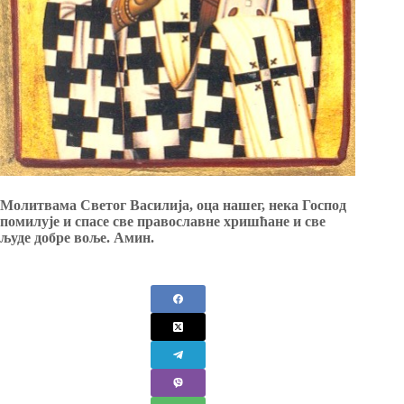
Молитвама Светог Василија, оца нашег, нека Господ
помилује и спасе све православне хришћане и све
људе добре воље. Амин.