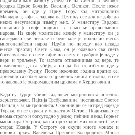
подвижничком животу угледа се на Светог и великог
јерарха Цркве Божије, Василија Великог. После неког
времена, он оде у Црну Гору, код митрополита
Мардарија, који га задржа на Цетињу све док не дође до
неких несугласица између њих. У манастиру Тврдош,
наставио је своје подвиге за спасење православног
народа. Из своје молитвене келије у манастиру он је
сагледавао све невоље и беде које је подносио његов
многонапаћени народ. Идући по народу, као некада
његов праотац Свети Сава, он је обављао сва света
богослужења и свете тајне по свету и храбрио је људе у
вери и трпљењу. То засмета отпадницима од вере, те
намислише да га убију, а он да би то избегао оде у
православну Русију. После неколико година вратио се,
доневши са собом много црквених књига и новца, и све
то даровао је осиромашеним црквама у Херцеговини.
Када су Турци убили тадашњег митрополита источно-
херцеговачког, Пајсија Требјешанина, поставише Светог
Василија за митрополита. Склонивши се испред најезде
Турака, он се скраси у манастиру Острог. Подвизавао се
веома строго и богоугодно у једној пећини изнад Горњег
манастира Острога, као и претходни митрополит Свети
старац Исаија. У Острогу он окупи многе монахе и
обнови цркву. Ваведења Пресвете Богородице. Многа