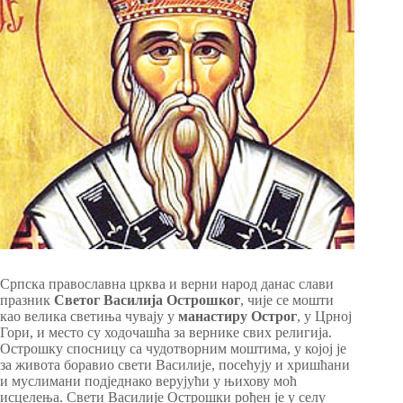
Српска православна црква и верни народ данас слави
празник
Светог Василија Острошког
, чије се мошти
као велика светиња чувају у
манастиру Острог
, у Црној
Гори, и место су ходочашћа за вернике свих религија.
Острошку спосницу са чудотворним моштима, у којој је
за живота боравио свети Василије, посећују и хришћани
и муслимани подједнако верујући у њихову моћ
исцелења. Свети Василије Острошки рођен је у селу