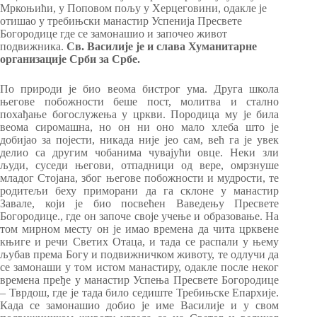
Мркоњићи, у Поповом пољу у Херцеговини, одакле је
отишао у требињски манастир Успенија Пресвете
Богородице где се замонашио и започео живот
подвижника.
Св. Василије је и слава Хуманитарне
организације Срби за Србе.
По природи је био веома бистрог ума. Друга школа
његове побожности беше пост, молитва и стално
похађање богослужења у цркви. Породица му је била
веома сиромашна, но он ни оно мало хлеба што је
добијао за појести, никада није јео сам, већ га је увек
делио са другим чобанима чувајући овце. Неки зли
људи, суседи његови, отпадници од вере, омрзнуше
младог Стојана, због његове побожности и мудрости, те
родитељи беху приморани да га склоне у манастир
Завале, који је био посвећен Ваведењу Пресвете
Богородице., где он започе своје учење и образовање. На
том мирном месту он је имао времена да чита црквене
књиге и речи Светих Отаца, и тада се распали у њему
љубав према Богу и подвижничком животу, те одлучи да
се замонаши у том истом манастиру, одакле после неког
времена пређе у манастир Успења Пресвете Богородице
– Тврдош, где је тада било седиште Требињске Епархије.
Када се замонашио добио је име Василије и у свом