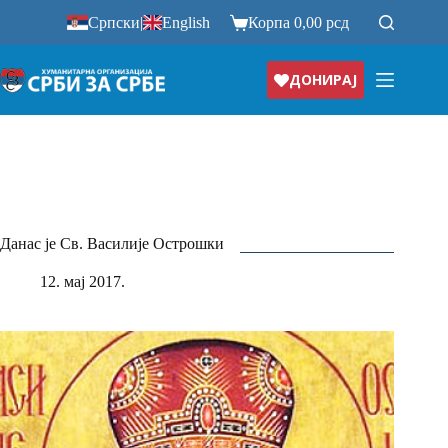
Прескочи
Српски
|
English
Корпа
0,00
рсд
на
ДОНИРАЈ
Данас је Св. Василије Острошки
12. мај 2017.