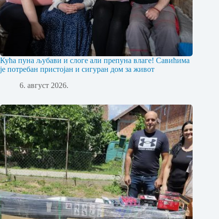
Кућа пуна љубави и слоге али препуна влаге! Савићима
је потребан пристојан и сигуран дом за живот
6. август 2026.