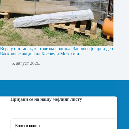
Вера у опстанак, као звезда водиља! Завршен је први део
Васкршње акције на Косову и Метохији
6. август 2026.
Пријави се на нашу мејлинг листу