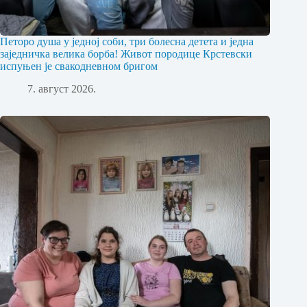
Петоро душа у једној соби, три болесна детета и једна
заједничка велика борба! Живот породице Крстевски
испуњен је свакодневном бригом
7. август 2026.