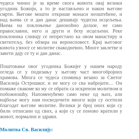
чудеса чинио је за време свога живота овај велики
угодник Божији, а то је настављено и након његове
смрти. Његове мошти открише монаси неоштећене, и
над њима се и дан данас дешавају чудесна исцељења.
Њима на поклоњење даноноћно долазе, не само
православни, него и други и беху исцељени. Реке
поклоника сливају се непрестано ка овом манастиру и
светитељу, без обзира на вероисповест. Крај његовог
кивота узносе се молитве свакодневно. Многе заклетве и
завети дају се ту и дан данас.
Поштовање овог угодника Божијег у нашем народу
огледа се у подизању у његову част многобројних
храмова. Многа се чудеса спомињу везано за Светог
Василија Острошког, и не могу се сва набројати… Он
помаже свакоме ко му се обрати са искреном молитвом и
побожношћу. Напоменућемо само неке од њих, али
најбоље могу нам посведочити многи који су осетили
благодат његове молитве. Велики је број оних који су
били отписани од свих, а који су се поново вратили у
живот, нормални и здрави.
Молитва Св. Василију: