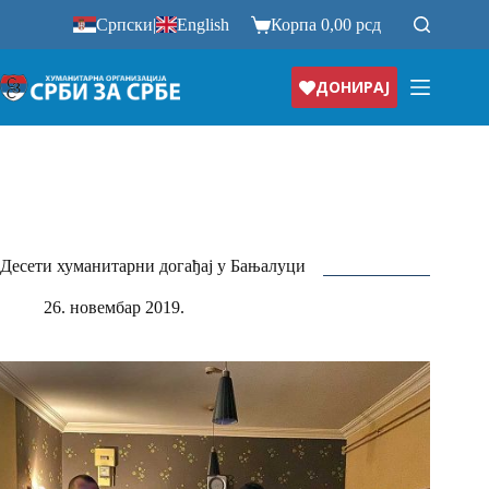
Прескочи
Српски
|
English
Корпа
0,00
рсд
на
ДОНИРАЈ
Десети хуманитарни догађај у Бањалуци
26. новембар 2019.