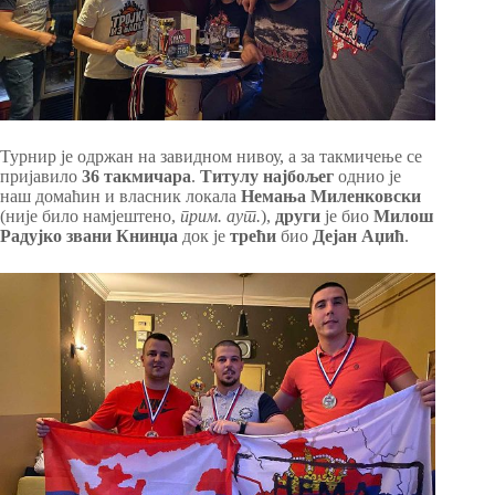
Турнир је одржан на завидном нивоу, а за такмичење се
пријавило
36 такмичара
.
Титулу најбољег
однио је
наш домаћин и власник локала
Немања Миленковски
(није било намјештено,
прим. аут.
),
други
је био
Милош
Радујко звани
Книнџа
док је
трећи
био
Дејан Аџић
.