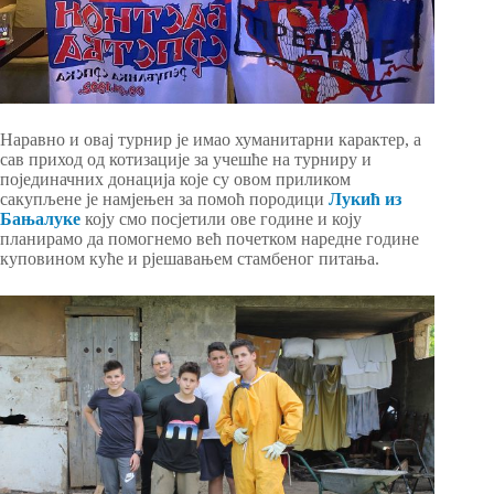
Наравно и овај турнир је имао хуманитарни карактер, а
сав приход од котизације за учешће на турниру и
појединачних донација које су овом приликом
сакупљене је намјењен за помоћ породици
Лукић из
Бањалуке
коју смо посјетили ове године и коју
планирамо да помогнемо већ почетком наредне године
куповином куће и рјешавањем стамбеног питања.