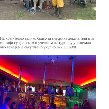
На крају једно велико браво за власника локала, али и за
све који су доласком и учешћем на турниру увеличали
ово вече јер је сакупљено укупно
677,35 КМ
!