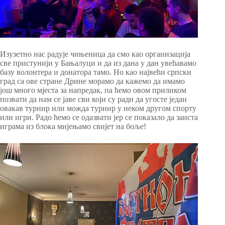
Изузетно нас радује чињеница да смо као организација
све пристунији у Бањалуци и да из дана у дан увећавамо
базу волонтера и донатора тамо. Но као највећи српски
град са ове стране Дрине морамо да кажемо да имамо
још много мјеста за напредак, па ћемо овом приликом
позвати да нам се јаве сви који су ради да угосте један
овакав турнир или можда турнир у неком другом спорту
или игри. Радо ћемо се одазвати јер се показало да заиста
играма из блока мијењамо свијет на боље!