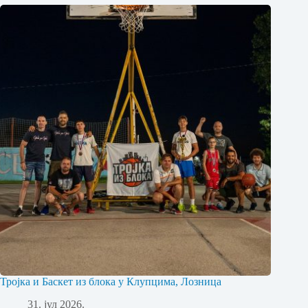
Тројка и Баскет из блока у Клупцима, Лозница
31. јул 2026.