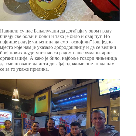
Навикли су нас Бањалучани да догађаји у овом граду
бивају све бољи и бољи и тако је било и овај пут. Но
највише радује чињеница да смо „освојили” још једно
мјесто које нам је указало добродошлицу и да се велики
број нових људи упознао са радом наше хуманитарне
организације. А како је било, најбоље говори чињеница
да смо позвани да исти догађај одржимо опет када нам
се за то укаже прилика.