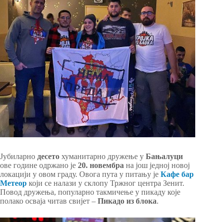
Јубиларно
десето
хуманитарно дружење у
Бањалуци
ове године одржано је
20. новембра
на још једној новој
локацији у овом граду. Овога пута у питању је
Кафе бар
Метеор
који се налази у склопу Тржног центра Зенит.
Повод дружења, популарно такмичење у пикаду које
полако осваја читав свијет –
Пикадо из блока
.