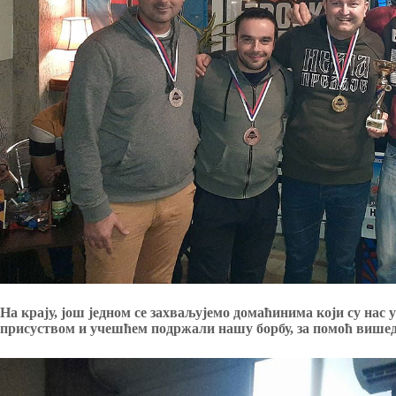
На крају, још једном се захваљујемо домаћинима који су нас 
присуством и учешћем подржали нашу борбу, за помоћ више