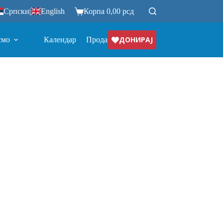
Српски
|
English
Корпа
0,00
рсд
ДОНИРАЈ
смо
Календар
Продавница