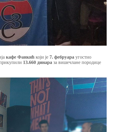
ија
кафе Фанкић
који је
7. фебруара
угостио
а прикупили
13.660 динара
за вишечлане породице