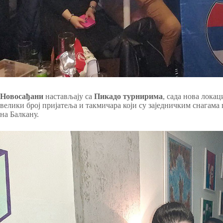
Новосађани
настављају са
Пикадо турнирима
, сада нова локац
велики број пријатеља и такмичара који су заједничким снагам
на Балкану.