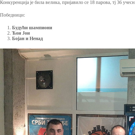
Конкуренција је била велика, пријавило се 18 парова, тј 36 учес
Победници:
Будући шампиони
Ћои Јои
Бојан и Ненад