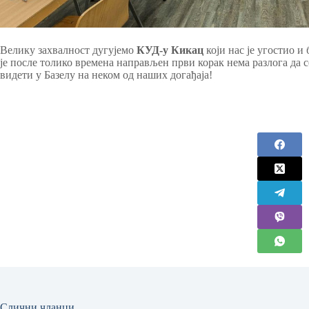
Велику захвалност дугујемо
КУД-у Кикац
који нас је угостио 
је после толико времена направљен први корак нема разлога да с
видети у Базелу на неком од наших догађаја!
Слични чланци