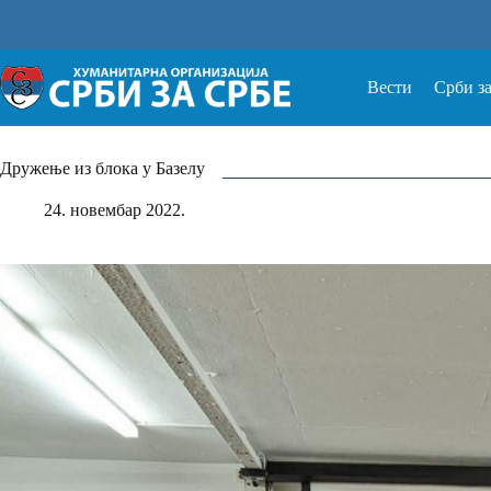
Прескочи
на
Вести
Срби з
Дружење из блока у Базелу
24. новембар 2022.