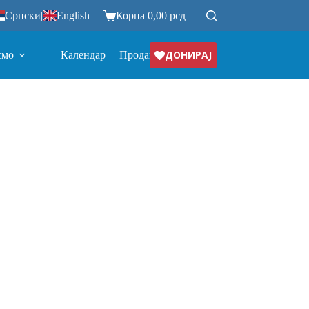
Српски
|
English
Корпа
0,00
рсд
ДОНИРАЈ
смо
Календар
Продавница