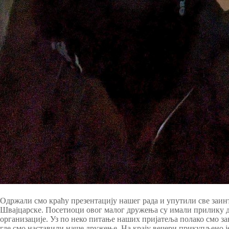
Одржали смо краћу презентацију нашег рада и упутили све заин
Швајцарске. Посетиоци овог малог дружења су имали прилику да
организације. Уз по неко питање наших пријатеља полако смо за
где смо наставили наше дружење. На крају вечери прикупљено 