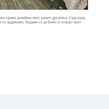
и био прави домаћин овог нашег дружења. Сада када
е ту задржимо. Надамо се да ћемо се ускоро опет