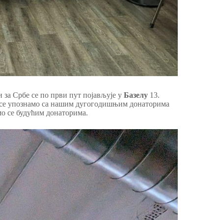
 за Србе се по први пут појављује у
Базелу
13.
а се упознамо са нашим дугогодишњим донаторима
мо се будућим донаторима.