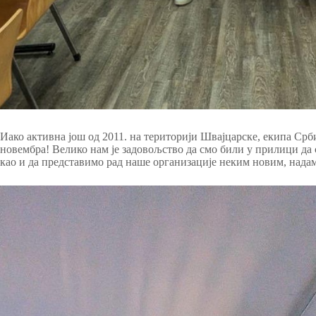
Иако активна још од 2011. на територији Швајцарске, екипа Срби
новембра! Велико нам је задовољство да смо били у прилици д
као и да представимо рад наше организације неким новим, нада