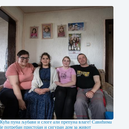
Кућа пуна љубави и слоге али препуна влаге! Савићима
је потребан пристојан и сигуран дом за живот