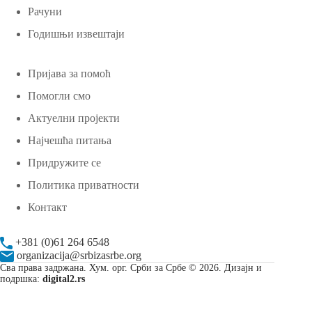
Рачуни
Годишњи извештаји
Пријава за помоћ
Помогли смо
Актуелни пројекти
Најчешћа питања
Придружите се
Политика приватности
Контакт
+381 (0)61 264 6548
organizacija@srbizasrbe.org
Сва права задржана. Хум. орг. Срби за Србе © 2026. Дизајн и
подршка:
digital2.rs