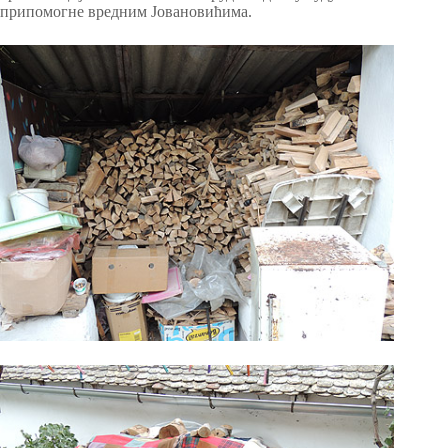
припомогне вредним Јовановићима.