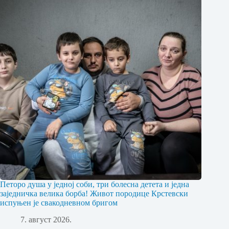
Петоро душа у једној соби, три болесна детета и једна
заједничка велика борба! Живот породице Крстевски
испуњен је свакодневном бригом
7. август 2026.