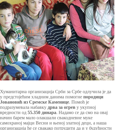
Хуманитарна организација Срби за Србе одлучила је да
у предстојећим хладним данима помогне
породици
Јовановић из Сремске Каменице
. Помоћ је
подразумевала набавку
дрва за огрев
у укупној
вредности од
55.350 динара
. Надамо се да смо на овај
начин барем мало олакшали свакодневне муке
самохраној мајци Весни и њеној златној деци, а наша
организација ће се свакако потрудити да и у будућности