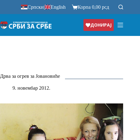
Прескочи
Српски
|
English
Корпа
0,00
рсд
на
ДОНИРАЈ
Дрва за огрев за Јовановиће
9. новембар 2012.