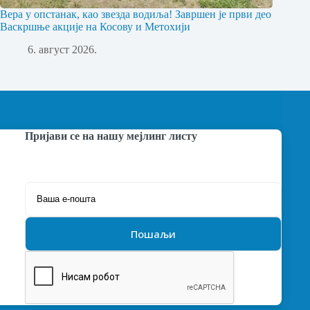
Вера у опстанак, као звезда водиља! Завршен је први део
Васкршње акције на Косову и Метохији
6. август 2026.
Пријави се на нашу мејлинг листу