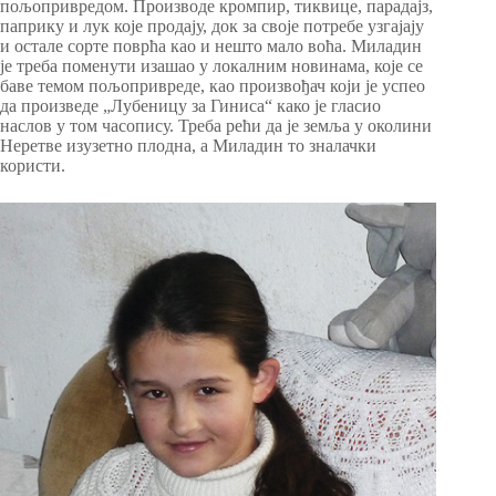
пољопривредом. Производе кромпир, тиквице, парадајз,
паприку и лук које продају, док за своје потребе узгајају
и остале сорте поврћа као и нешто мало воћа. Миладин
је треба поменути изашао у локалним новинама, које се
баве темом пољопривреде, као произвођач који је успео
да произведе „Лубеницу за Гиниса“ како је гласио
наслов у том часопису. Треба рећи да је земља у околини
Неретве изузетно плодна, а Миладин то зналачки
користи.