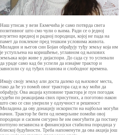
Наш утисак у вези Екмечића је само потврда свега
позитивног што смо чули о њима. Ради се о једној
изузетно вредној и радној породици, којој не пада на
памет да поклекне пред тешким условима живота.
Миладин и његов син Бојан обрађују туђу земљу која им
је уступљена на коришћење, углавном од њихових
земљака који живе у дијаспори. До сада су то успевали
да ураде само кад би успели да изнајме трактор и
зависили су од туђих планова и слободног времена.
Имају своју земљу али доста далеко од њиховог места,
тако да ће уз помоћ овог трактора сад и њу моћи да
обрађују. Ова акција куповине трактора је пун погодак
судећи по реакцијама свих присутних, а поготово након
што смо се сви уверили у одлучност и решеност
Миладина да ову донацију искористи на најбољи могући
начин. Трактор ће бити од немерљиве помоћи овој
породици и сасвим сигурно ће им омогућити да постану
потпуно независна и финансијски стабилна породица у
блиској будућности. Треба напоменути да ова акција још