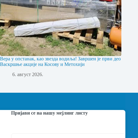
Вера у опстанак, као звезда водиља! Завршен је први део
Васкршње акције на Косову и Метохији
6. август 2026.
Пријави се на нашу мејлинг листу