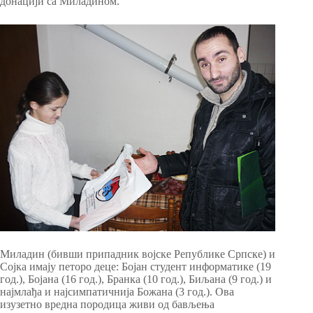
донацији са Миладином.
Миладин (бивши припадник војске Републике Српске) и
Сојка имају петоро деце: Бојан студент информатике (19
год.), Бојана (16 год.), Бранка (10 год.), Биљана (9 год.) и
најмлађа и најсимпатичнија Божана (3 год.). Ова
изузетно вредна породица живи од бављења