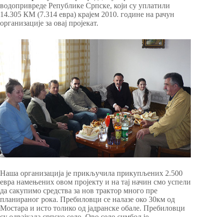
водопривреде Републике Српске, који су уплатили
14.305 КМ (7.314 евра) крајем 2010. године на рачун
организације за овај пројекат.
Наша организација је прикључила прикупљених 2.500
евра намењених овом пројекту и на тај начин смо успели
да сакупимо средства за нов трактор много пре
планираног рока. Пребиловци се налазе око 30км од
Мостара и исто толико од јадранске обале. Пребиловци
су одвајкада српско село. Ово село симбол је