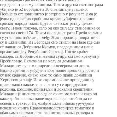
страдалаштва и мучеништва. Током другом светског рада
убијено је 52 породице а 36 огњишта је угашено.
Побијено становништво је затрпано у јаму и та јама је
једна од највећих гробница крваво убијеног невиног
српског народа током Другог светског рата у целом
свету. Након покоља, село од око хиљаду становника се
свело на свега 174. Током последњег рата Пребиловчани
су углавном избегли, а међу 20ак породица повратника
су и Екмечићи. Из Београда смо стигли на Пале где смо
се нашли са Добрином Кусмук, председницом наше
организације у Републици Српској. После краћег
одмора, са Добрином и њеним супругом смо кренули у
Пребиловце. Екмечићи на челу са домаћином
Миладином су нам приредили невероватан дочек.
Видно срећни и узбуђени због нашег доласка угостили
су нас срдачно, онако како то само прави домаћини
Херцеговци знају. Иако скромно живе приредили су
право мало славље за нас, ком су се придружили
родбина, комшије, пријатељи и локални свештеник.
Миладин је инсистирао да се очита молитва и како он
каже да благосиља наше окупљање,а посебно да се
освешта трактор. Најмлађим Екмечићима уручујемо
неколико књига Православно/историјске тематике и
обављамо формалности око потписивања уговора о