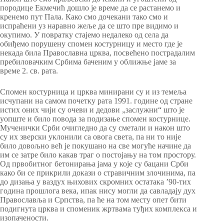
породице Екмечић дошло је време да се растанемо и
кренемо пут Пала. Како смо дочекани тако смо и
испраћени уз наравно жеље да се што пре видимо и
окупимо. У повратку стајемо недалеко од села да
обиђемо порушену спомен костурницу и место где је
некада била Православна црква, посвећено пострадалим
пребиловачким Србима баченим у оближње јаме за
време 2. св. рата.
Спомен костурница и црква минирани су и из темеља
исчупани на самом почетку рата 1991. године од стране
истих оних чији су очеви и дедови „заслужни“ што је
уопште и било повода за подизање спомен костурнице.
Мученички Срби очигледно да су сметали и након што
су их зверски уклонили са овога света, па ни то није
било довољно већ је покушано на све могуће начине да
им се затре било какав траг о постојању на том простору.
Од првобитног бетонирања јама у које су бацани Срби
како би се прикрили докази о стравичним злочинима, па
до дизања у ваздух њихових скромних остатака ’90-тих
година прошлога века, ипак нису могли да савладају дух
Православља и Српства, па ће на том месту опет бити
подигнута црква и споменик жртвама туђих комплекса и
изопачености.