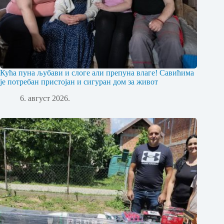
Кућа пуна љубави и слоге али препуна влаге! Савићима
је потребан пристојан и сигуран дом за живот
6. август 2026.