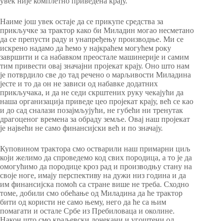
увек није комплетно приведена крају.
Наиме још увек остаје да се прикупе средства за
прикључке за трактор како би Миладин могао несметано
да се препусти раду и унапређењу производње. Ми се
искрено надамо да ћемо у најкраћем могућем року
завршити и са набавком преостале машинерије и самим
тим привести овај значајни пројекат крају. Оно што нам
је потврдило све до тад речено о марљивости Миладина
јесте и то да он не зависи од набавке додатних
прикључака, и да не седи скрштених руку чекајући да
наша организација приведе цео пројекат крају, већ се као
и до сад сналази позајмљујући, не губећи ни тренутак
драгоценог времена за обраду земље. Овај наш пројекат
је највећи не само финансијски већ и по значају.
Куповином трактора смо остварили наш примарни циљ
који желимо да спроведемо код свих породица, а то је да
омогућимо да породице кроз рад и производњу стану на
своје ноге, имају перспективу на дужи низ година и да
им финансијска помоћ са стране више не треба. Сходно
томе, добили смо обећање од Миладина да ће трактор
бити од користи не само њему, него да ће са њим
помагати и остале Србе из Пребиловаца и околине.
Након што смо краљевски дочекани и угоштени од