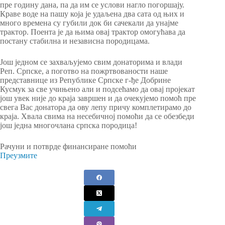
пре годину дана, па да им се услови нагло погоршају.
Краве воде на пашу која је удаљена два сата од њих и
много времена су губили док би сачекали да унајме
трактор. Поента је да њима овај трактор омогућава да
постану стабилна и независна породицама.
Још једном се захваљујемо свим донаторима и влади
Реп. Српске, а поготво на пожртвованости наше
представнице из Републике Српске г-ђе Добрине
Кусмук за све учињено али и подсећамо да овај пројекат
још увек није до краја завршен и да очекујемо помоћ пре
свега Вас донатора да ову лепу причу комплетирамо до
краја. Хвала свима на несебичној помоћи да се обезбеди
још једна многочлана српска породица!
Рачуни и потврде финансиране помоћи
Преузмите