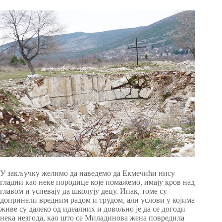
У закључку желимо да наведемо да Екмечићи нису
гладни као неке породице које помажемо, имају кров над
главом и успевају да школују децу. Ипак, томе су
допринели вредним радом и трудом, али услови у којима
живе су далеко од идеалних и довољно је да се догоди
нека незгода, као што се Миладинова жена повредила