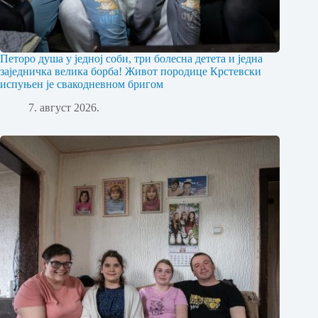
Петоро душа у једној соби, три болесна детета и једна
заједничка велика борба! Живот породице Крстевски
испуњен је свакодневном бригом
7. август 2026.