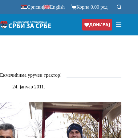
Прескочи
Српски
|
English
Корпа
0,00
рсд
на
ДОНИРАЈ
Екмечићима уручен трактор!
24. јануар 2011.