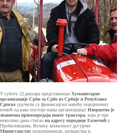
У суботу 22.јануара представници
Хуманитарне
организације Срби за Србе из Србије и Републике
Српске
уручили су финансијски навећу појединачну
помоћ од како постоји наша организација!
Извршена је
званична примопредаја новог трактора
, који је пре
неколико дана стигао
на адресу породице Екмечић
у
Пребиловцима. Велику захвалност дугујемо
Министарству
пољопривреде, шумарства и