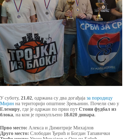
У суботу,
21.02
, одржана су два догађаја
за породицу
Мијин
на територији општине Зрењанин. Почели смо у
Елемиру
, где је одржан по први пут
Стони фудбал из
блока
, на ком је прикупљено
18.020 динара
.
Прво место:
Алекса и Димитрије Михајлов
Друго место:
Слободан Ђерић и Богдан Тапавички
Треће место:
Урош Михајлов и Огњен Бабић