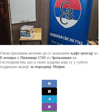
Овом приликом желимо да се захвалимо
кафе центар
из
Елемира
и
Пивници 1745
из
Зрењанина
на
гостопримству, као и свим људима који су у суботу
подржали акцију
за породицу Мијин
.