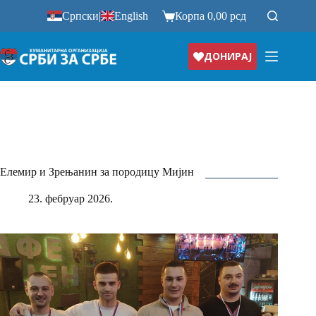
Прескочи
Српски
|
English
Корпа
0,00
рсд
на
ДОНИРАЈ
Елемир и Зрењанин за породицу Мијин
23. фебруар 2026.