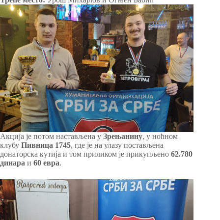
Акција је потом настављена у
Зрењанину
, у ноћном
клубу
Пивница 1745
, где је на улазу постављена
донаторска кутија и том приликом је прикупљено
62.780
динара
и
60 евра
.