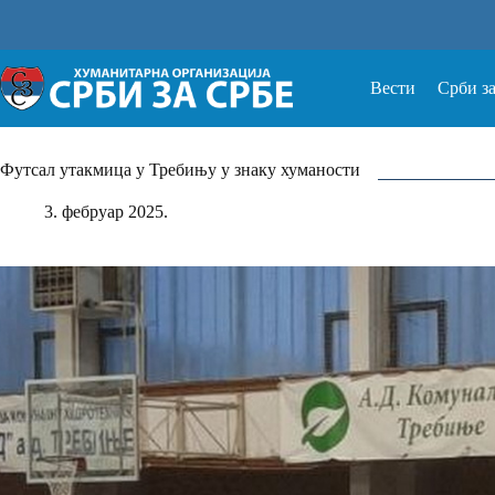
Прескочи
на
Вести
Срби з
Футсал утакмица у Требињу у знаку хуманости
3. фебруар 2025.