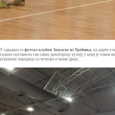
У сарадњи са
футсал клубом Захумље из Требиња
, на дерби у
године поставили смо нашу донаторску кутију у којој је током
угрожене породице са четворо и више дјеце.