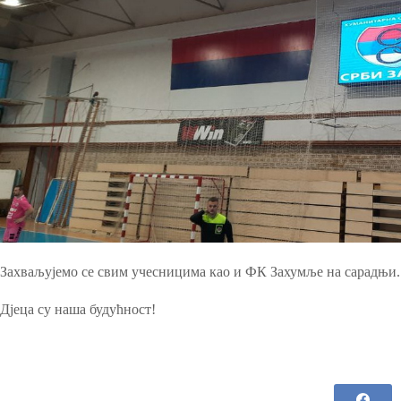
Захваљујемо се свим учесницима као и ФК Захумље на сарадњи.
Дјеца су наша будућност!