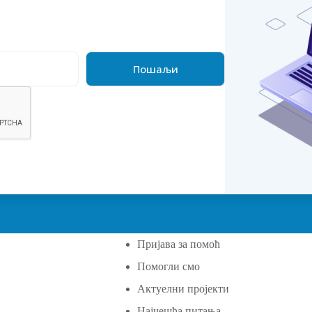
Пријава за помоћ
Помогли смо
а
Актуелни пројекти
Најчешћа питања