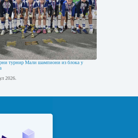
рни турнир Мали шампиони из блока у
а
јул 2026.