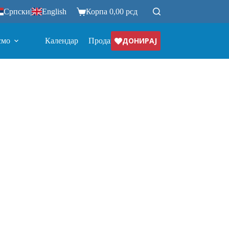
Српски
|
English
Корпа
0,00
рсд
ДОНИРАЈ
смо
Календар
Продавница