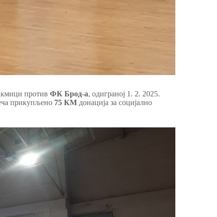
такмици против
ФК Брод-а
, одиграној 1. 2. 2025.
 меча прикупљено
75 КМ
донација за социјално