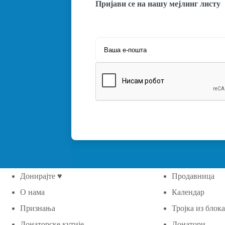
Пријави се на нашу мејлинг листу
Донирајте ♥
Продавница
О нама
Календар
Признања
Тројка из блок
Донаторске кутије
Донатори