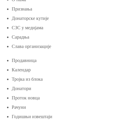
Признања
Донаторске кутије
СЗС у медијама
Сарадња
Слава организације
Продавница
Календар
Тројка из блока
Донатори
Проток новца
Рачуни
Годишњи извештаји