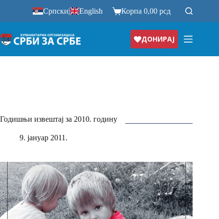
Прескочи
Српски
|
English
Корпа
0,00
рсд
на
ДОНИРАЈ
Годишњи извештај за 2010. годину
9. јануар 2011.