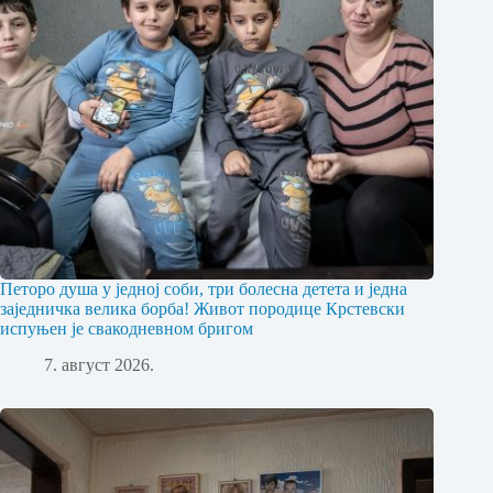
Петоро душа у једној соби, три болесна детета и једна
заједничка велика борба! Живот породице Крстевски
испуњен је свакодневном бригом
7. август 2026.