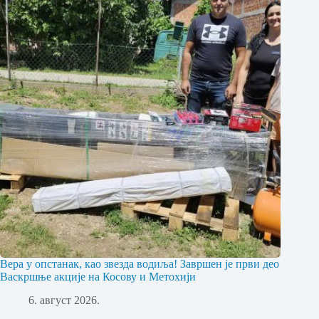
Вера у опстанак, као звезда водиља! Завршен је први део
Васкршње акције на Косову и Метохији
6. август 2026.