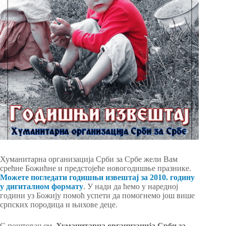
Хуманитарна организација Срби за Србе жели Вам
срећне Божићне и предстојеће новогодишње празнике.
Mожете погледати годишњи извештај за 2010. годину
у дигиталном формату
. У нади да ћемо у наредној
години уз Божију помоћ успети да помогнемо још више
српских породица и њихове деце.
С поштовањем,
Хуманитарна организација Срби за