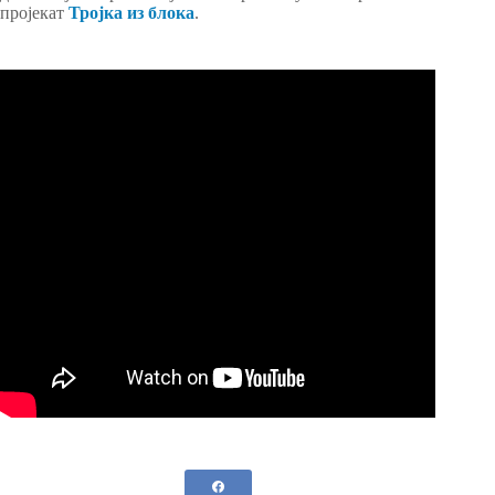
пројекат
Тројка из блока
.