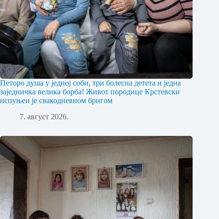
Петоро душа у једној соби, три болесна детета и једна
заједничка велика борба! Живот породице Крстевски
испуњен је свакодневном бригом
7. август 2026.