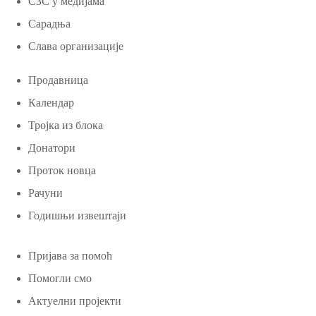
СЗС у медијама
Сарадња
Слава организације
Продавница
Календар
Тројка из блока
Донатори
Проток новца
Рачуни
Годишњи извештаји
Пријава за помоћ
Помогли смо
Актуелни пројекти