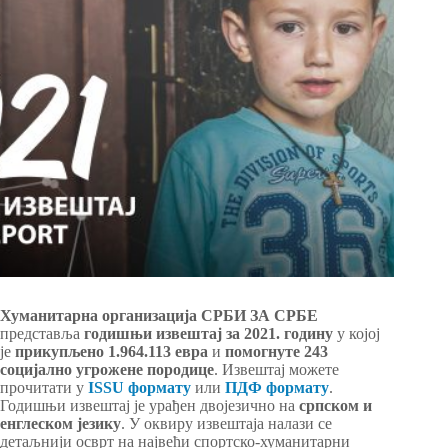
Хуманитарна организација СРБИ ЗА СРБЕ
представља
годишњи извештај за 2021. годину
у којој
је
прикупљено 1.964.113 eвра
и
помогнуте 243
социјално угрожене породице
. Извештај можете
прочитати у
ISSU формату
или
ПДФ формату
.
Годишњи извештај је урађен двојезично на
српском и
енглеском језику
. У оквиру извештаја налази се
детаљнији осврт на највећи спортско-хуманитарни