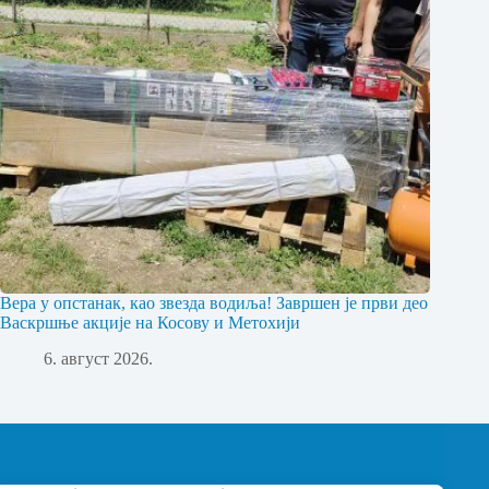
Вера у опстанак, као звезда водиља! Завршен је први део
Васкршње акције на Косову и Метохији
6. август 2026.