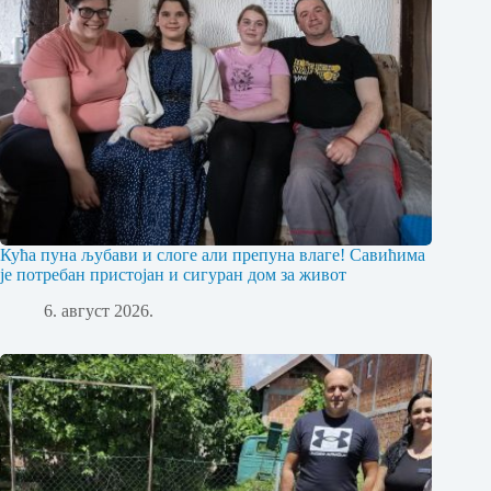
Кућа пуна љубави и слоге али препуна влаге! Савићима
је потребан пристојан и сигуран дом за живот
6. август 2026.