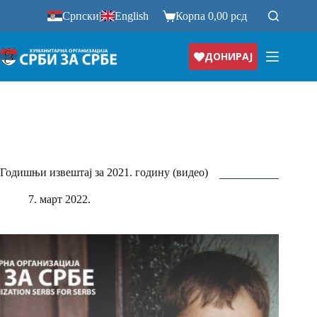
Прескочи
Српски
|
English
Корпа
0,00
рсд
на
ДОНИРАЈ
Годишњи извештај за 2021. годину (видео)
7. март 2022.