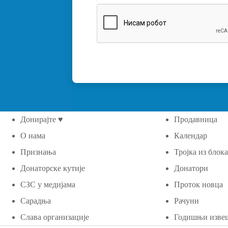
Донирајте ♥
Продавница
О нама
Календар
Признања
Тројка из блок
Донаторске кутије
Донатори
СЗС у медијама
Проток новца
Сарадња
Рачуни
Слава организације
Годишњи изве