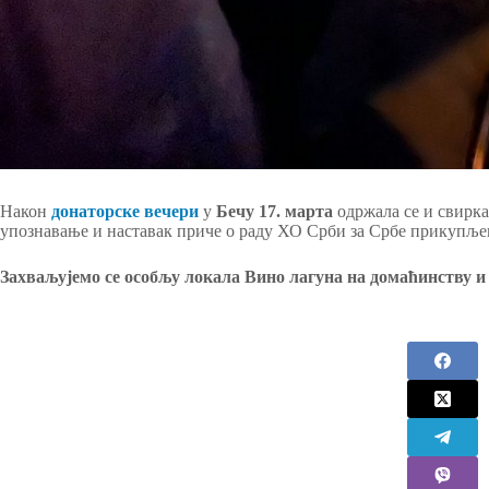
Након
донаторске вечери
у
Бечу
17. марта
одржала се и свирка
упознавање и наставак приче о раду ХО Срби за Србе прикупљено
Захваљујемо се особљу локала Вино лагуна на домаћинству и