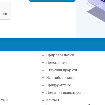
Пријава за помоћ
Помогли смо
а
Актуелни пројекти
Најчешћа питања
Придружите се
Политика приватности
штаји
Контакт