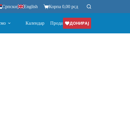
Српски
|
English
Корпа
0,00
рсд
ДОНИРАЈ
смо
Календар
Продавница