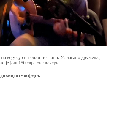
 на коју су сви били позвани. Уз лагано дружење,
 је још 150 евра ове вечери.
 дивној атмосфери.