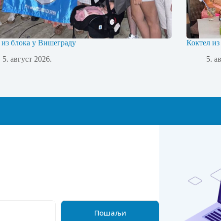
 из блока у Вишеграду
Коктел из
5. август 2026.
5. а