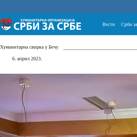
Прескочи
на
Вести
Срби з
Хуманитарна свирка у Бечу
6. април 2023.