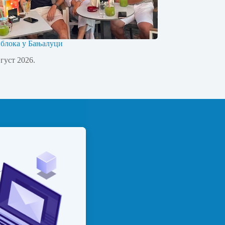
 блока у Бањалуци
вгуст 2026.