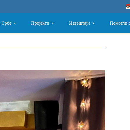
а Србе
Пројекти
Извештаји
Помогли 