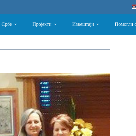
а Србе
Пројекти
Извештаји
Помогли 