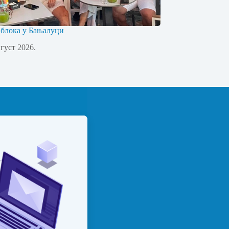
 блока у Бањалуци
вгуст 2026.