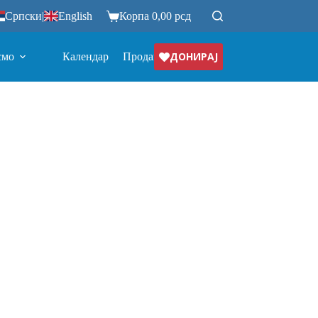
Српски
|
English
Корпа
0,00
рсд
ДОНИРАЈ
смо
Календар
Продавница