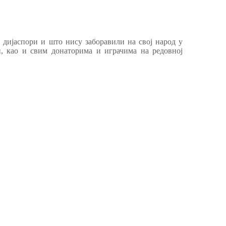
 дијаспори и што нису заборавили на свој народ у
 као и свим донаторима и играчима на редовној