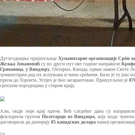
Дугогодишње пријатељице
Хуманитарне организације Срби з
Жељка Јовановић
су по други пут ове године направиле
Крофн
Грачаница
,
у Виндзору
, Онтарио, Канада, одмах након Свете Ли
хуманитарни рад их испуњава и чини срећним. Било је ту још по
прича до Торонта. Успјех је био загарантован. Прикупљено је
87
српским породицама у старом крају.
Али, овдје није крај приче. Већ следећег дана су направиле
фоклорном групом
Полетарци из Виндзора
, коју води чувен
договорили да донирају
85 канадских долара
нашој организациј