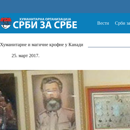
Прескочи
на
Вести
Срби з
Хуманитарне и магичне крофне у Канади
25. март 2017.