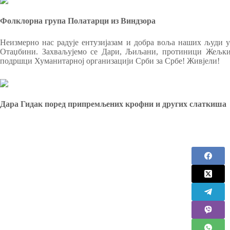
Фолклорна група Полатарци из Виндзора
Неизмерно нас радује ентузијазам и добра воља наших људи у
Отаџбини. Захваљујемо се Дари, Љиљани, протиници Жељки,
подршци Хуманитарној организацији Срби за Србе! Живјели!
Дара Гидак поред припремљених крофни и других слаткиша