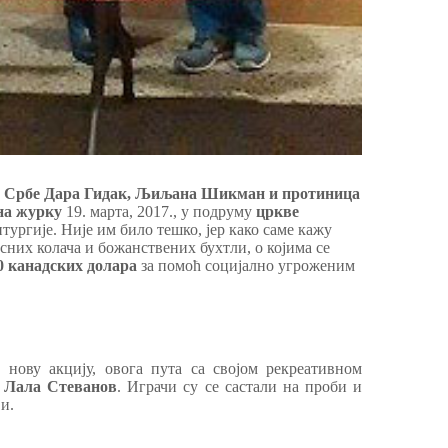
а Србе
Дара Гидак, Љиљана Шикман и протиница
а журку
19. марта, 2017., у подруму
цркве
тургије. Није им било тешко, јер како саме кажу
сних колача и божанствених бухтли, о којима се
0 канадских долара
за помоћ социјално угроженим
 нову акцију, овога пута са својом рекреативном
и
Лала Стеванов
. Играчи су се састали на проби и
и.