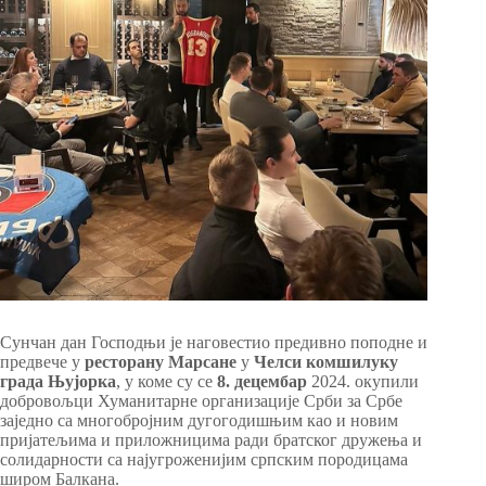
Сунчан дан Господњи је наговестио предивно поподне и
предвече у
ресторану Марсане
у
Челси комшилуку
града Њујорка
, у коме су се
8. децембар
2024. окупили
добровољци Хуманитарне организације Срби за Србе
заједно са многобројним дугогодишњим као и новим
пријатељима и приложницима ради братског дружења и
солидарности са најугроженијим српским породицама
широм Балкана.