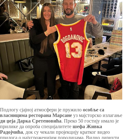
Подлогу сјајној атмосфери је пружило
особље са
власницима ресторана Марсане
уз мајсторско излагање
ди џеја Дарка Сретеновића
. Преко 50 гостију имало је
прилике да опроба специјалитете
шефа Живка
Радојчића
, док су чекали пројекцију кратког видео
прилога о најугроженијим породицама. Видно дирнути