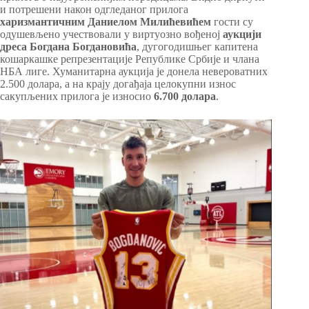
и потрешени након одгледаног прилога
харизмантичним Даниелом Милићевићем
гости су
одушевљено учествовали у виртуозно вођеној
аукцији
дреса Богдана Богдановића
, дугогодишњег капитена
кошаркашке репрезентације Републике Србије и члана
НБА лиге. Хуманитарна аукција је донела невероватних
2.500 долара, а на крају догађаја целокупни износ
сакупљених прилога је износио
6.700 долара
.