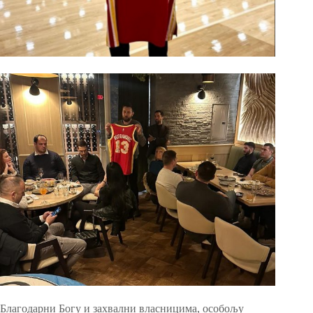
Благодарни Богу и захвални власницима, особољу