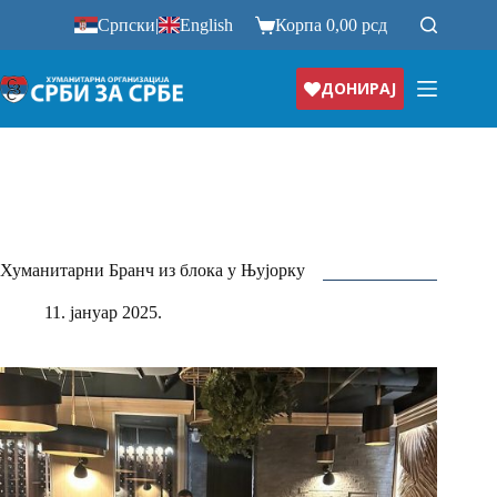
Прескочи
Српски
|
English
Корпа
0,00
рсд
на
ДОНИРАЈ
Хуманитарни Бранч из блока у Њујорку
11. јануар 2025.