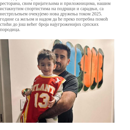
ресторана, свим пријатељима и приложницима, нашим
истакнутим спортистима на подршци и сарадњи, са
нестрпљењем очекујемо нова дружења током 2025.
године са жељом и надом да ће преко потребна помоћ
стићи до још већег броја најугроженијих српских
породица.