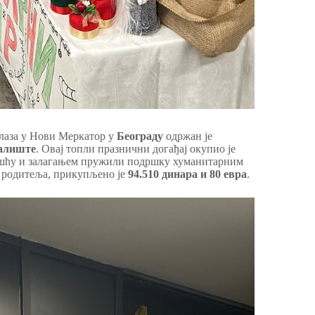
 улаза у Нови Меркатор у
Београду
одржан је
алиште
. Овај топли празнични догађај окупио је
ношћу и залагањем пружили подршку хуманитарним
 родитеља, прикупљено је
94.510 динара и 80 евра
.