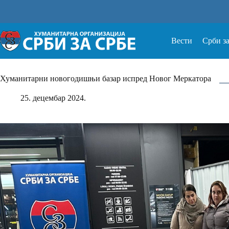
Прескочи
на
Вести
Срби з
Хуманитарни новогодишњи базар испред Новог Меркатора
25. децембар 2024.