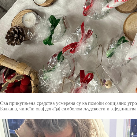
Сва прикупљена средства усмерена су ка помоћи социјално уг
Балкана, чинећи овај догађај симболом људскости и заједништва