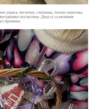
них украса, честитки, слаткиша, топлих напитака
новогодишње посластице. Деца су са великим
ух празника.