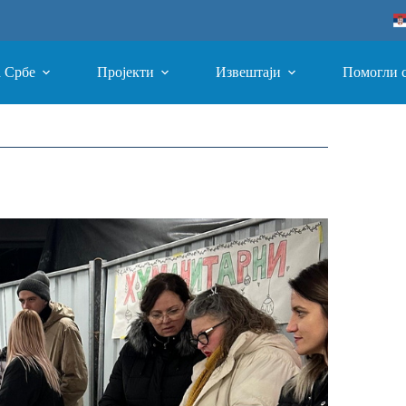
а Србе
Пројекти
Извештаји
Помогли 