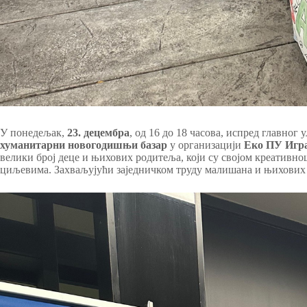
У понедељак,
23. децембра
, од 16 до 18 часова, испред главног
хуманитарни новогодишњи базар
у организацији
Еко ПУ Игр
велики број деце и њихових родитеља, који су својом креатив
циљевима. Захваљујући заједничком труду малишана и њихових