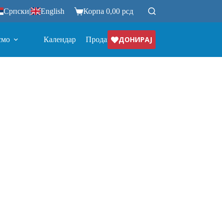
Српски
|
English
Корпа
0,00
рсд
ДОНИРАЈ
смо
Календар
Продавница