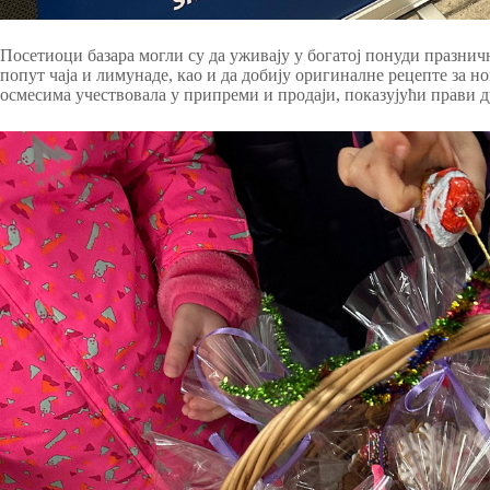
Посетиоци базара могли су да уживају у богатој понуди празнич
попут чаја и лимунаде, као и да добију оригиналне рецепте за 
осмесима учествовала у припреми и продаји, показујући прави д