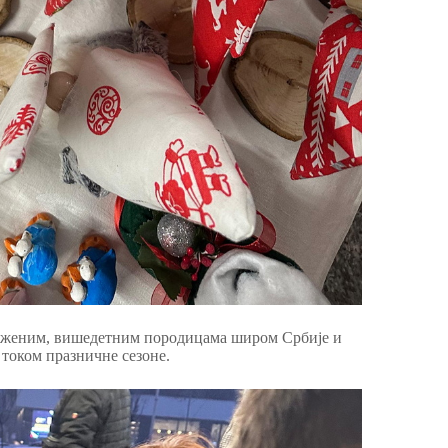
роженим, вишедетним породицама широм Србије и
 током празничне сезоне.