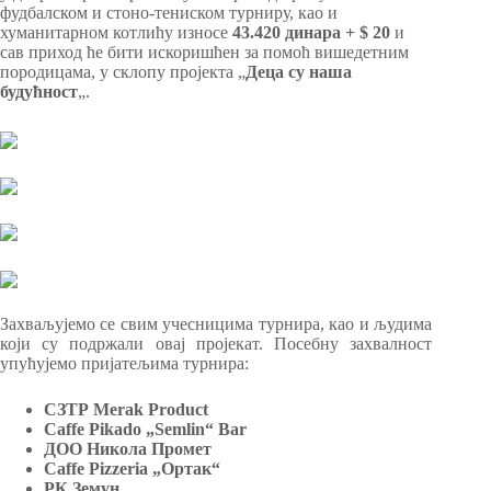
фудбалском и стоно-тениском турниру, као и
хуманитарном котлићу износе
43.420 динара + $ 20
и
сав приход ће бити искоришћен за помоћ вишедетним
породицама, у склопу пројекта „
Деца су наша
будућност
„.
Захваљујемо се свим учесницима турнира, као и људима
који су подржали овај пројекат. Посебну захвалност
упућујемо пријатељима турнира:
СЗТР Merak Product
Caffe Pikado „Semlin“ Bar
ДОО Никола Промет
Caffe Pizzeria „Ортак“
РК Земун