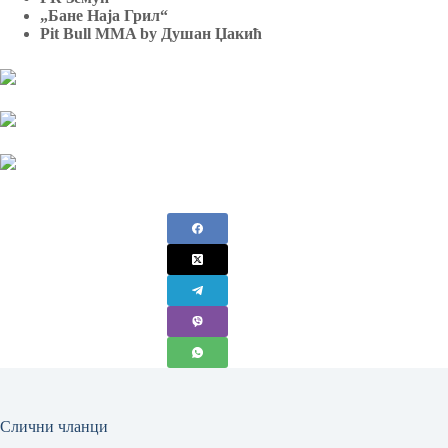
„Бане Наја Грил“
Pit Bull MMA by Душан Џакић
Слични чланци