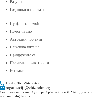
Рачуни
Годишњи извештаји
Пријава за помоћ
Помогли смо
Актуелни пројекти
Најчешћа питања
Придружите се
Политика приватности
Контакт
+381 (0)61 264 6548
organizacija@srbizasrbe.org
Сва права задржана. Хум. орг. Срби за Србе © 2026. Дизајн и
подршка:
digital2.rs