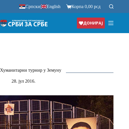
Прескочи
Српски
|
English
Корпа
0,00
рсд
на
ДОНИРАЈ
Хуманитарни турнир у Земуну
28. јул 2016.