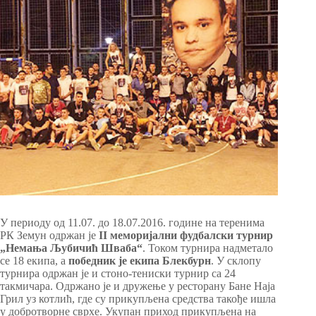
У периоду од 11.07. до 18.07.2016. године на теренима
РК Земун одржан је
II меморијални фудбалски турнир
„Немања Љубичић Шваба“
. Током турнира надметало
се 18 екипа, а
победник је екипа Блекбурн
. У склопу
турнира одржан је и стоно-тениски турнир са 24
такмичара. Одржано је и дружење у ресторану Бане Наја
Грил уз котлић, где су прикупљена средства такође ишла
у добротворне сврхе. Укупан приход прикупљена на