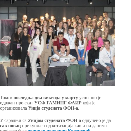
Током
последња два викенда у марту
успешно је
одржан пројекат
УСФ ГАМИНГ ФАИР
који је
организовала
Унија студената ФОН-а.
У сарадњи са
Унијом студената ФОН-а
одлучено је да
сав новац
прикупљен од котизација као и на данима
пројекта буде
дониран породици Ковачевић.