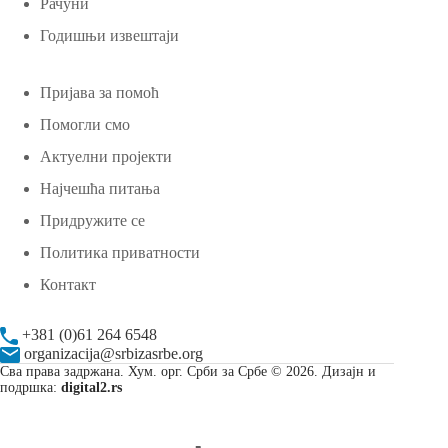
Рачуни
Годишњи извештаји
Пријава за помоћ
Помогли смо
Актуелни пројекти
Најчешћа питања
Придружите се
Политика приватности
Контакт
+381 (0)61 264 6548
organizacija@srbizasrbe.org
Сва права задржана. Хум. орг. Срби за Србе © 2026. Дизајн и
подршка:
digital2.rs