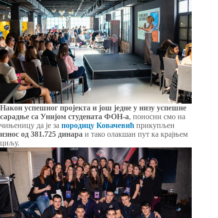
Након успешног пројекта и још једне у низу успешне
сарадње са Унијом студената ФОН-а
, поносни смо на
чињеницу да је за
породицу Ковачевић
прикупљен
износ од 381.725 динара
и тако олакшан пут ка крајњем
циљу.