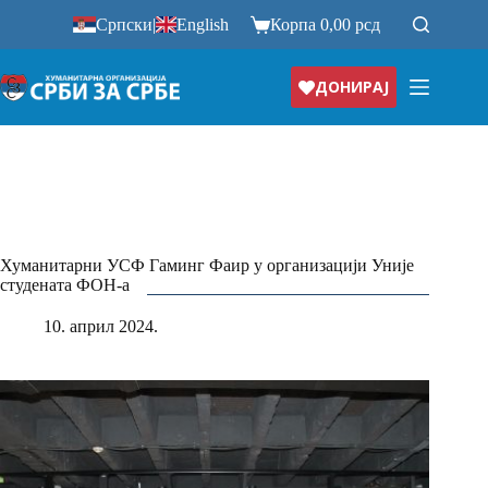
Прескочи
Српски
|
English
Корпа
0,00
рсд
на
ДОНИРАЈ
Хуманитарни УСФ Гаминг Фаир у организацији Уније
студената ФОН-а
10. април 2024.