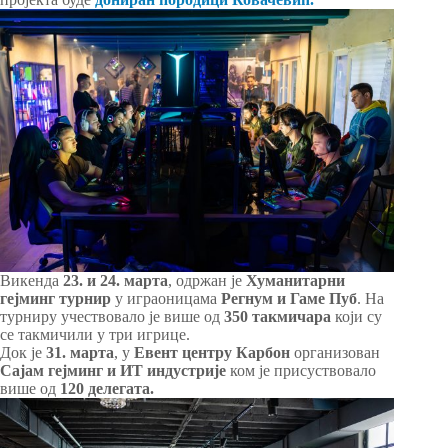
Викенда
23. и 24. марта
, одржан је
Хуманитарни
гејминг турнир
у играоницама
Регнум и Гаме Пуб
. На
турниру учествовало је више од
350 такмичара
који су
се такмичили у три игрице.
Док је
31. марта
, у
Евент центру Карбон
организован
Сајам гејминг и ИТ индустрије
ком је присуствовало
више од
120 делегата.