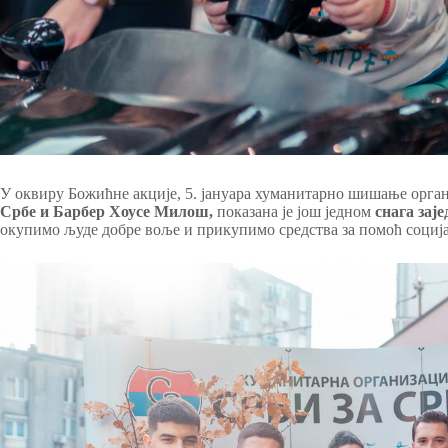
У оквиру Божићне акције, 5. јануара хуманитарно шишање орга
Србе и Барбер Хоусе Милош,
показана је још једном
снага зај
окупимо људе добре воље и прикупимо средства за помоћ соци