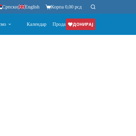
Српски
|
English
Корпа
0,00
рсд
ДОНИРАЈ
смо
Календар
Продавница