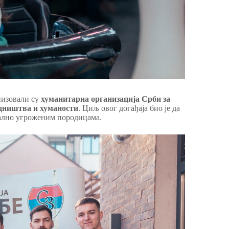
низовали су
хуманитарна организација Срби за
едништва и хуманости
. Циљ овог догађаја био је да
јално угроженим породицама.