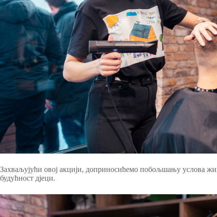
Захваљујући овој акцији, доприносићемо побољшању услова жив
будућност д‌јеци.