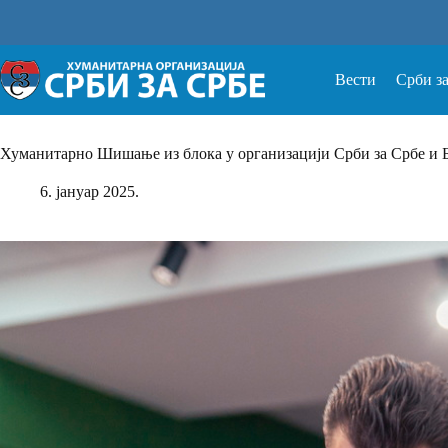
Прескочи
на
Вести
Срби з
Хуманитарно Шишање из блока у организацији Срби за Србе и
6. јануар 2025.