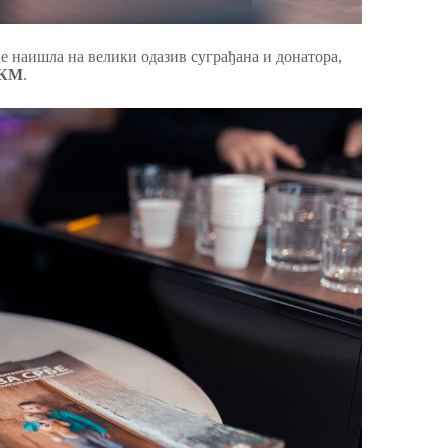
 је наишла на велики одазив суграђана и донатора,
 КМ
.