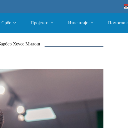
а Србе
Пројекти
Извештаји
Помогли 
 Барбер Хоусе Милош