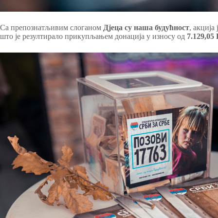
Са препознатљивим слоганом
Дјеца су наша будућност
, акција
што је резултирало прикупљањем донација у износу од
7.129,05