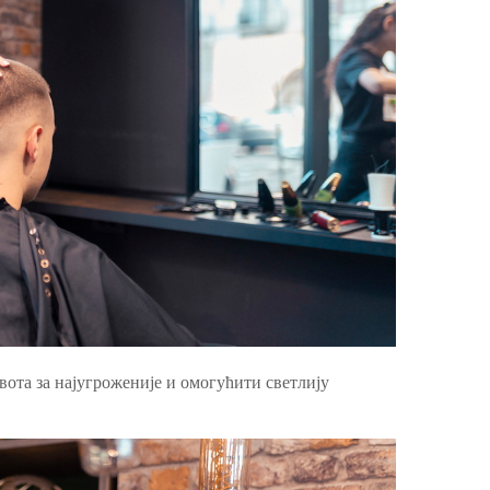
ота за најугроженије и омогућити светлију