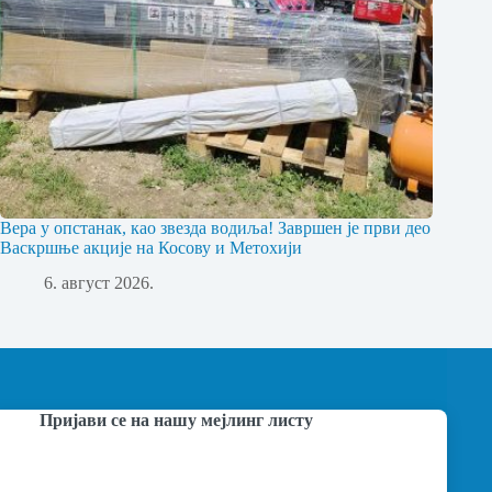
Вера у опстанак, као звезда водиља! Завршен је први део
Васкршње акције на Косову и Метохији
6. август 2026.
Пријави се на нашу мејлинг листу