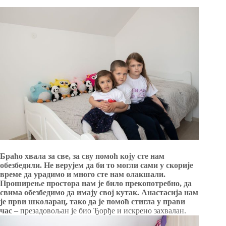
Браћо хвала за све, за сву помоћ коју сте нам
обезбедили. Не верујем да би то могли сами у скорије
време да урадимо и много сте нам олакшали.
Проширење простора нам је било прекопотребно, да
свима обезбедимо да имају свој кутак. Анастасија нам
је први школарац, тако да је помоћ стигла у прави
час
– презадовољан је био Ђорђе и искрено захвалан.