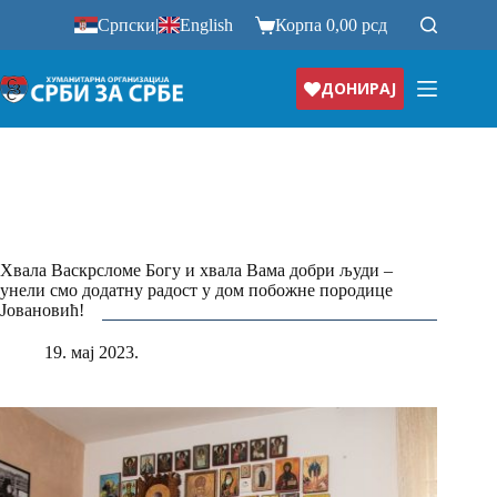
Прескочи
Српски
|
English
Корпа
0,00
рсд
на
ДОНИРАЈ
Хвала Васкрсломе Богу и хвала Вама добри људи –
унели смо додатну радост у дом побожне породице
Јовановић!
19. мај 2023.