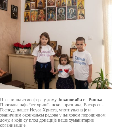
Празнична атмосфера у дому
Јовановића
из
Рипња
.
Прослава највећег хришћанског празника, Васкрсења
Господа нашег Исуса Христа, употпуњена је и
званичним окончањем радова у њиховом породичном
дому, а који су плод донације наше хуманитарне
организације.