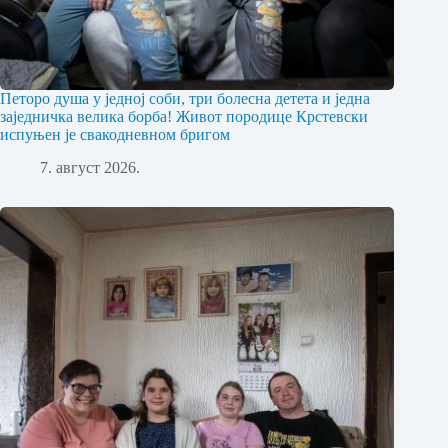
Петоро душа у једној соби, три болесна детета и једна
заједничка велика борба! Живот породице Крстевски
испуњен је свакодневном бригом
7. август 2026.