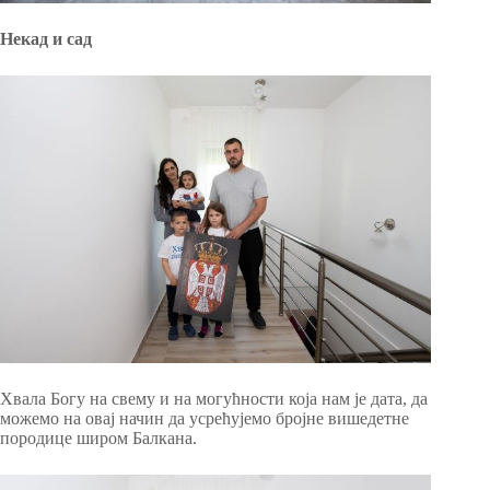
Некад и сад
Хвала Богу на свему и на могућности која нам је дата, да
можемо на овај начин да усрећујемо бројне вишедетне
породице широм Балкана.