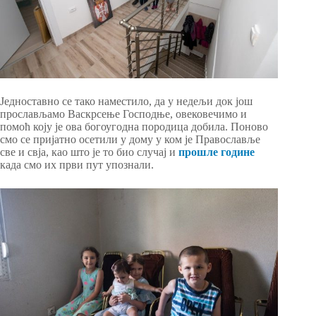
Једноставно се тако наместило, да у недељи док још
прослављамо Васкрсење Господње, овековечимо и
помоћ коју је ова богоугодна породица добила. Поново
смо се пријатно осетили у дому у ком је Православље
све и свја, као што је то био случај и
прошле године
када смо их први пут упознали
.