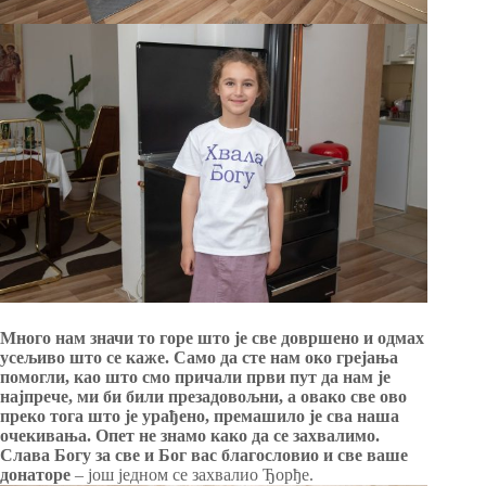
Много нам значи то горе што је све довршено и одмах
усељиво што се каже. Само да сте нам око грејања
помогли, као што смо причали први пут да нам је
најпрече, ми би били презадовољни, а овако све ово
преко тога што је урађено, премашило је сва наша
очекивања. Опет не знамо како да се захвалимо.
Слава Богу за све и Бог вас благословио и све ваше
донаторе
– још једном се захвалио Ђорђе.