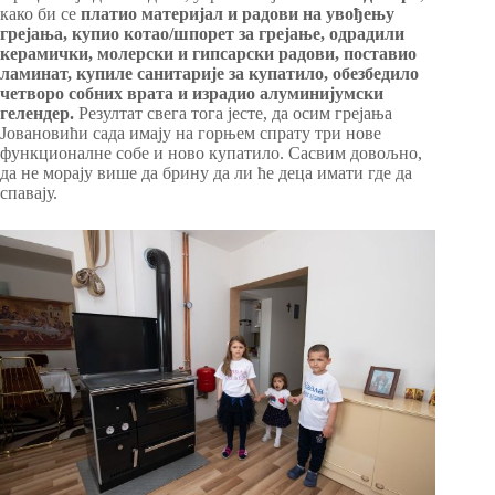
како би се
платио материјал и радови на увођењу
грејања, купио котао/шпорет за грејање, одрадили
керамички, молерски и гипсарски радови, поставио
ламинат, купиле санитарије за купатило, обезбедило
четворо собних врата и израдио алуминијумски
гелендер.
Резултат свега тога јесте, да осим грејања
Јовановићи сада имају на горњем спрату три нове
функционалне собе и ново купатило. Сасвим довољно,
да не морају више да брину да ли ће деца имати где да
спавају.