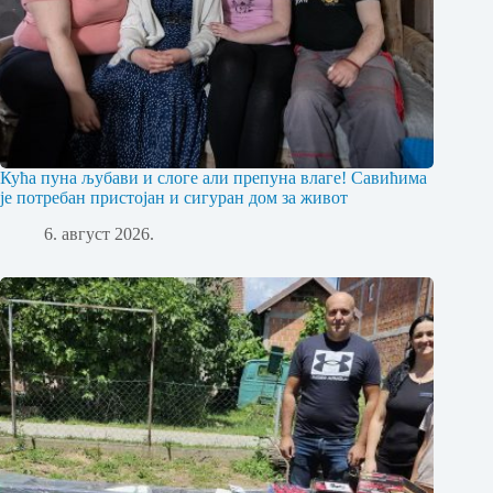
Кућа пуна љубави и слоге али препуна влаге! Савићима
је потребан пристојан и сигуран дом за живот
6. август 2026.