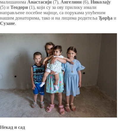
малишанима
Анастасији
(7),
Ангелини
(6),
Николају
(5) и
Теодори
(1), који су за ову прилику имали
направљене посебне мајице, са порукама упућеним
нашим донаторима, тако и на лицима родитеља
Ђорђа
и
Сузане
.
Некад и сад