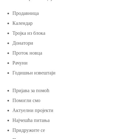
Продавница
Календар
Тројка из блока
Донатори
Проток новца
Рачуни
Годишњи извештаји
Пријава за помоћ
Помогли смо
Актуелни пројекти
Најчешћа питања
Придружите се