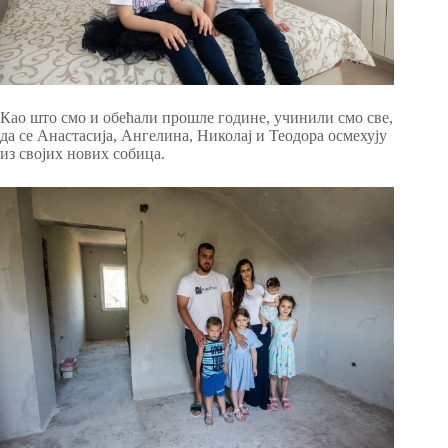
Као што смо и обећали прошле године, учинили смо све,
да се Анастасија, Ангелина, Николај и Теодора осмехују
из својих нових собица.