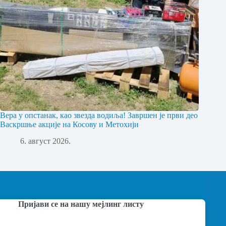
Вера у опстанак, као звезда водиља! Завршен је први део
Васкршње акције на Косову и Метохији
6. август 2026.
Пријави се на нашу мејлинг листу