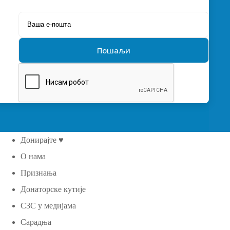
Донирајте ♥
О нама
Признања
Донаторске кутије
СЗС у медијама
Сарадња