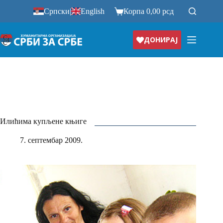
Прескочи
Српски
|
English
Корпа
0,00
рсд
на
ДОНИРАЈ
Илићима купљене књиге
7. септембар 2009.