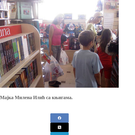
Мајка Милена Илић са књигама.