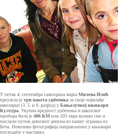
У петак 4. септембра самохрана мајка
Милена Илић
преузела је
три пакета уџбеника
за своје најмлађе
школарце (3. 5. и 9. разред) у
Бањалучкој књижари
Култура
. Укупна вредност уџбеника и школског
прибора била је
406 КМ
или 205 евра колико смо и
послали путем девизног рачуна из нашег огранка из
Беча. Неколико фотографија направљених у књижари
погледајте у наставку.