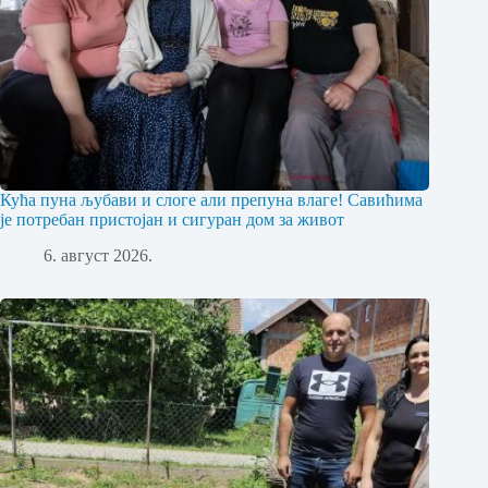
Кућа пуна љубави и слоге али препуна влаге! Савићима
је потребан пристојан и сигуран дом за живот
6. август 2026.