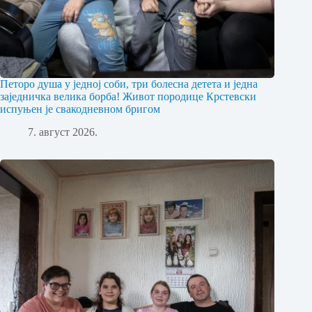
Петоро душа у једној соби, три болесна детета и једна
заједничка велика борба! Живот породице Крстевски
испуњен је свакодневном бригом
7. август 2026.