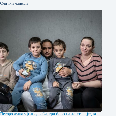
Слични чланци
Петоро душа у једној соби, три болесна детета и једна