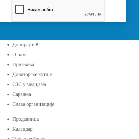
Донирајте ♥
О нама
Признања
Донаторске кутије
СЗС у медијама
Сарадња
Слава организације
Продавница
Календар
Тројка из блока