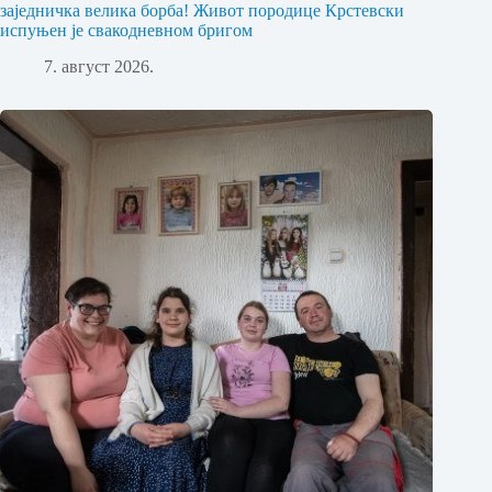
заједничка велика борба! Живот породице Крстевски
испуњен је свакодневном бригом
7. август 2026.