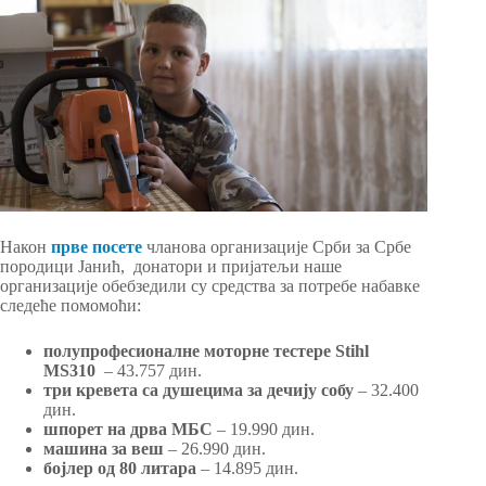
Након
прве посете
чланова организације Срби за Србе
породици Јанић, донатори и пријатељи наше
организације обебзедили су средства за потребе набавке
следеће помомоћи:
полупрофесионалне моторне тестере Stihl
MS310
– 43.757 дин.
три кревета са душецима за дечију собу
– 32.400
дин.
шпорет на дрва МБС
– 19.990 дин.
машина за веш
– 26.990 дин.
бојлер од 80 литара
– 14.895 дин.