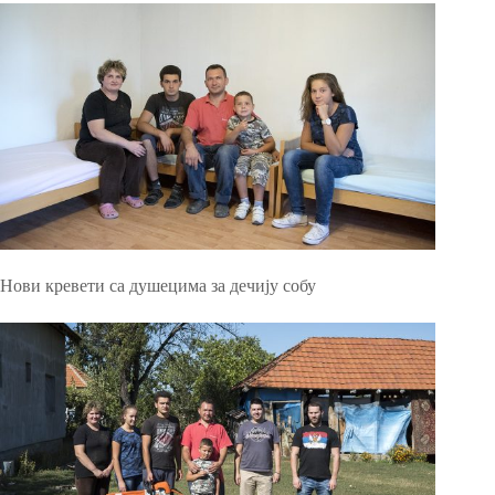
Нови кревети са душецима за дечију собу