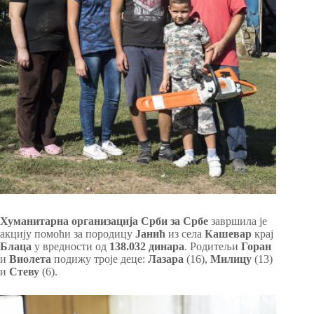
Хуманитарна организација Срби за Србе
завршила је
акцију помоћи за породицу
Јанић
из села
Кашевар
крај
Блаца
у вредности од
138.032 динара
. Родитељи
Горан
и
Виолета
подижу троје деце:
Лазара
(16),
Милицу
(13)
и
Стеву
(6).