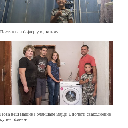
Постављен бојлер у купатилу
Нова веш машина олакшаће мајци Виолети свакодневне
кућне обавезе