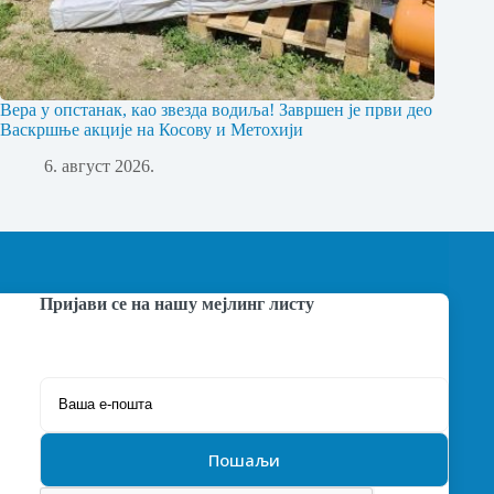
Вера у опстанак, као звезда водиља! Завршен је први део
Васкршње акције на Косову и Метохији
6. август 2026.
Пријави се на нашу мејлинг листу