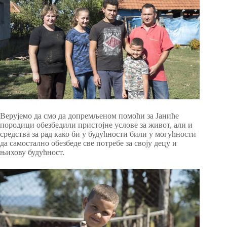
Верујемо да смо да допремљеном помоћи за Јаниће
породици обезбедили пристојне услове за живот, али и
средства за рад како би у будућности били у могућности
да самостално обезбеде све потребе за своју децу и
њихову будућност.