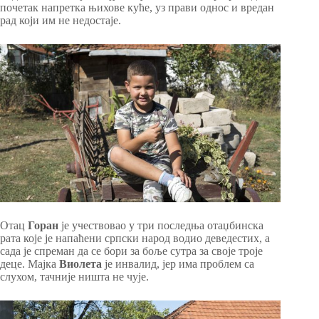
почетак напретка њихове куће, уз прави однос и вредан
рад који им не недостаје.
Отац
Горан
је учествовао у три последња отаџбинска
рата које је напаћени српски народ водио деведестих, а
сада је спреман да се бори за боље сутра за своје троје
деце. Мајка
Виолета
је инвалид, јер има проблем са
слухом, тачније ништа не чује.