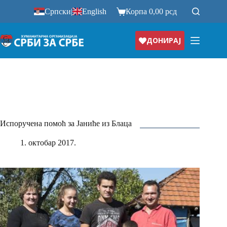
Прескочи
Српски
|
English
Корпа
0,00
рсд
на
ДОНИРАЈ
Испоручена помоћ за Јаниће из Блаца
1. октобар 2017.