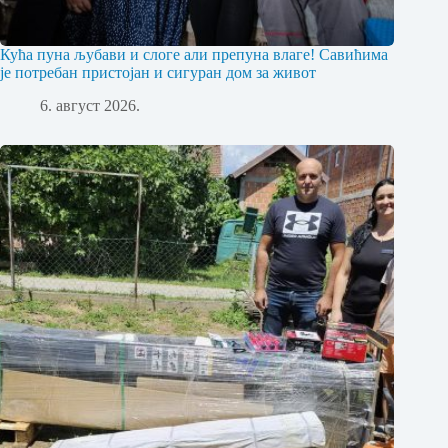
Кућа пуна љубави и слоге али препуна влаге! Савићима
је потребан пристојан и сигуран дом за живот
6. август 2026.