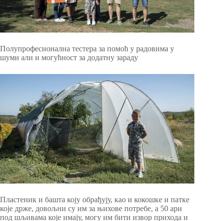
Полупрофесионална тестера за помоћ у радовима у
шуми али и могућност за додатну зараду
Пластеник и башта коју обрађују, као и кокошке и патке
које држе, довољни су им за њихове потребе, а 50 ари
под шљивама које имају, могу им бити извор прихода и