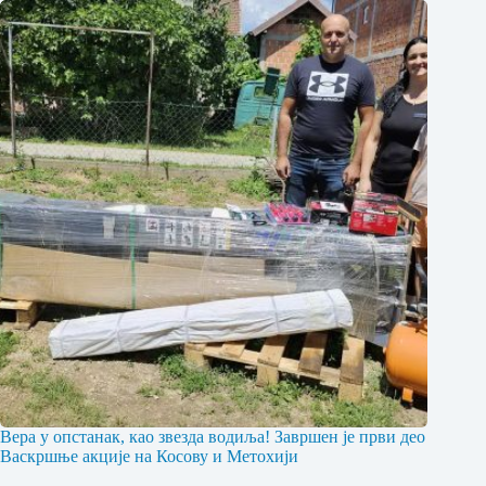
Вера у опстанак, као звезда водиља! Завршен је први део
Васкршње акције на Косову и Метохији