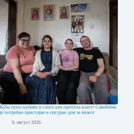
Кућа пуна љубави и слоге али препуна влаге! Савићима
је потребан пристојан и сигуран дом за живот
6. август 2026.