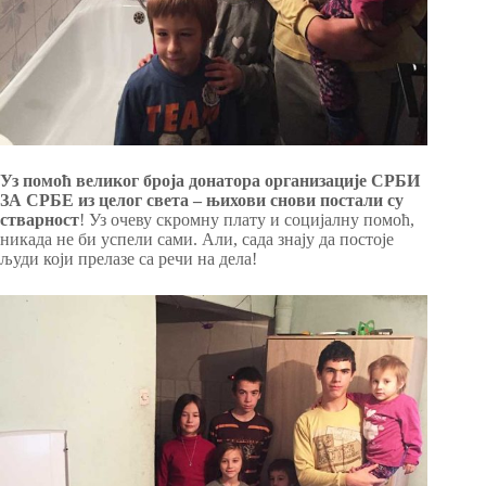
Уз помоћ великог броја донатора организације СРБИ
ЗА СРБЕ из целог света – њихови снови постали су
стварност
! Уз очеву скромну плату и социјалну помоћ,
никада не би успели сами. Али, сада знају да постоје
људи који прелазе са речи на дела!