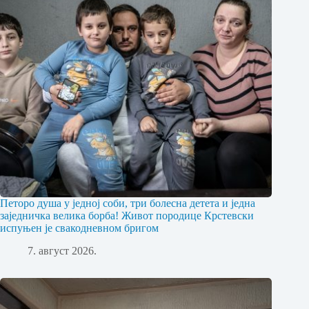
Петоро душа у једној соби, три болесна детета и једна
заједничка велика борба! Живот породице Крстевски
испуњен је свакодневном бригом
7. август 2026.