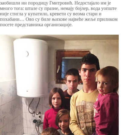
заобишли ни породицу Гмитровић. Недостајало им је
много тога: штале су празне, немају бојлер, вода уопште
није стигла у купатило, кревети су веома стари и
похабани… Ово су биле њихове највеће жеље приликом
посете представника организације.