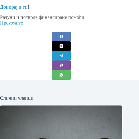
Донирај и ти
!
Рачуни и потврде финансиране помоћи
Преузмите
Слични чланци