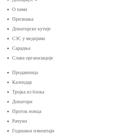
О нама
Признања
Донаторске кутије
СЗС у медијама
Сарадња
Слава организације
Продавница
Календар
Тројка из блока
Донатори
Проток новца
Рачуни
Годишњи извештаји