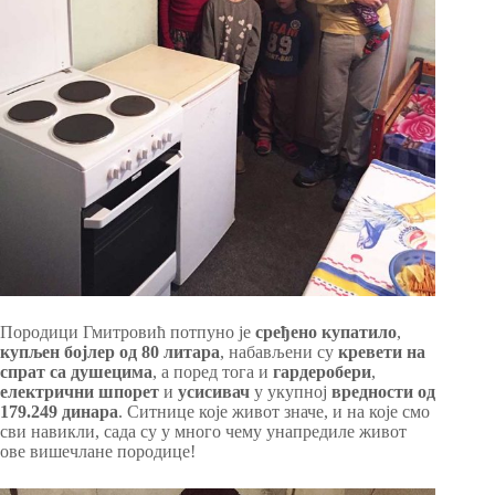
Породици Гмитровић потпуно је
сређено купатило
,
купљен бојлер од 80 литара
, набављени су
кревети
на
спрат са душецима
, а поред тога и
гардеробери
,
електрични
шпорет
и
усисивач
у укупној
вредности од
179.249 динара
. Ситнице које живот значе, и на које смо
сви навикли, сада су у много чему унапредиле живот
ове вишечлане породице!