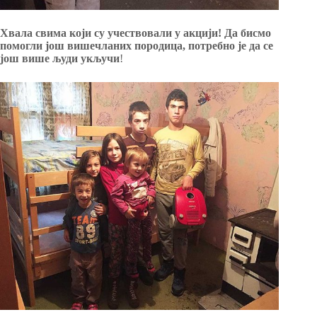
Хвала свима који су учествовали у акцији! Да бисмо
помогли још вишечланих породица, потребно је да се
још више људи укључи
!