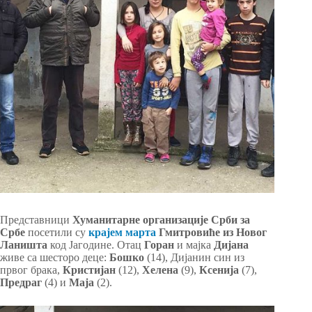
Представници
Хуманитарне организације Срби за
Србе
посетили су
крајем марта
Гмитровиће из Новог
Ланишта
код Јагодине. Отац
Горан
и мајка
Дијана
живе са шесторо деце:
Бошко
(14), Дијанин син из
првог брака,
Кристијан
(12),
Хелена
(9),
Ксенија
(7),
Предраг
(4) и
Маја
(2).