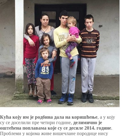
Кућа коју им је родбина дала на коришћење
, а у коју
су се доселили пре четири године,
делимично је
оштећена поплавама које су се десиле 2014. године
.
Проблеми у којима живе вишечлане породице нису