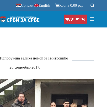
Прескочи
Српски
|
English
Корпа
0,00
рсд
на
ДОНИРАЈ
Испоручена велика помоћ за Гмитровиће
28. децембар 2017.