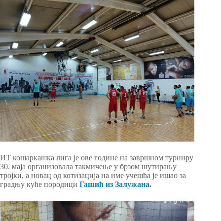
ИТ кошаркашка лига је ове године на завршном турниру
30. маја организовала такмичење у брзом шутирању
тројки, а новац од котизација на име учешћа је ишао за
градњу куће породици
Гашић из Залужана
.