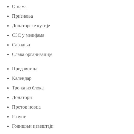
О нама
Признања
Донаторске кутије
СЗС у медијама
Сарадња
Слава организације
Продавница
Календар
Тројка из блока
Донатори
Проток новца
Рачуни
Годишњи извештаји