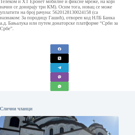
Телеком и ХТ Еронет мобилне и фиксне мреже, на који
начин се донирају три КМ). Осим тога, новац се може
уплатити на број рачуна: 5620128130024158 (са
назнаком: За породицу Гашић), отворен код НЛБ Банка
а.д. Бањалука или путем донаторске платформе “Срби за
Србе”.
Слични чланци