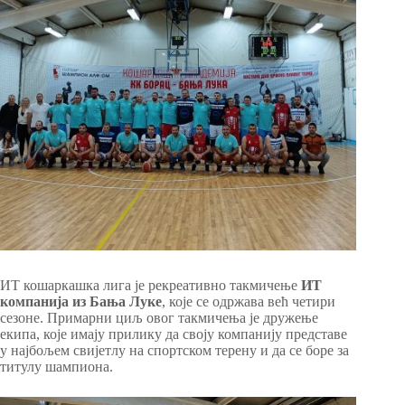
ИТ кошаркашка лига је рекреативно такмичење
ИТ
компанија из Бања Луке
, које се одржава већ четири
сезоне. Примарни циљ овог такмичења је дружење
екипа, које имају прилику да своју компанију представе
у најбољем свијетлу на спортском терену и да се боре за
титулу шампиона.