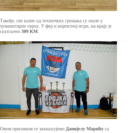
Такође, све казне од техничких грешака су ишле у
хуманитарне сврхе. У фер и коректној игри, на крају је
скупљено
309 КМ
.
Овом приликом се захваљујемо
Данијелу Марићу
са