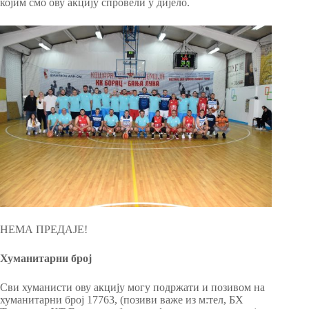
којим смо ову акцију спровели у дијело.
НЕМА ПРЕДАЈЕ!
Хуманитарни број
Сви хуманисти ову акцију могу подржати и позивом на
хуманитарни број 17763, (позиви важе из м:тел, БХ