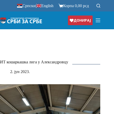
Прескочи
Српски
|
English
Корпа
0,00
рсд
на
ДОНИРАЈ
ИТ кошаркашка лига у Александровцу
2. јун 2023.