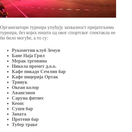
Организатори турнира упућују захвалност пријатељима
турнира, без којих ништа од овог спортског спектакла не
би било могуће, а то су:
Рукометни клуб Земун
Бане Наја Грил
Мерак трговина
Никола промет д.о.о.
Кафе пикадо Семлин бар
Кафе пицерија Ортак
Тривук
Океан колор
Аванглион
Саруна фитнес
Кеопс
Суши бар
Запата
Протеин бар
Тубер траке