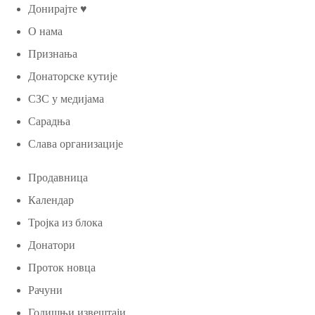
Донирајте ♥
О нама
Признања
Донаторске кутије
СЗС у медијама
Сарадња
Слава организације
Продавница
Календар
Тројка из блока
Донатори
Проток новца
Рачуни
Годишњи извештаји