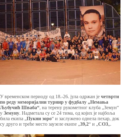
У временском периоду од 18.-26. јула одржан је
четврти
по реду меморијални турнир у фудбалу „Немања
Љубучић Шваба“
, на терену рукометног клуба „Земун“
у
Земуну
. Надметала су се 24 тима, од којих је најбоља
била екипа „
Пукни зоро
“ и заслужено однела пехар, док
су друго и треће место заузеле екипе „
39,2
“ и „
СОЗ
„.