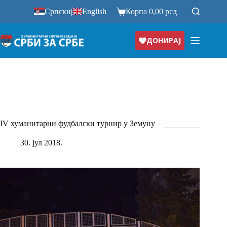
Прескочи
Српски
|
English
Корпа
0,00
рсд
на
ДОНИРАЈ
IV хуманитарни фудбалски турнир у Земуну
30. јул 2018.