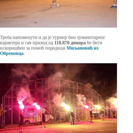
Треба напоменути и да је турнир био хуманитарног
карактера и сав приход од
118.870 динара
ће бити
искоришћен за помоћ породици
Миљановић из
Обреновца
.