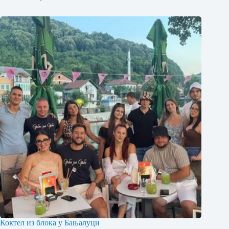
Коктел из блока у Бањалуци