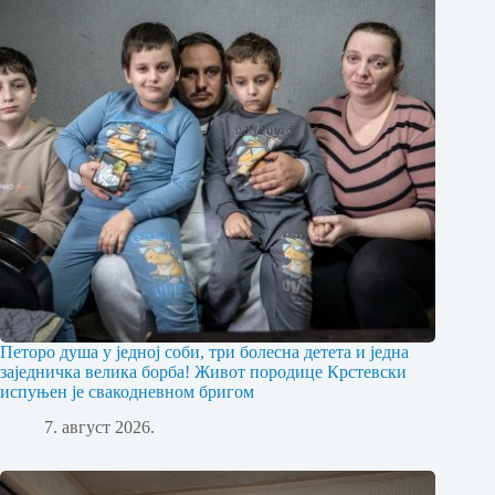
Петоро душа у једној соби, три болесна детета и једна
заједничка велика борба! Живот породице Крстевски
испуњен је свакодневном бригом
7. август 2026.