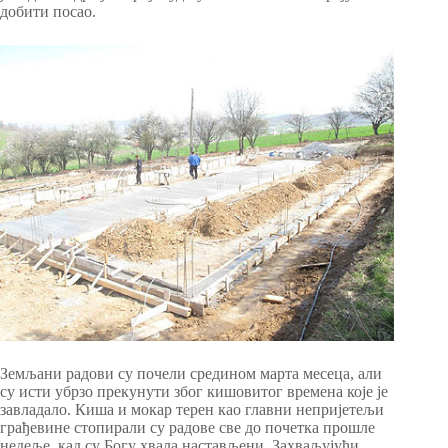
добити посао.
Земљани радови су почели средином марта месеца, али
су исти убрзо прекунути због кишовитог времена које је
завладало. Киша и мокар терен као главни непријетељи
грађевине стопирали су радове све до почетка прошле
недеље, кад су Богу хвала настављени. Захваљујући