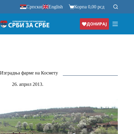
Прескочи
Српски
|
English
Корпа
0,00
рсд
на
ДОНИРАЈ
Изградња фарме на Космету
26. април 2013.