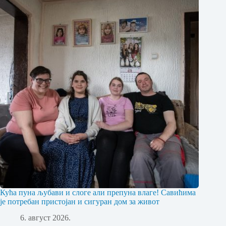
Кућа пуна љубави и слоге али препуна влаге! Савићима
је потребан пристојан и сигуран дом за живот
6. август 2026.