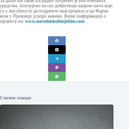
За даљи наставак изградње потребно је још новчаних
средства. Апелујемо на све добротворе широм света који
су у могућности да подржите овај пројекат и да Фарма
коза у Прековцу ускоро заживи. Више информација o
пројекту на:
www.narodnekuhinjekim.com
Слични чланци