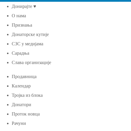
Донирајте ♥
О нама
Признања
Донаторске кутије
СЗС у медијама
Сарадња
Слава организације
Продавница
Календар
Тројка из блока
Донатори
Проток новца
Рачуни