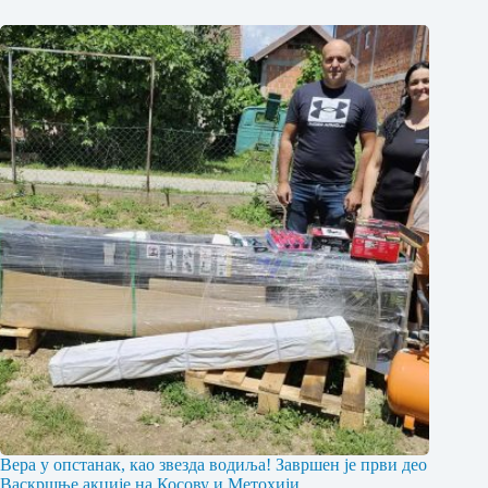
Вера у опстанак, као звезда водиља! Завршен је први део
Васкршње акције на Косову и Метохији