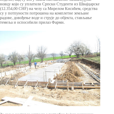
новцу који су уплатили Српски Студенти из Швајцарске
(12.354,00 CHF) на челу са Мирелом Кисићем, средства
су у потпуности потрошена на комплетне земљане
радове, довођење воде и струје до објекта, стављање
темеља и оспособили прилаз Фарми.