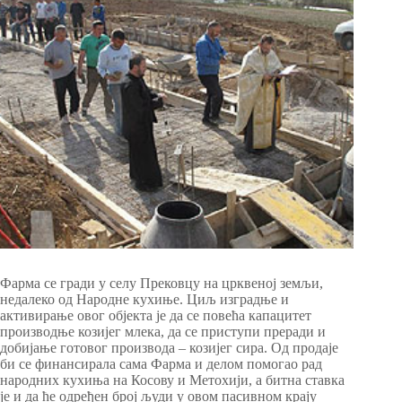
Фарма се гради у селу Прековцу на црквеној земљи,
недалеко од Народне кухиње. Циљ изградње и
активирање овог објекта је да се повећа капацитет
производње козијег млека, да се приступи преради и
добијање готовог производа – козијег сира. Од продаје
би се финансирала сама Фарма и делом помогао рад
народних кухиња на Косову и Метохији, а битна ставка
је и да ће одређен број људи у овом пасивном крају