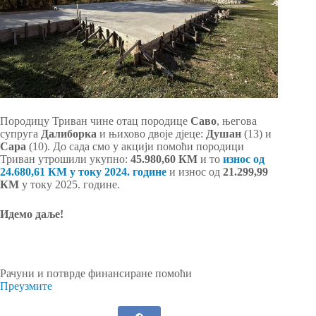
Породицу Триван чине отац породице
Саво
, његова
супруга
Далиборка
и њихово двоје дјеце:
Душан
(13) и
Сара
(10). До сада смо у акцији помоћи породици
Триван утрошили укупно:
45.980,60 КМ
и то
износ од
24.680,61 КМ у току 2024. године
и износ од
21.299,99
КМ
у току 2025. године.
Идемо даље!
Рачуни и потврде финансиране помоћи
Преузмите