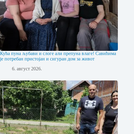
Кућа пуна љубави и слоге али препуна влаге! Савићима
је потребан пристојан и сигуран дом за живот
6. август 2026.