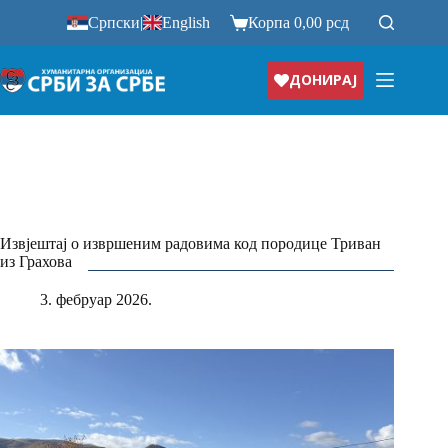
Прескочи
Српски
|
English
Корпа
0,00
рсд
на
ДОНИРАЈ
Извјештај о извршеним радовима код породице Триван
из Грахова
3. фебруар 2026.