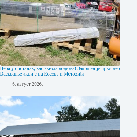
Вера у опстанак, као звезда водиља! Завршен је први део
Васкршње акције на Косову и Метохији
6. август 2026.