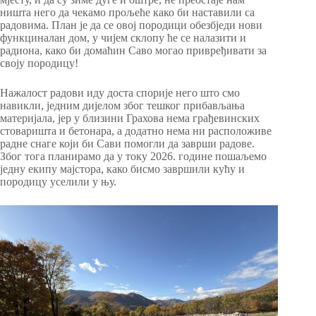
ништа него да чекамо прољеће како би наставили са
радовима. План је да се овој породици обезбједи нови
функциналан дом, у чијем склопу ће се налазити и
радиона, како би домаћин Саво могао привређивати за
своју породицу!
Нажалост радови иду доста спорије него што смо
навикли, једним дијелом због тешког прибављања
материјала, јер у близини Грахова нема грађевинских
стоваришта и бетонара, а додатно нема ни расположиве
радне снаге који би Сави помогли да заврши радове.
Због тога планирамо да у току 2026. године пошаљемо
једну екипу мајстора, како бисмо завршили кућу и
породицу уселили у њу.