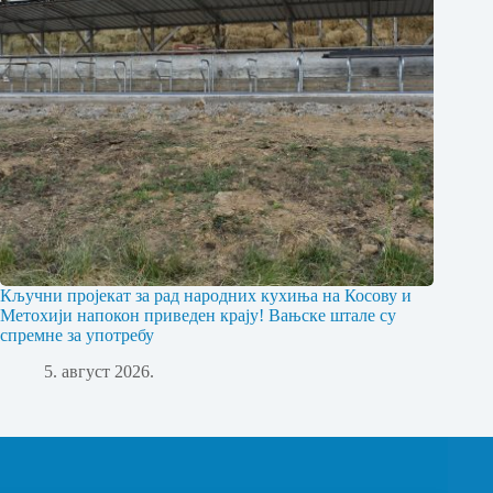
Кључни пројекат за рад народних кухиња на Косову и
Метохији напокон приведен крају! Вањске штале су
спремне за употребу
5. август 2026.