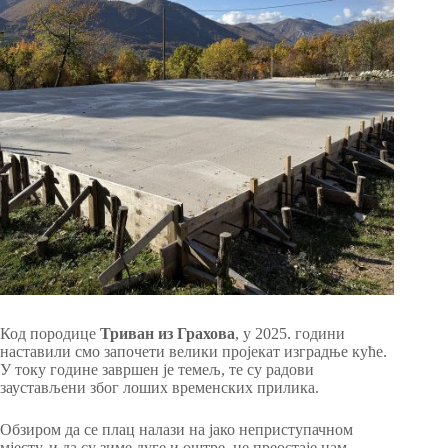
Код породице
Триван из Грахова
, у 2025. години
наставили смо започети велики пројекат изградње куће.
У току године завршен је темељ, те су радови
заустављени због лоших временских прилика.
Обзиром да се плац налази на јако неприступачном
мјесту, и да су зиме дуге и оштре, не преостаје нам