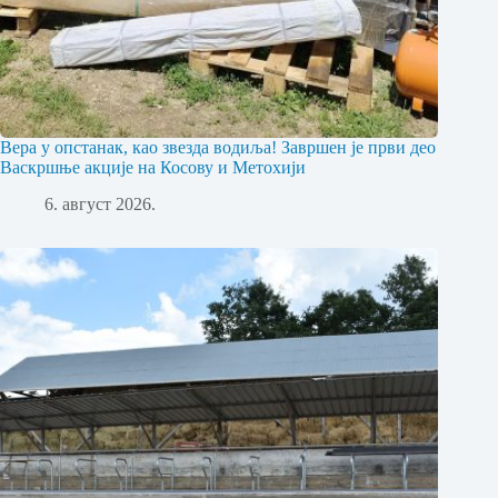
Вера у опстанак, као звезда водиља! Завршен је први део
Васкршње акције на Косову и Метохији
6. август 2026.