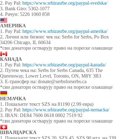
2. Pay Pal:
https://www.srbizasrbe.org/paypal-svedska/
3. Bank Giro: 5302-1077
4. Рачун: 5226 1060 858
АМЕРИКА
1. Pay Pal:
https://www.srbizasrbe.org/paypal-amerika/
2. Лични или бизнис чек на: Serbs for Serbs, Po Box
34206 Chicago, IL 60634
*сви донатори остварују право на пореске олакшице
КАНАДА
1. Pay Pal:
https://www.srbizasrbe.org/paypal-kanada/
2. Путем чека на: Serbs for Serbs Canada, 635 The
Queensway, Lower Level, Toronto, ON, M8Y 3B3
3. Е-трансфер на: donate@serbsforserbs.ca
*сви донатори остварују право на пореске олакшице
НЕМАЧКА
1. Пошаљите текст SZS на 81190 (2.99 евра)
2. Pay Pal:
https://www.srbizasrbe.org/paypal-nemacka/
3. IBAN: DE84 7606 0618 0002 7519 92
*сви донатори остварују право на пореске олакшице
ШВАЈЦАРСКА
1. Пошаљите текст SZS 20, SZS 45, SZS 90 итд. на 339