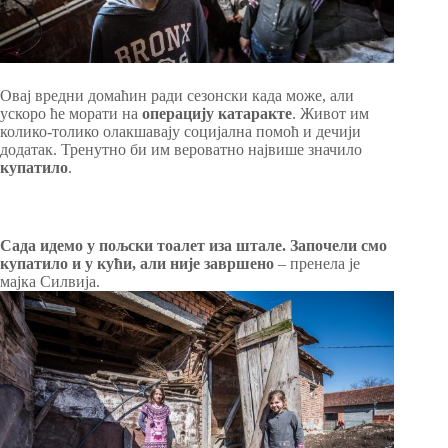
Овај вредни домаћин ради сезонски када може, али
ускоро ће морати на
операцију катаракте
. Живот им
колико-толико олакшавају социјална помоћ и дечији
додатак. Тренутно би им вероватно највише значило
купатило
.
Сада идемо у пољски тоалет иза штале. Започели смо
купатило и у кући, али није завршено
– пренела је
мајка Силвија.