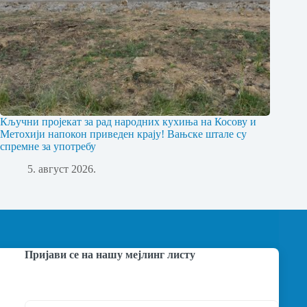
Кључни пројекат за рад народних кухиња на Косову и
Метохији напокон приведен крају! Вањске штале су
спремне за употребу
5. август 2026.
Пријави се на нашу мејлинг листу