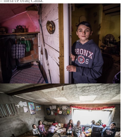
– пита се отац Саша.