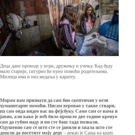
Деца дане проводе у игри, дружењу и учењу. Кад буду
мало старији, сигурно ће пуно помоћи родитељима.
Милица има и низ медаља у каратеу.
Морам вам признати да сам био скептичан у вези
хуманитарне помоћи. Нисам веровао у такве ствари,
па сам онда видео вас на фејсбуку. Само сам се вама и
јавио, али како је већ било прошло две године кренуо
сам да губим наду и ви сте баш тада позвали.
Одушевио сам се што сте се јавили и хвала што сте
дошли да посетите моју децу
– рекао је Саша на крају