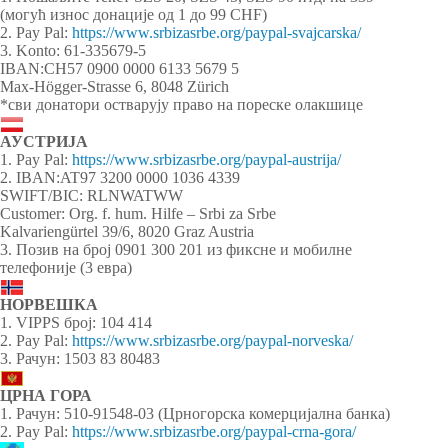
(могућ износ донације од 1 до 99 CHF)
2. Pay Pal:
https://www.srbizasrbe.org/paypal-svajcarska/
3. Konto: 61-335679-5
IBAN:CH57 0900 0000 6133 5679 5
Max-Högger-Strasse 6, 8048 Zürich
*сви донатори остварују право на пореске олакшице
АУСТРИЈА
1. Pay Pal:
https://www.srbizasrbe.org/paypal-austrija/
2. IBAN:AT97 3200 0000 1036 4339
SWIFT/BIC: RLNWATWW
Customer: Org. f. hum. Hilfe – Srbi za Srbe
Kalvariengürtel 39/6, 8020 Graz Austria
3. Позив на број 0901 300 201 из фиксне и мобилне
телефоније (3 евра)
НОРВЕШКА
1. VIPPS број: 104 414
2. Pay Pal:
https://www.srbizasrbe.org/paypal-norveska/
3. Рачун: 1503 83 80483
ЦРНА ГОРА
1. Рачун: 510-91548-03 (Црногорска комерцијална банка)
2. Pay Pal:
https://www.srbizasrbe.org/paypal-crna-gora/