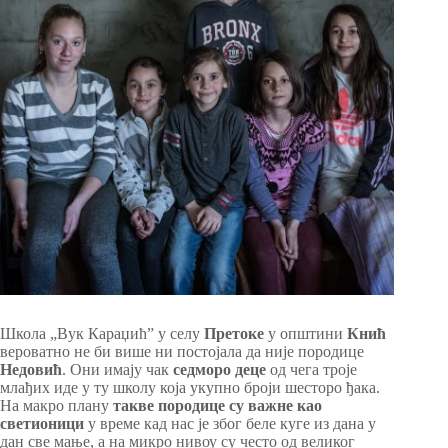
Школа „Вук Караџићˮ у селу
Претоке
у општини
Кнић
вероватно не би више ни постојала да није породице
Недовић
. Они имају чак
седморо деце
од чега троје
млађих иде у ту школу која укупно броји шесторо ђака.
На макро плану
такве породице су важне као
светионици
у време кад нас је због беле куге из дана у
дан све мање, а на микро нивоу су често од великог