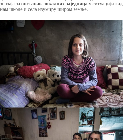
значаја за
опстанак локалних заједница
у ситуацији кад
нам школе и села изумиру широм земље.