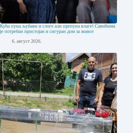
Кућа пуна љубави и слоге али препуна влаге! Савићима
је потребан пристојан и сигуран дом за живот
6. август 2026.