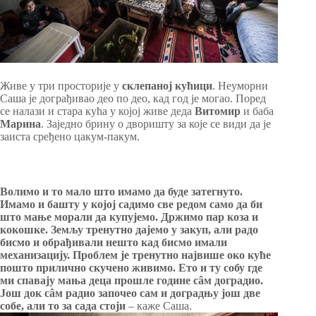
Живе у три просторије у
склепаној кућици
. Неуморни
Саша је дограђивао део по део, кад год је могао. Поред
се налази и стара кућа у којој живе деда
Витомир
и баба
Марина
. Заједно брину о дворишту за које се види да је
заиста сређено цакум-пакум.
Волимо и то мало што имамо да буде затегнуто.
Имамо и башту у којој садимо све редом само да би
што мање морали да купујемо. Држимо пар коза и
кокошке. Земљу тренутно дајемо у закуп, али радо
бисмо и обрађивали нешто кад бисмо имали
механизацију. Проблем је тренутно највише око куће
пошто прилично скучено живимо. Ето и ту собу где
ми спавају мања деца прошле године сâм доградио.
Још док сâм радио започео сам и доградњу још две
собе, али то за сада стоји
– каже Саша.