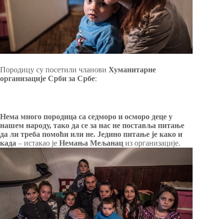
Породицу су посетили чланови
Хуманитарне
организације Срби за Србе
:
Нема много породица са седморо и осморо деце у
нашем народу, тако да се за нас не поставља питање
да ли треба помоћи или не. Једино питање је како и
када
– истакао је
Немања Мељанац
из организације.