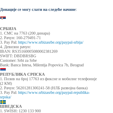
Донације се могу слати на следеће начине
:
СРБИЈА
1. СМС на 7763 (200 динара)
2. Рачун: 160-279491-71
3. Pay Pal:
https://www.srbizasrbe.org/paypal-srbija/
4. Девизни рачун:
IBAN: RS35160005080002381269
SWIFT: DBDBRSBG
Customer: Srbi za Srbe
Bank: Banca Intesa, Milentija Popovica 7b, Beograd
РЕПУБЛИКА СРПСКА
1. Позив на број 17763 из фиксне и мобилне телефоније
(2 КМ)
2. Рачун: 56201281300241-58 (НЛБ развојна банка)
3. Pay Pal:
https://www.srbizasrbe.org/paypal-republika-
srpska/
ШВЕДСКА
1. SWISH: 1230 133 900