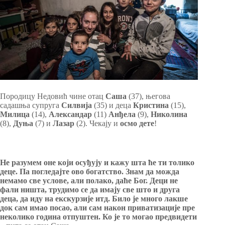
Породицу Недовић чине отац
Саша
(37), његова
садашња супруга
Силвија
(35) и деца
Кристина
(15),
Милица
(14),
Александар
(11)
Анђела
(9),
Николина
(8),
Дуња
(7) и
Лазар
(2). Чекају и
осмо дете
!
Не разумем оне који осуђују и кажу шта ће ти толико
деце. Па погледајте ово богатство. Знам да можда
немамо све услове, али полако, даће Бог. Деци не
фали ништа, трудимо се да имају све што и друга
деца, да иду на екскурзије итд. Било је много лакше
док сам имао посао, али сам након приватизације пре
неколико година отпуштен. Ко је то могао предвидети