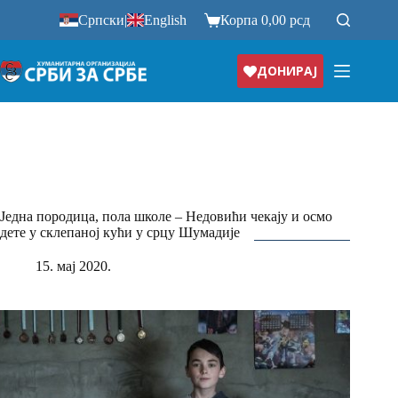
Прескочи
Српски
|
English
Корпа
0,00
рсд
на
ДОНИРАЈ
Једна породица, пола школе – Недовићи чекају и осмо
дете у склепаној кући у срцу Шумадије
15. мај 2020.