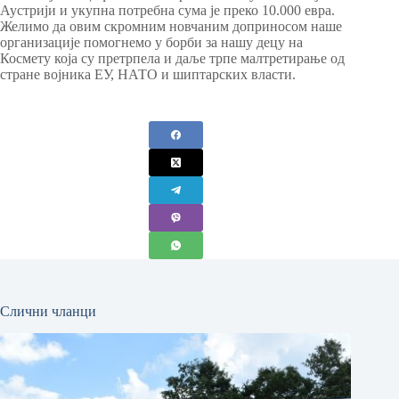
Аустрији и укупна потребна сума је преко 10.000 евра.
Желимо да овим скромним новчаним доприносом наше
организације помогнемо у борби за нашу децу на
Космету која су претрпела и даље трпе малтретирање од
стране војника ЕУ, НАТО и шиптарских власти.
Слични чланци