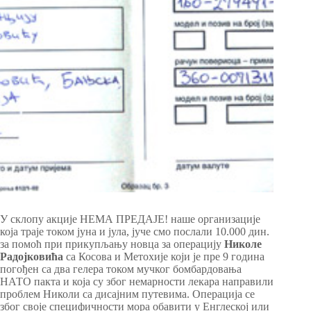
У склопу акције НЕМА ПРЕДАЈЕ! наше организације
која траје током јуна и јула, јуче смо послали 10.000 дин.
за помоћ при прикупљању новца за операцију
Николе
Радојковића
са Косова и Метохије који је пре 9 година
погођен са два гелера током мучког бомбардовања
НАТО пакта и која су због немарности лекара направили
проблем Николи са дисајним путевима. Операција се
због своје специфичности мора обавити у Енглеској или