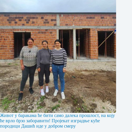
Живот у баракама ће бити само далека прошлост, на коју
ће врло брзо заборавити! Пројекат изградње куће
породици Дашић иде у добром смеру