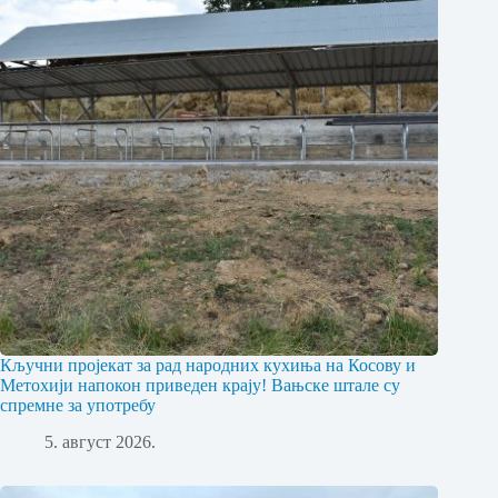
Кључни пројекат за рад народних кухиња на Косову и
Метохији напокон приведен крају! Вањске штале су
спремне за употребу
5. август 2026.