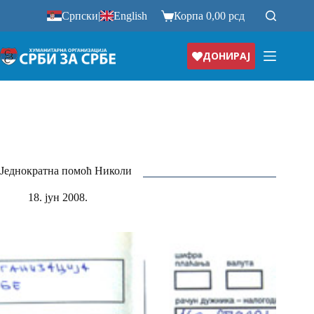
Прескочи
Српски
|
English
Корпа
0,00
рсд
на
ДОНИРАЈ
Једнократна помоћ Николи
18. јун 2008.