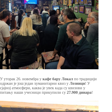
У уторак 26. новембра у
кафе бару Локал
по традицији
одржан је још један хуманитарни квиз у
Лозници
! У
сјајној атмосфери, каква је увек када су квизови у
питању наши учесници прикупили су
27.900 динара
!