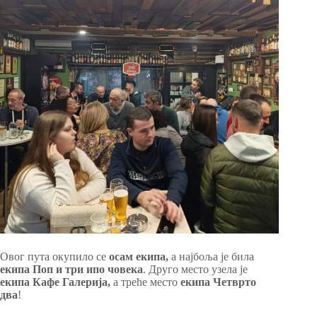
Овог пута окупило се
осам екипа,
а најбоља је била
екипа Поп и три ипо човека
. Друго место узела је
екипа Кафе Галерија,
а треће место
екипа Четврто
два
!