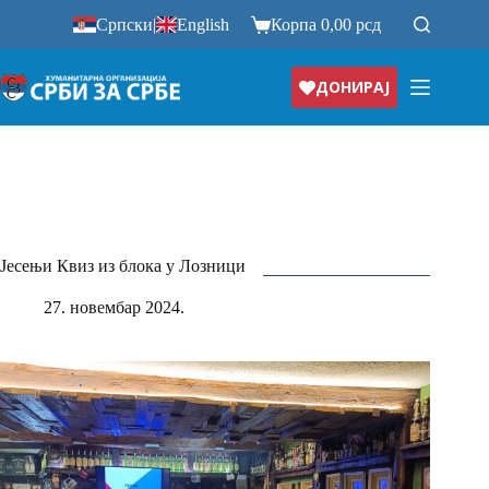
Прескочи
Српски
|
English
Корпа
0,00
рсд
на
ДОНИРАЈ
Јесењи Квиз из блока у Лозници
27. новембар 2024.