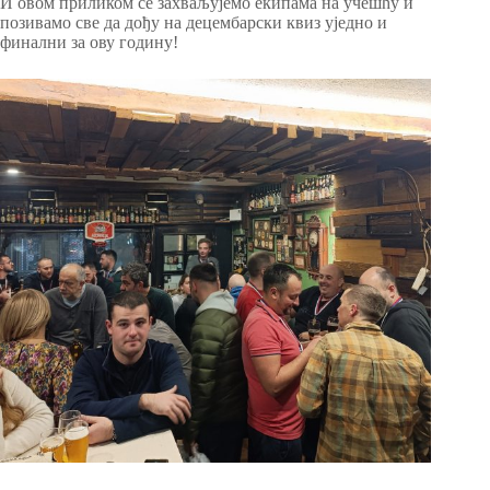
И овом приликом се захваљујемо екипама на учешћу и
позивамо све да дођу на децембарски квиз уједно и
финални за ову годину!