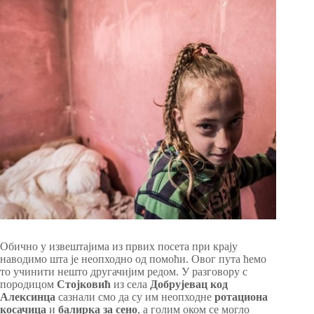
Обично у извештајима из првих посета при крају
наводимо шта је неопходно од помоћи. Овог пута ћемо
то учинити нешто другачијим редом. У разговору с
породицом
Стојковић
из села
Добрујевац код
Алексинца
сазнали смо да су им неопходне
ротациона
косачица
и
балирка за сено
, а голим оком се могло