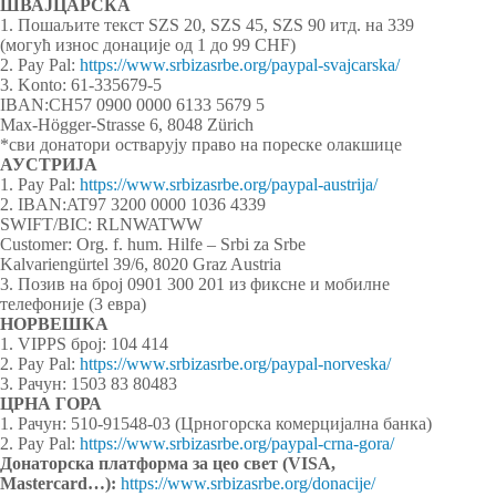
ШВАЈЦАРСКА
1. Пошаљите текст SZS 20, SZS 45, SZS 90 итд. на 339
(могућ износ донације од 1 до 99 CHF)
2. Pay Pal:
https://www.srbizasrbe.org/paypal-svajcarska/
3. Konto: 61-335679-5
IBAN:CH57 0900 0000 6133 5679 5
Max-Högger-Strasse 6, 8048 Zürich
*сви донатори остварују право на пореске олакшице
АУСТРИЈА
1. Pay Pal:
https://www.srbizasrbe.org/paypal-austrija/
2. IBAN:AT97 3200 0000 1036 4339
SWIFT/BIC: RLNWATWW
Customer: Org. f. hum. Hilfe – Srbi za Srbe
Kalvariengürtel 39/6, 8020 Graz Austria
3. Позив на број 0901 300 201 из фиксне и мобилне
телефоније (3 евра)
НОРВЕШКА
1. VIPPS број: 104 414
2. Pay Pal:
https://www.srbizasrbe.org/paypal-norveska/
3. Рачун: 1503 83 80483
ЦРНА ГОРА
1. Рачун: 510-91548-03 (Црногорска комерцијална банка)
2. Pay Pal:
https://www.srbizasrbe.org/paypal-crna-gora/
Донаторска платформа за цео свет (VISA,
Mastercard…):
https://www.srbizasrbe.org/donacije/