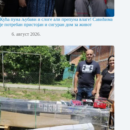
Кућа пуна љубави и слоге али препуна влаге! Савићима
је потребан пристојан и сигуран дом за живот
6. август 2026.