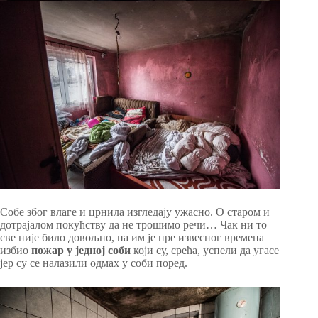
Собе због влаге и црнила изгледају ужасно. О старом и
дотрајалом покућству да не трошимо речи… Чак ни то
све није било довољно, па им је пре извесног времена
избио
пожар у једној соби
који су, срећа, успели да угасе
јер су се налазили одмах у соби поред.