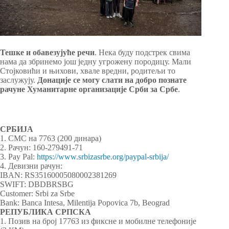
Тешке и обавезујуће речи
. Нека буду подстрек свима
нама да збринемо још једну угрожену породицу. Мали
Стојковићи и њихови, хвале вредни, родитељи то
заслужују.
Донације се могу слати на добро познате
рачуне Хуманитарне организације Срби за Србе
.
СРБИЈА
1. СМС на 7763 (200 динара)
2. Рачун: 160-279491-71
3. Pay Pal:
https://www.srbizasrbe.org/paypal-srbija/
4. Девизни рачун:
IBAN: RS35160005080002381269
SWIFT: DBDBRSBG
Customer: Srbi za Srbe
Bank: Banca Intesa, Milentija Popovica 7b, Beograd
РЕПУБЛИКА СРПСКА
1. Позив на број 17763 из фиксне и мобилне телефоније