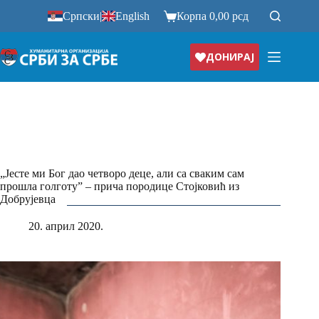
Прескочи
Српски
|
English
Корпа
0,00
рсд
на
ДОНИРАЈ
„Јесте ми Бог дао четворо деце, али са сваким сам
прошла голготуˮ – прича породице Стојковић из
Добрујевца
20. април 2020.