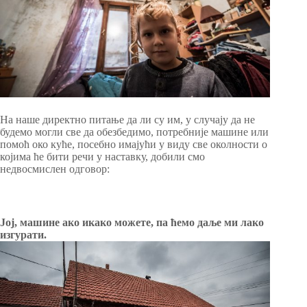
На наше директно питање да ли су им, у случају да не
будемо могли све да обезбедимо, потребније машине или
помоћ око куће, посебно имајући у виду све околности о
којима ће бити речи у наставку, добили смо
недвосмислен одговор:
Јој, машине ако икако можете, па ћемо даље ми лако
изгурати.