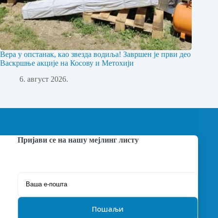
Вера у опстанак, као звезда водиља! Завршен је први део
Васкршње акције на Косову и Метохији
6. август 2026.
Пријави се на нашу мејлинг листу