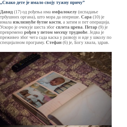
„Свако дете је имало своју тужну причуˮ
Давид
(17) од рођења има
омфалокелу
(испадање
трбушних органа), што мора да оперише.
Сара
(10) је
имала
изклизнуће бутне кости
, а затим и пет операција.
Ускоро је очекује шеста због
сплета црева
.
Петар
(9) је
превремено
рођен у петом месецу трудноће
. Једва је
преживео због чега сада каска у развоју и иде у школу по
специјалном програму.
Стефан
(6) је, Богу хвала, здрав.