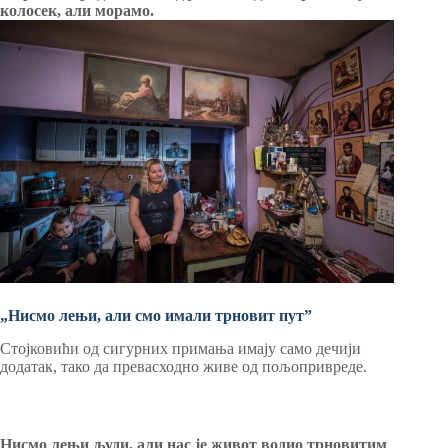
колосек, али морамо.
„Нисмо лењи, али смо имали трновит путˮ
Стојковићи од сигурних примања имају само дечији
додатак, тако да превасходно живе од пољопривреде.
Нисмо лењи људи, али нас је живот водио трновитим