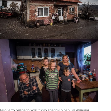
Био је то одговор који пуно говори о овој намученој