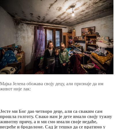
Мајка Јелена обожава своју децу, али признаје да им
живот није лак:
Јесте ми Бог дао четворо деце, али са сваким сам
прошла голготу. Свако нам је дете имало своју тужну
животну причу, а и ми смо имали своје недаће,
несреће и бродоломе. Сад је тешко да се вратимо у