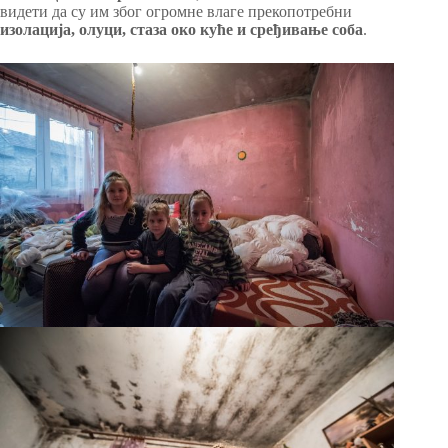
видети да су им због огромне влаге прекопотребни
изолација, олуци, стаза око куће и сређивање соба
.