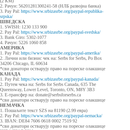
(2 КМ)
2. Рачун: 56201281300241-58 (НЛБ развојна банка)
3. Pay Pal:
https://www.srbizasrbe.org/paypal-republika-
srpska/
ШВЕДСКА
1. SWISH: 1230 133 900
2. Pay Pal:
https://www.srbizasrbe.org/paypal-svedska/
3. Bank Giro: 5302-1077
4. Рачун: 5226 1060 858
АМЕРИКА
1. Pay Pal:
https://www.srbizasrbe.org/paypal-amerika/
2. Лични или бизнис чек на: Serbs for Serbs, Po Box
34206 Chicago, IL 60634
*сви донатори остварују право на пореске олакшице
КАНАДА
1. Pay Pal:
https://www.srbizasrbe.org/paypal-kanada/
2. Путем чека на: Serbs for Serbs Canada, 635 The
Queensway, Lower Level, Toronto, ON, M8Y 3B3
3. Е-трансфер на: donate@serbsforserbs.ca
*сви донатори остварују право на пореске олакшице
НЕМАЧКА
1. Пошаљите текст SZS на 81190 (2.99 евра)
2. Pay Pal:
https://www.srbizasrbe.org/paypal-nemacka/
3. IBAN: DE84 7606 0618 0002 7519 92
*сви донатори остварују право на пореске олакшице