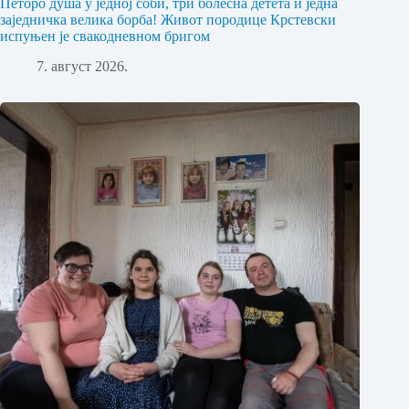
Петоро душа у једној соби, три болесна детета и једна
заједничка велика борба! Живот породице Крстевски
испуњен је свакодневном бригом
7. август 2026.