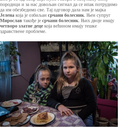
породици и за нас довољан сигнал да се ипак потрудимо
да им обезбедимо све. Тај одговор дала нам је мајка
Јелена
која је озбиљан
срчани болесник
. Њен супруг
Мирослав
такође је
срчани болесник
. Њих двоје имају
четворо златне деце
која већином имају тешке
здравствене проблеме.