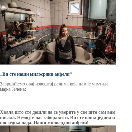
„Ви сте наши милосрдни анђелиˮ
Завршићемо овај извештај речима које нам је упутила
мајка Јелена:
Хвала што сте дошли да се уверите у све што сам вам
писала. Немојте нас заборавити. Ви сте наша једина и
последња нада. Наши милосрдни анђели!