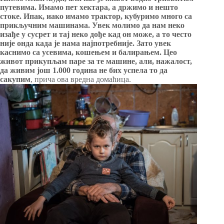
путевима. Имамо пет хектара, а држимо и нешто
стоке. Ипак, иако имамо трактор, кубуримо много са
прикључним машинама. Увек молимо да нам неко
изађе у сусрет и тај неко дође кад он може, а то често
није онда када је нама најпотребније. Зато увек
каснимо са усевима, кошењем и балирањем. Цео
живот прикупљам паре за те машине, али, нажалост,
да живим још 1.000 година не бих успела то да
сакупим
, прича ова вредна домаћица.