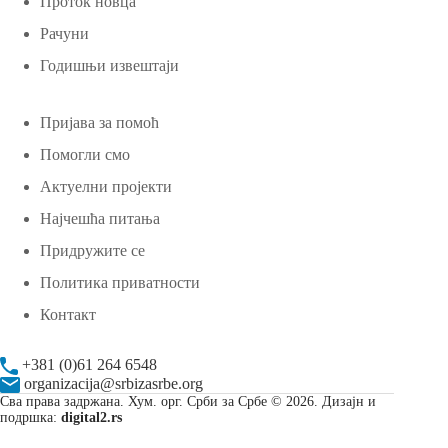
Проток новца
Рачуни
Годишњи извештаји
Пријава за помоћ
Помогли смо
Актуелни пројекти
Најчешћа питања
Придружите се
Политика приватности
Контакт
+381 (0)61 264 6548
organizacija@srbizasrbe.org
Сва права задржана. Хум. орг. Срби за Србе © 2026. Дизајн и
подршка:
digital2.rs