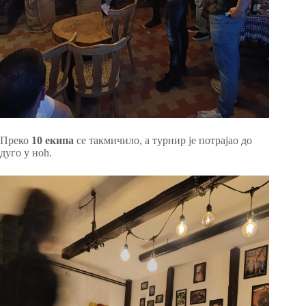
Преко
10 екипа
се такмичило, а турнир је потрајао до
дуго у ноћ.