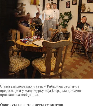
Сјајна атмсвера као и увек у Рибарима овог пута
прерасла је и у малу журку која је трајала до самог
проглашења победника.
Овог пута прва три места су заузели: