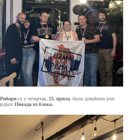
Рибари
су у четвртак,
25. прила
, били домаћини још
једног
Пикада из блока.