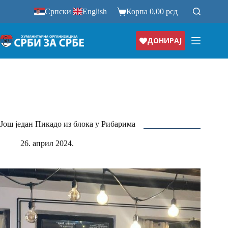
Прескочи
Српски
|
English
Корпа
0,00
рсд
на
ДОНИРАЈ
Још један Пикадо из блока у Рибарима
26. април 2024.