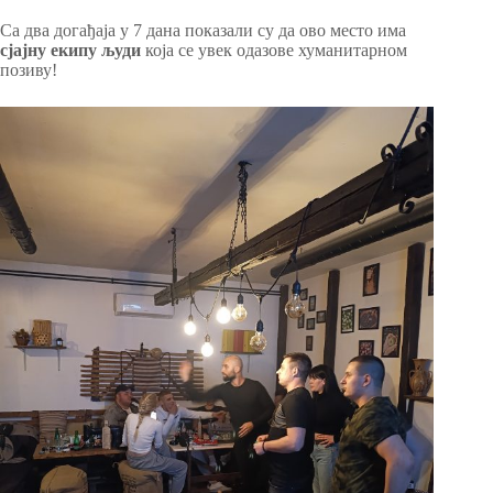
Са два догађаја у 7 дана показали су да ово место има
сјајну екипу људи
која се увек одазове хуманитарном
позиву!