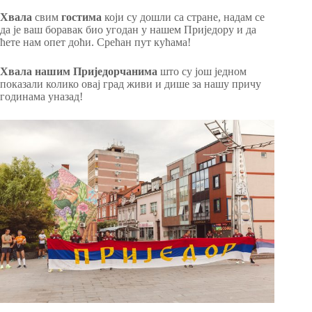
Хвала
свим
гостима
који су дошли са стране, надам се
да је ваш боравак био угодан у нашем Приједору и да
ћете нам опет доћи. Срећан пут кућама!
Хвала нашим Приједорчанима
што су још једном
показали колико овај град живи и дише за нашу причу
годинама уназад!