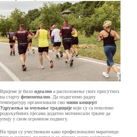
Вријеме је било
идеално
а расположење свих присутних
на старту
феноменално
. Да подигнемо радну
температуру организовали смо
мини концерт
Удружења за очување традиције
који су са неколико
родољубивих пјесама додатно мотивисали тркаче да
упију у свом огромном подвигу.
На трци су учествовали како професионални маратонци