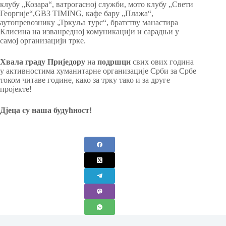
клубу „Козара“, ватрогасној служби, мото клубу „Свети
Георгије“,GB3 TIMING, кафе бару „Плажа“,
аутопревознику „Тркуља турс“, братству манастира
Клисина на изванредној комуникацији и сарадњи у
самој организацији трке.
Хвала граду Приједору
на
подршци
свих ових година
у активностима хуманитарне организације Срби за Србе
током читаве године, како за трку тако и за друге
пројекте!
Дјеца су наша будућност!