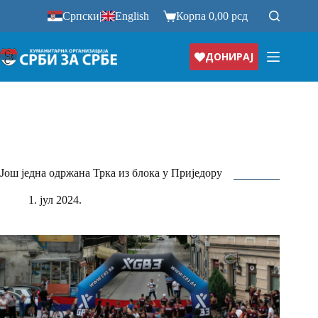
Прескочи
Српски
|
English
Корпа
0,00
рсд
на
ДОНИРАЈ
Још једна одржана Трка из блока у Приједору
1. јул 2024.