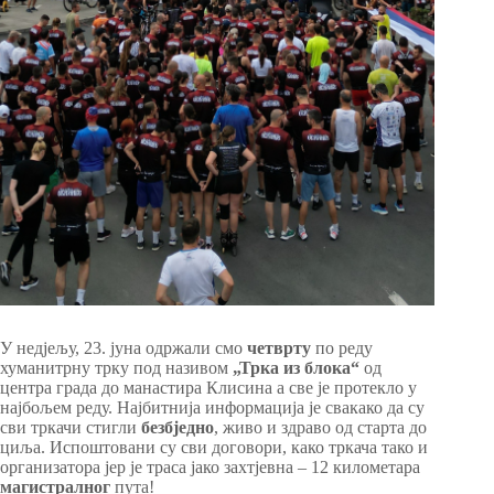
У недјељу, 23. јуна одржали смо
четврту
по реду
хуманитрну трку под називом
„Трка из блока“
од
центра града до манастира Клисина а све је протекло у
најбољем реду. Најбитнија информација је свакако да су
сви тркачи стигли
безбједно
, живо и здраво од старта до
циља. Испоштовани су сви договори, како тркача тако и
организатора јер је траса јако захтјевна – 12 километара
магистралног
пута!