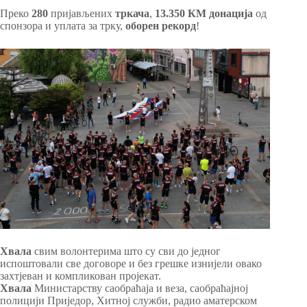
Преко
280
пријављених
тркача
,
13.350 КМ
донација
од
спонзора и уплата за трку,
оборен рекорд
!
Хвала
свим волонтерима што су сви до једног
испоштовали све договоре и без грешке изнијели овако
захтјеван и компликован пројекат.
Хвала
Министарству саобраћаја и веза, саобраћајној
полицији Приједор, Хитној служби, радио аматерском