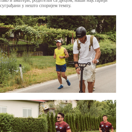
тако и аматери, родитељи са дјецом, наши најстарији
суграђани у нешто споријем темпу.