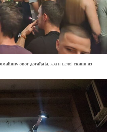
омаћину овог догађаја
, коа и целој
екипи из