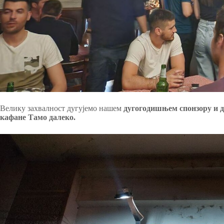
Велику захвалност дугујемо нашем
дугогодишњем спонзору и д
кафане Тамо далеко.