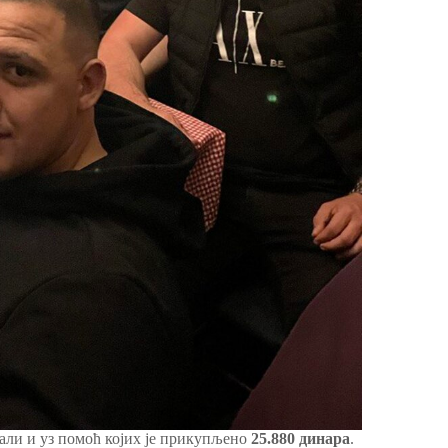
вали и уз помоћ којих је прикупљено
25.880 динара
.