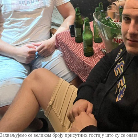
Захваљујемо се великом броју присутних гостију што су се одаз