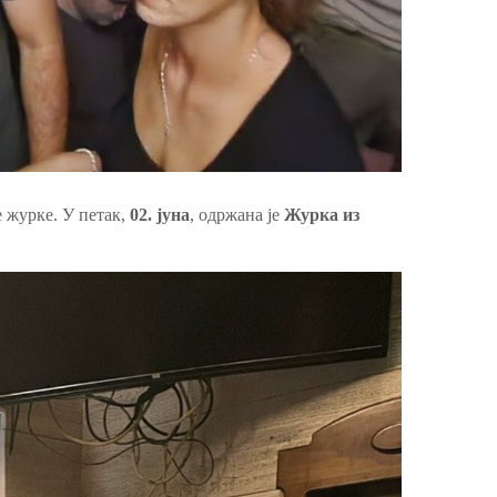
 журке. У петак,
02. јуна
, одржана је
Журка из