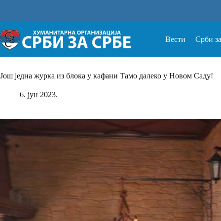
Прескочи
на
Вести
Срби з
Још једна журка из блока у кафани Тамо далеко у Новом Саду!
6. јун 2023.