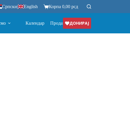
Српски
|
English
Корпа
0,00
рсд
ДОНИРАЈ
смо
Календар
Продавница