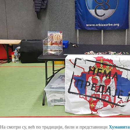
На смотри су, већ по традицији, били и представници
Хуманитар