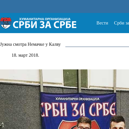
Прескочи
на
Вести
Срби з
Јужна смотра Немачке у Калву
18. март 2018.