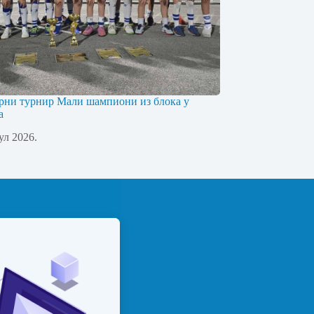
рни турнир Мали шампиони из блока у
а
јул 2026.