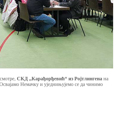
 смотре,
СКД ,,Карађорђевић“ из Ројтлингена
на
 Освајамо Немачку и уједнињујемо се да чинимо