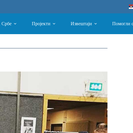
а Србе
Пројекти
Извештаји
Помогли 