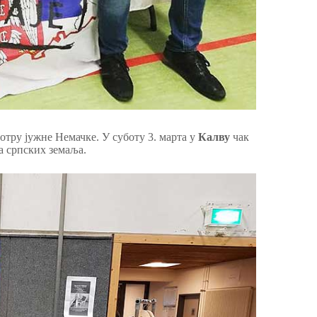
отру јужне Немачке. У суботу 3. марта у
Калву
чак
а српских земаља.