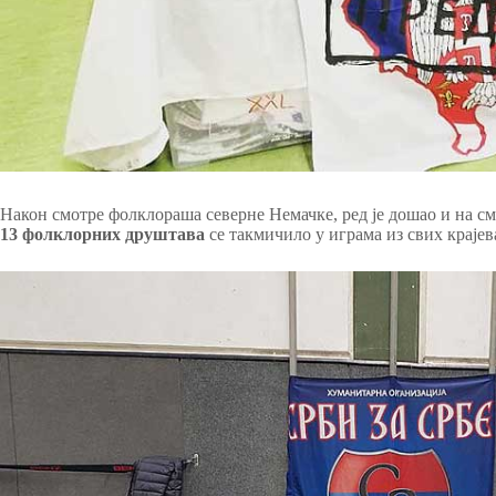
Након смотре фолклораша северне Немачке, ред је дошао и на см
13 фолклорних друштава
се такмичило у играма из свих крајев