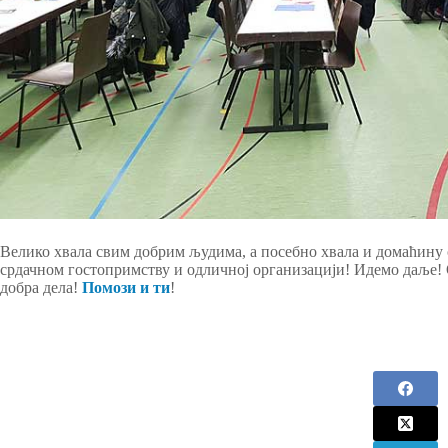
Велико хвала свим добрим људима, а посебно хвала и домаћину
срдачном гостопримству и одличној организацији! Идемо даље!
добра дела!
Помози и ти
!