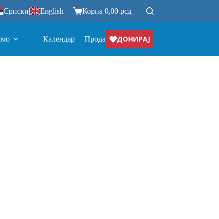
Српски
|
English
Корпа
0,00
рсд
ДОНИРАЈ
смо
Календар
Продавница