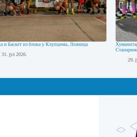
ка и Баскет из блока у Клупцима, Лозница
Хуманита
Станарим
31. јул 2026.
29. 