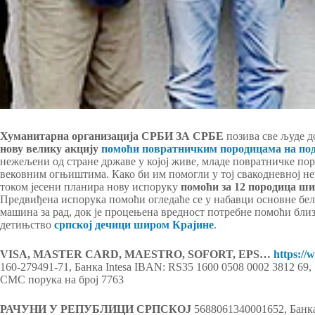
Хуманитарна организација СРБИ ЗА СРБЕ
позива све људе д
нову велику акцију
помоћи повратничким породицама на п
нежељени од стране државе у којој живе, младе повратничке пор
вековним огњиштима. Како би им помогли у тој свакодневној н
током јесени планира нову испоруку
помоћи за 12 породица ши
Предвиђена испорука помоћи огледаће се у набавци основне беле
машина за рад, док је процењена вредност потребне помоћи близ
детињство
српској дечици широм Крајине
.
VISA, MASTER CARD, MAESTRO, SOFORT, EPS…
https://
160-279491-71, Банка Intesa IBAN: RS35 1600 0508 0002 3812 69
СМС порука на број 7763
РАЧУНИ У РЕПУБЛИЦИ СРПСКОЈ
5688061340001652, Банка