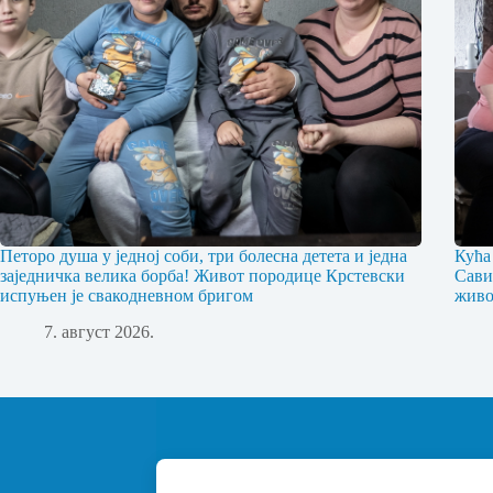
Петоро душа у једној соби, три болесна детета и једна
Кућа
заједничка велика борба! Живот породице Крстевски
Сави
испуњен је свакодневном бригом
живо
7. август 2026.