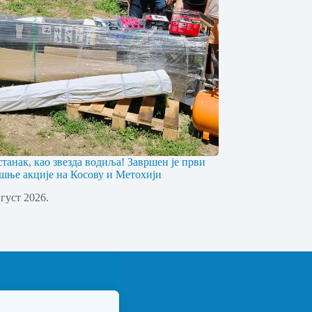
станак, као звезда водиља! Завршен је први
шње акције на Косову и Метохији
вгуст 2026.