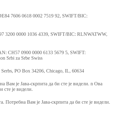
DE84 7606 0618 0002 7519 92, SWIFT/BIC:
T97 3200 0000 1036 4339, SWIFT/BIC: RLNWATWW,
BAN: CH57 0900 0000 6133 5679 5, SWIFT:
n Srbi za Srbe Swiss
 Serbs, PO Box 34206, Chicago, IL, 60634
а Вам је Јава-скрпита да би сте је видели. n Ова
и сте је видели.
а. Потребна Вам је Јава-скрпита да би сте је видели.