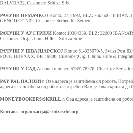
BАLVBA22, Customer: Srbi za Srbe
РАЧУНИ НЕМАЧКОЈ
Konto: 2751992, BLZ: 760 606 18 IBAN: 
GENODEF1N02, Customer: Serben für Serben
РАЧУНИ У АУСТРИЈИ
Konto: 10364339, BLZ: 32000 IBAN:A
Customer: Org. f. hum. Hilfe – Srbi za Srbe
РАЧУНИ У ШВАЈЦАРСКОЈ
Konto: 61-335679-5, Swiss Post I
POFICHBEXXX, BIC: 9000, Customer:Org. f. hum. Hilfe & Integratio
РАЧУНИ У САД
Account number: 5765278378; Check to: Serbs for
PAY PAL НАЛОЗИ
n Ова адреса је заштићена од робота. Потребн
адреса је заштићена од робота. Потребна Вам је Јава-скрпита да б
MONEYBOOKERS/SKRILL
n Ова адреса је заштићена од робот
Контакт
:
organizacija@srbizasrbe.org
.