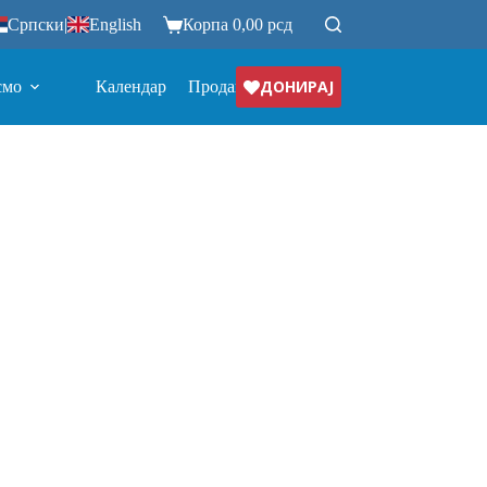
Српски
|
English
Корпа
0,00
рсд
ДОНИРАЈ
смо
Календар
Продавница