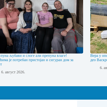
 пуна љубави и слоге али препуна влаге!
Вера у оп
ћима је потребан пристојан и сигуран дом за
део Васкр
т
6. а
6. август 2026.