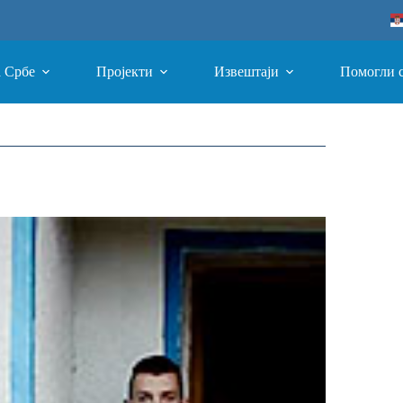
а Србе
Пројекти
Извештаји
Помогли 