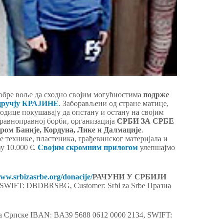
обре воље да сходно својим могућностима
подрже
одручју КРАЈИНЕ
. Заборављени од стране матице,
одице покушавају да опстану и остану на својим
еравноправној борби, организација
СРБИ ЗА СРБЕ
ром Баније, Кордуна, Лике и Далмације
.
 технике, пластеника, грађевинског материјала и
у 10.000 €.
Својим скромним прилогом
улепшајмо
www.srbizasrbe.org/donacije/
РАЧУНИ У СРБИЈИ
, SWIFT: DBDBRSBG, Customer: Srbi za Srbe Празна
 Српске IBAN: BA39 5688 0612 0000 2134, SWIFT: