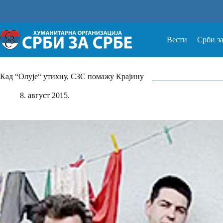
Прескочи
на
Вести
Срби з
Кад “Олује“ утихну, СЗС помажу Крајину
8. август 2015.