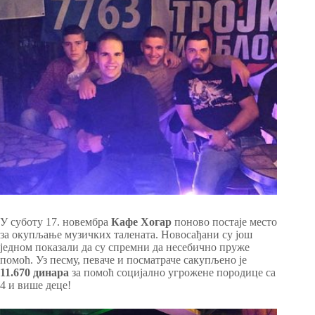
У суботу 17. новембра
Кафе Хогар
поново постаје место
за окупљање музичких талената. Новосађани су још
једном показали да су спремни да несебично пруже
помоћ. Уз песму, певаче и посматраче сакупљено је
11.670 динара
за помоћ социјално угрожене породице са
4 и више деце!