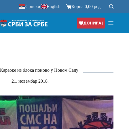
Прескочи
Српски
|
English
Корпа
0,00
рсд
на
ДОНИРАЈ
Караоке из блока поново у Новом Саду
21. новембар 2018.