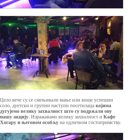
Цело вече су се смењивали мање или више успешни
соло, дуетски и групни наступи посетилаца
којима
дугујемо велику захвалност што су подржали ову
нашу акцију
. Изражавамо велику захвалност и
Кафе
Хогару и његовом особљу
на одличном гостопримству.