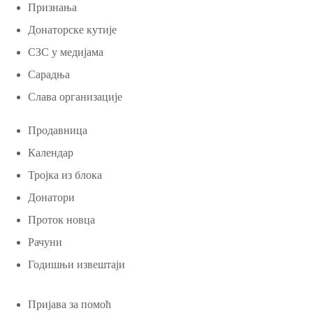
Признања
Донаторске кутије
СЗС у медијама
Сарадња
Слава организације
Продавница
Календар
Тројка из блока
Донатори
Проток новца
Рачуни
Годишњи извештаји
Пријава за помоћ