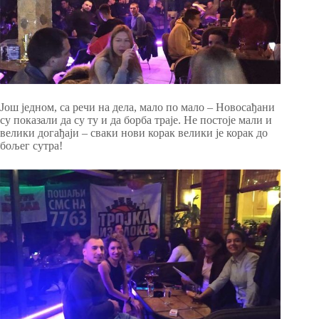
Још једном, са речи на дела, мало по мало – Новосађани
су показали да су ту и да борба траје. Не постоје мали и
велики догађаји – сваки нови корак велики је корак до
бољег сутра!