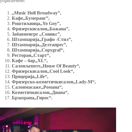
уприличене:
,,
Music Holl Broadway”,
Кафе,,Бумеранг”,
Роштиљница,,Yo Goy”,
Фризерскиcалон,,Божана”,
Забавне
и
гре ,,Соникс”,
Штампарија,,Графо -Стил”,
Штампарија,,Делтапрес”,
Штампарија
,,
Copygraf
“
,
Ресторан
,,
Старт
“
,
Кафе
– б
ар
,,
XL
“,
Салон
љ
епоте
,,
House Of Beauty
“
,
Фризерски
с
алон
,,
Cool Look
“,
Прицерија
,,
Lif
е“
,
Фризерско-козмети
ч
ки
с
алон
,,
Lady-M
“
,
Салон
м
асаже
,,Р
омана
“,
Козметички
с
алон
,,Д
иан
а“
,
Брза
х
рана
,,Г
иро
с“
.