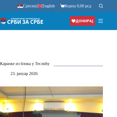
Прескочи
Српски
|
English
Корпа
0,00
рсд
на
ДОНИРАЈ
Караоке из блока у Теслићу
23. јануар 2020.