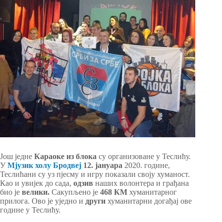
Још једне
Караоке из блока
су организоване у Теслићу.
У
Мјузик холу Бродвеј
12. јануара
2020. године,
Теслићани су уз пјесму и игру показали своју хуманост.
Као и увијек до сада,
одзив
наших волонтера и грађана
био је
велики.
Сакупљено је
468 КМ
хуманитарног
прилога. Ово је уједно и
други
хуманитарни догађај ове
године у Теслићу.