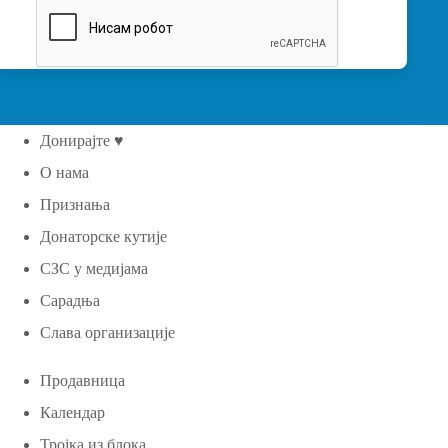
Донирајте ♥
О нама
Признања
Донаторске кутије
СЗС у медијама
Сарадња
Слава организације
Продавница
Календар
Тројка из блока