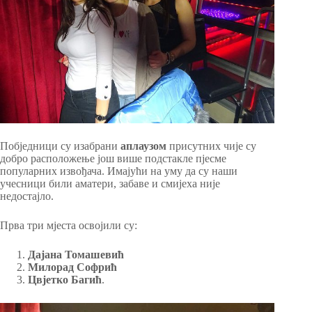
Побједници су изабрани
аплаузом
присутних чије су
добро расположење још више подстакле пјесме
популарних извођача. Имајући на уму да су наши
учесници били аматери, забаве и смијеха није
недостајло.
Прва три мјеста освојили су:
Дајана Томашевић
Милорад Софрић
Цвјетко Багић
.