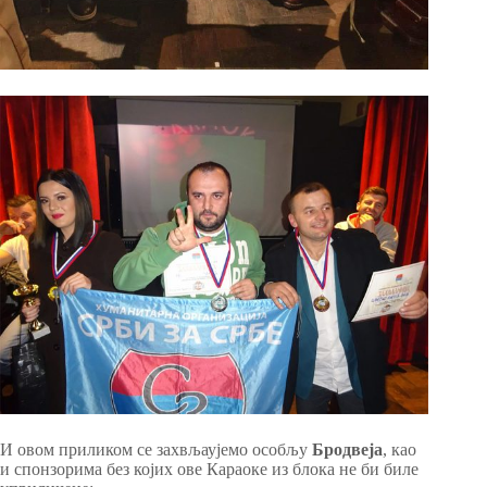
И овом приликом се захвљаујемо особљу
Бродвеја
, као
и спонзорима без којих ове Караоке из блока не би биле