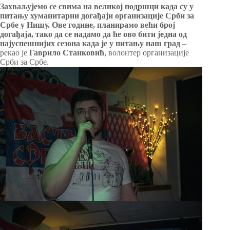
Захваљујемо се свима на великој подршци када су у
питању хуманитарни догађаји организације Срби за
Србе у Нишу. Ове године, планирамо већи број
догађаја, тако да се надамо да ће ово бити једна од
најуспешнијих сезона када је у питању наш град
–
рекао је
Гаврило Станковић
, волонтер организације
Срби за Србе.