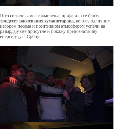
Што се тиче самог такмичења, пријавило се близу
тридесет распеваних хуманитараца
, који су одличним
избором песама и позитивном атмосфером успели да
размрдају све присутне и покажу препознатљиву
енергију југа Србије.