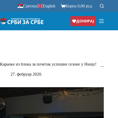
Прескочи
Српски
|
English
Корпа
0,00
рсд
на
ДОНИРАЈ
Караоке из блока за почетак успешне сезоне у Нишу!
27. фебруар 2020.