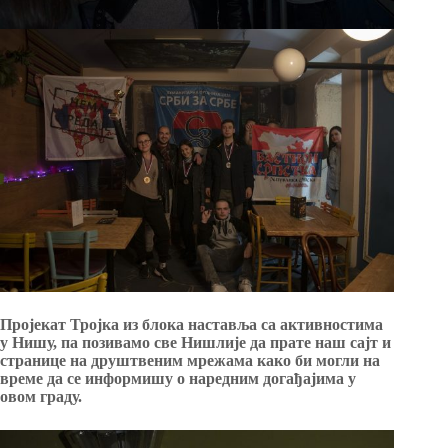
Пројекат Тројка из блока наставља са активностима
у Нишу, па позивамо све Нишлије да прате наш сајт и
странице на друштвеним мрежама како би могли на
време да се информишу о наредним догађајима у
овом граду.