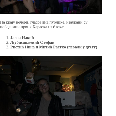
На крају вечери, гласовима публике, изабрани су
победници првих Караока из блока:
Јасна Накић
Љубисављевић Стефан
Ристић Нина и Митић Растко (певали у дуету)