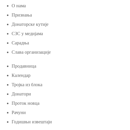
О нама
Признања
Донаторске кутије
СЗС у медијама
Сарадња
Слава организације
Продавница
Календар
Тројка из блока
Донатори
Проток новца
Рачуни
Годишњи извештаји