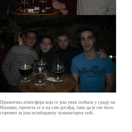
Празнична атмосфера која се још увек осећала у граду на
Нишави, пренела се и на сам догађај, тако да је све било
спремно за још незаборавну хуманитарну ноћ.