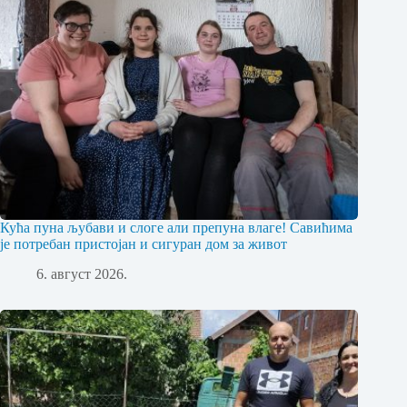
Кућа пуна љубави и слоге али препуна влаге! Савићима
је потребан пристојан и сигуран дом за живот
6. август 2026.