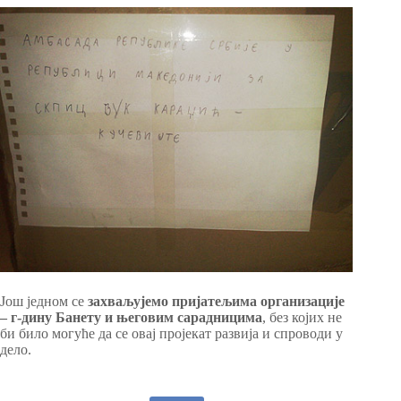
Још једном се
захваљујемо пријатељима организације
– г-дину Банету и његовим сарадницима
, без којих не
би било могуће да се овај пројекат развија и спроводи у
дело.