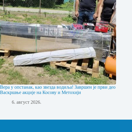
Вера у опстанак, као звезда водиља! Завршен је први део
Васкршње акције на Косову и Метохији
6. август 2026.