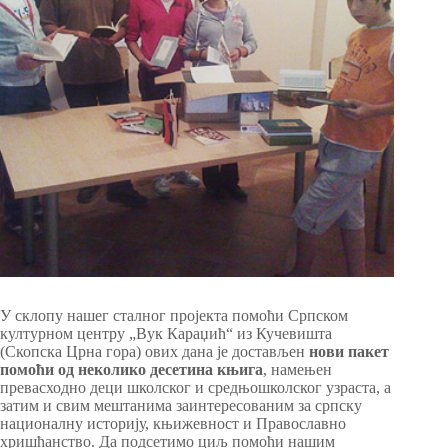
У склопу нашег сталног пројекта помоћи Српском
културном центру „Вук Караџић“ из Кучевишта
(Скопска Црна гора) ових дана је достављен
нови пакет
помоћи од неколико десетина књига
, намењен
превасходно деци школског и средњошколског узраста, а
затим и свим мештанима заинтересованим за српску
националну историју, књижевност и Православно
хришћанство. Да подсетимо циљ помоћи нашим