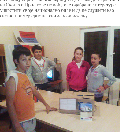
из Скопске Црне горе помоћу ове одабране литературе
учврстити своје национално биће и да ће служити као
светао пример српства свима у окружењу.