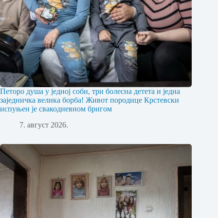
Петоро душа у једној соби, три болесна детета и једна
заједничка велика борба! Живот породице Крстевски
испуњен је свакодневном бригом
7. август 2026.