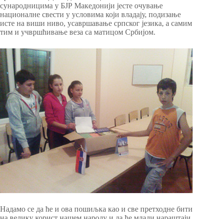
сународницима у БЈР Македонији јесте очување
националне свести у условима који владају, подизање
исте на виши ниво, усавршавање српског језика, а самим
тим и учвршћивање веза са матицом Србијом.
Надамо се да ће и ова пошиљка као и све претходне бити
на велику корист нашем народу и да ће млади нараштаји