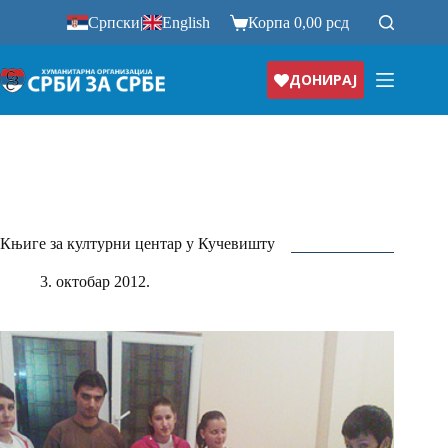
Прескочи
Српски
|
English
Корпа
0,00
рсд
на
ДОНИРАЈ
Књиге за културни центар у Кучевишту
3. октобар 2012.