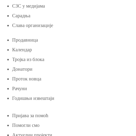
СЗС у медијама
Сарадња
Слава организације
Продавница
Календар
Тројка из блока
Донатори
Проток новца
Рачуни
Годишњи извештаји
Пријава за помоћ
Помогли смо
Актуелни пројекти